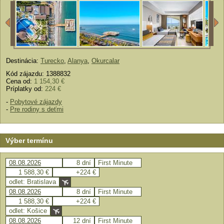
Destinácia:
Turecko
,
Alanya
,
Okurcalar
Kód zájazdu: 1388832
Cena od:
1 154,30 €
Príplatky od:
224 €
-
Pobytové zájazdy
-
Pre rodiny s deťmi
Výber termínu
08.08.2026
8 dní
First Minute
1 588,30 €
+224 €
odlet: Bratislava
08.08.2026
8 dní
First Minute
1 588,30 €
+224 €
odlet: Košice
08.08.2026
12 dní
First Minute