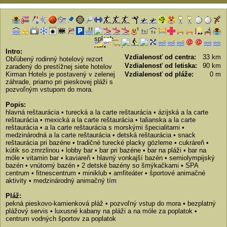
Intro:
Vzdialenosť od centra:
33 km
Obľúbený rodinný hotelový rezort
Vzdialenosť od letiska:
90 km
zaradený do prestížnej siete hotelov
Kirman Hotels je postavený v zelenej
Vzdialenosť od pláže:
0 m
záhrade, priamo pri pieskovej pláži s
pozvoľným vstupom do mora.
Popis:
hlavná reštaurácia • turecká a la carte reštaurácia • ázijská a la carte
reštaurácia • mexická a la carte reštaurácia • talianska a la carte
reštaurácia • a la carte reštaurácia s morskými špecialitami •
medzinárodná a la carte reštaurácia • detská reštaurácia • snack
reštaurácia pri bazéne • tradičné turecké placky gözleme • cukráreň •
kútik so zmrzlinou • lobby bar • bar pri bazéne • bar na pláži • bar na
móle • vitamin bar • kaviareň • hlavný vonkajší bazén • semiolympijský
bazén • vnútorný bazén • 2 detské bazény so šmýkačkami • SPA
centrum • fitnescentrum • miniklub • amfiteáter • športové animačné
aktivity • medzinárodný animačný tím
Pláž:
pekná pieskovo-kamienková pláž • pozvoľný vstup do mora • bezplatný
plážový servis • luxusné kabany na pláži a na móle za poplatok •
centrum vodných športov za poplatok