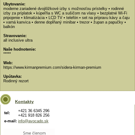
Ubytovanie:
moderne zariadené dvojlôžkové izby s možnosťou prístelky • rodinné
izby za príplatok • kúpeľňa s WC a sušičom na vlasy • bezplatné Wi-Fi
pripojenie • klimatizácia • LCD TV • telefón • set na prípravu kávy a čaju
• varná kanvica • denne dopĺňaný minibar • trezor • župan a papučky •
balkón
Stravovanie:
all inclusive ultra
Naše hodnotenie:
*****
Web:
https://www.kirmanpremium.com/sidera-kirman-premium
Upútavka:
Rodinný rezort
Kontakty
+421 36 6345 296
tel:
+421 918 826 256
e-mail:
info@avocado.sk