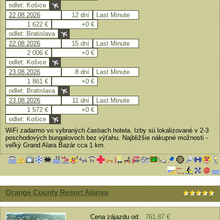
odlet: Košice
22.08.2026
12 dní
Last Minute
1 622 €
+0 €
odlet: Bratislava
22.08.2026
15 dní
Last Minute
2 006 €
+0 €
odlet: Košice
23.08.2026
8 dní
Last Minute
1 861 €
+0 €
odlet: Bratislava
23.08.2026
11 dní
Last Minute
1 572 €
+0 €
odlet: Košice
WiFi zadarmo vo vybraných častiach hotela. Izby sú lokalizované v 2-3
poschodových bungalovoch bez výťahu. Najbližšie nákupné možnosti -
veľký Grand Alara Bazár cca 1 km.
Orange County Resort Alanya
Cena zájazdu od:
761,87 €