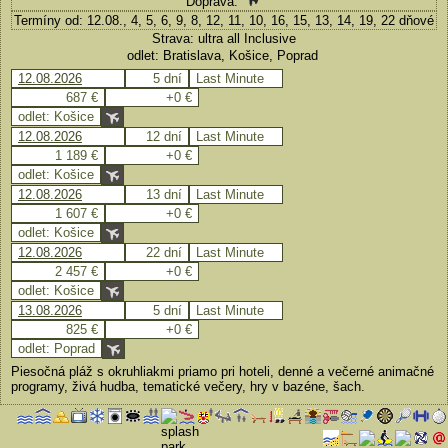
Doprava:
Termíny od: 12.08., 4, 5, 6, 9, 8, 12, 11, 10, 16, 15, 13, 14, 19, 22 dňové
Strava: ultra all Inclusive
odlet: Bratislava, Košice, Poprad
12.08.2026
5 dní
Last Minute
687 €
+0 €
odlet: Košice
12.08.2026
12 dní
Last Minute
1 189 €
+0 €
odlet: Košice
12.08.2026
13 dní
Last Minute
1 607 €
+0 €
odlet: Košice
12.08.2026
22 dní
Last Minute
2 457 €
+0 €
odlet: Košice
13.08.2026
5 dní
Last Minute
825 €
+0 €
odlet: Poprad
Piesočná pláž s okruhliakmi priamo pri hoteli, denné a večerné animačné
programy, živá hudba, tematické večery, hry v bazéne, šach.