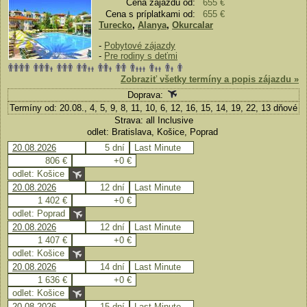
Cena zájazdu od:
655 €
Cena s príplatkami od:
655 €
Turecko
,
Alanya
,
Okurcalar
-
Pobytové zájazdy
-
Pre rodiny s deťmi
Zobraziť všetky termíny a popis zájazdu »
Doprava:
Termíny od: 20.08., 4, 5, 9, 8, 11, 10, 6, 12, 16, 15, 14, 19, 22, 13 dňové
Strava: all Inclusive
odlet: Bratislava, Košice, Poprad
20.08.2026
5 dní
Last Minute
806 €
+0 €
odlet: Košice
20.08.2026
12 dní
Last Minute
1 402 €
+0 €
odlet: Poprad
20.08.2026
12 dní
Last Minute
1 407 €
+0 €
odlet: Košice
20.08.2026
14 dní
Last Minute
1 636 €
+0 €
odlet: Košice
20.08.2026
15 dní
Last Minute