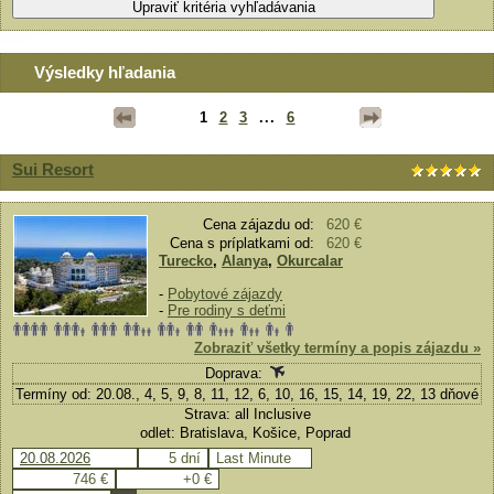
Výsledky hľadania
1
2
3
...
6
Sui Resort
Cena zájazdu od:
620 €
Cena s príplatkami od:
620 €
Turecko
,
Alanya
,
Okurcalar
-
Pobytové zájazdy
-
Pre rodiny s deťmi
Zobraziť všetky termíny a popis zájazdu »
Doprava:
Termíny od: 20.08., 4, 5, 9, 8, 11, 12, 6, 10, 16, 15, 14, 19, 22, 13 dňové
Strava: all Inclusive
odlet: Bratislava, Košice, Poprad
20.08.2026
5 dní
Last Minute
746 €
+0 €