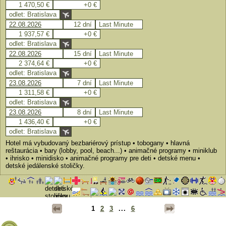
1 470,50 €
+0 €
odlet: Bratislava
22.08.2026
12 dní
Last Minute
1 937,57 €
+0 €
odlet: Bratislava
22.08.2026
15 dní
Last Minute
2 374,64 €
+0 €
odlet: Bratislava
23.08.2026
7 dní
Last Minute
1 311,58 €
+0 €
odlet: Bratislava
23.08.2026
8 dní
Last Minute
1 436,40 €
+0 €
odlet: Bratislava
Hotel má vybudovaný bezbariérový prístup • tobogany • hlavná
reštaurácia • bary (lobby, pool, beach...) • animačné programy • miniklub
• ihrisko • minidisko • animačné programy pre deti • detské menu •
detské jedálenské stoličky.
1
2
3
...
6