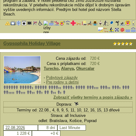
program a zábava. V hoteli prebieha cez zimu 2025/2026 rozsiahla
rekonštrukcia. V priebehu rekonštrukcie môže dôjsť k drobným úpravám
vyššie uvedených informácií. Predtým bol hotel pod názvom Stella
Beach.
Gypsophila Holiday Village
Cena zájazdu od:
720 €
Cena s príplatkami od:
720 €
Turecko
,
Alanya
,
Okurcalar
-
Pobytové zájazdy
-
Pre rodiny s deťmi
Zobraziť všetky termíny a popis zájazdu »
Doprava:
Termíny od: 22.08., 4, 8, 9, 5, 11, 10, 12, 16, 15, 13 dňové
Strava: all Inclusive
odlet: Bratislava, Košice, Poprad
22.08.2026
8 dní
Last Minute
1 228 €
+0 €