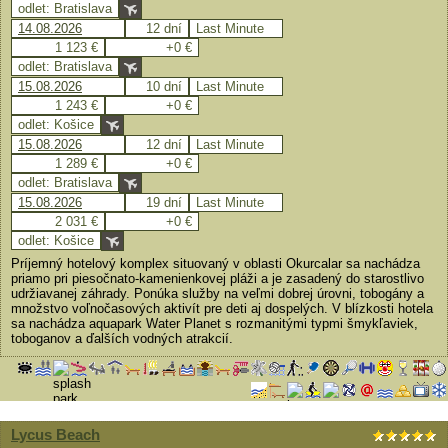
odlet: Bratislava
14.08.2026
12 dní
Last Minute
1 123 €
+0 €
odlet: Bratislava
15.08.2026
10 dní
Last Minute
1 243 €
+0 €
odlet: Košice
15.08.2026
12 dní
Last Minute
1 289 €
+0 €
odlet: Bratislava
15.08.2026
19 dní
Last Minute
2 031 €
+0 €
odlet: Košice
Príjemný hotelový komplex situovaný v oblasti Okurcalar sa nachádza
priamo pri piesočnato-kamenienkovej pláži a je zasadený do starostlivo
udržiavanej záhrady. Ponúka služby na veľmi dobrej úrovni, tobogány a
množstvo voľnočasových aktivít pre deti aj dospelých. V blízkosti hotela
sa nachádza aquapark Water Planet s rozmanitými typmi šmykľaviek,
toboganov a ďalších vodných atrakcií.
Lycus Beach