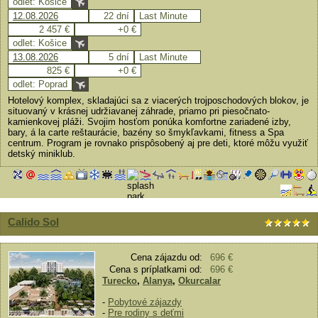
odlet: Košice
12.08.2026
22 dní
Last Minute
2 457 €
+0 €
odlet: Košice
13.08.2026
5 dní
Last Minute
825 €
+0 €
odlet: Poprad
Hotelový komplex, skladajúci sa z viacerých trojposchodových blokov, je
situovaný v krásnej udržiavanej záhrade, priamo pri piesočnato-
kamienkovej pláži. Svojim hosťom ponúka komfortne zariadené izby,
bary, á la carte reštaurácie, bazény so šmykľavkami, fitness a Spa
centrum. Program je rovnako prispôsobený aj pre deti, ktoré môžu využiť
detský miniklub.
Calido Sol
Cena zájazdu od:
696 €
Cena s príplatkami od:
696 €
Turecko
,
Alanya
,
Okurcalar
-
Pobytové zájazdy
-
Pre rodiny s deťmi