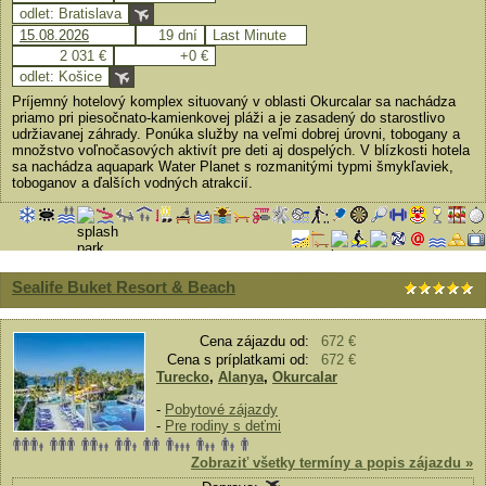
odlet: Bratislava
15.08.2026
19 dní
Last Minute
2 031 €
+0 €
odlet: Košice
Príjemný hotelový komplex situovaný v oblasti Okurcalar sa nachádza
priamo pri piesočnato-kamienkovej pláži a je zasadený do starostlivo
udržiavanej záhrady. Ponúka služby na veľmi dobrej úrovni, tobogany a
množstvo voľnočasových aktivít pre deti aj dospelých. V blízkosti hotela
sa nachádza aquapark Water Planet s rozmanitými typmi šmykľaviek,
toboganov a ďalších vodných atrakcií.
Sealife Buket Resort & Beach
Cena zájazdu od:
672 €
Cena s príplatkami od:
672 €
Turecko
,
Alanya
,
Okurcalar
-
Pobytové zájazdy
-
Pre rodiny s deťmi
Zobraziť všetky termíny a popis zájazdu »