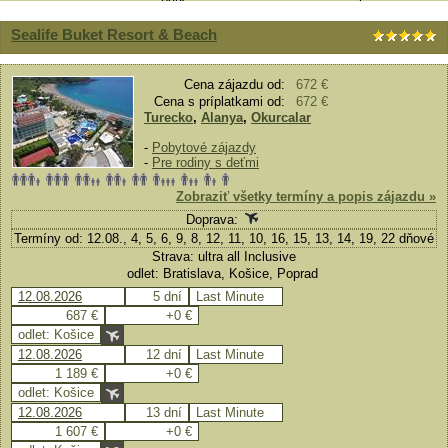
Sealife Buket Resort & Beach
Cena zájazdu od:
672 €
Cena s príplatkami od:
672 €
Turecko
,
Alanya
,
Okurcalar
-
Pobytové zájazdy
-
Pre rodiny s deťmi
Zobraziť všetky termíny a popis zájazdu »
Doprava:
Termíny od: 12.08., 4, 5, 6, 9, 8, 12, 11, 10, 16, 15, 13, 14, 19, 22 dňové
Strava: ultra all Inclusive
odlet: Bratislava, Košice, Poprad
12.08.2026
5 dní
Last Minute
687 €
+0 €
odlet: Košice
12.08.2026
12 dní
Last Minute
1 189 €
+0 €
odlet: Košice
12.08.2026
13 dní
Last Minute
1 607 €
+0 €