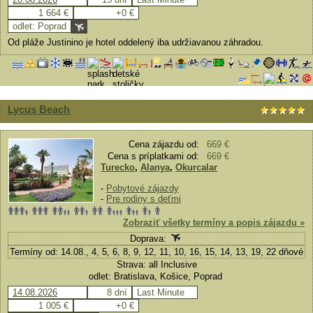
1 664 €
+0 €
odlet: Poprad
Od pláže Justinino je hotel oddelený iba udržiavanou záhradou.
Lycus Beach
Cena zájazdu od:
669 €
Cena s príplatkami od:
669 €
Turecko
,
Alanya
,
Okurcalar
-
Pobytové zájazdy
-
Pre rodiny s deťmi
Zobraziť všetky termíny a popis zájazdu »
Doprava:
Termíny od: 14.08., 4, 5, 6, 8, 9, 12, 11, 10, 16, 15, 14, 13, 19, 22 dňové
Strava: all Inclusive
odlet: Bratislava, Košice, Poprad
14.08.2026
8 dní
Last Minute
1 005 €
+0 €