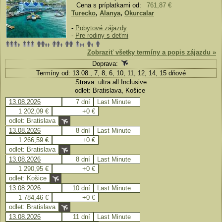
Cena s príplatkami od:
761,87 €
Turecko
,
Alanya
,
Okurcalar
-
Pobytové zájazdy
-
Pre rodiny s deťmi
Zobraziť všetky termíny a popis zájazdu »
Doprava:
Termíny od: 13.08., 7, 8, 6, 10, 11, 12, 14, 15 dňové
Strava: ultra all Inclusive
odlet: Bratislava, Košice
13.08.2026
7 dní
Last Minute
1 202,09 €
+0 €
odlet: Bratislava
13.08.2026
8 dní
Last Minute
1 266,59 €
+0 €
odlet: Bratislava
13.08.2026
8 dní
Last Minute
1 290,95 €
+0 €
odlet: Košice
13.08.2026
10 dní
Last Minute
1 784,46 €
+0 €
odlet: Bratislava
13.08.2026
11 dní
Last Minute