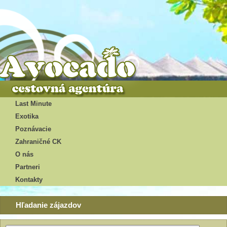
Last Minute
Exotika
Poznávacie
Zahraničné CK
O nás
Partneri
Kontakty
Hľadanie zájazdov