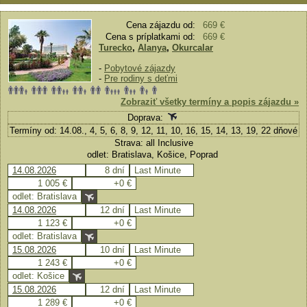
Cena zájazdu od:
669 €
Cena s príplatkami od:
669 €
Turecko
,
Alanya
,
Okurcalar
-
Pobytové zájazdy
-
Pre rodiny s deťmi
Zobraziť všetky termíny a popis zájazdu »
Doprava:
Termíny od: 14.08., 4, 5, 6, 8, 9, 12, 11, 10, 16, 15, 14, 13, 19, 22 dňové
Strava: all Inclusive
odlet: Bratislava, Košice, Poprad
14.08.2026
8 dní
Last Minute
1 005 €
+0 €
odlet: Bratislava
14.08.2026
12 dní
Last Minute
1 123 €
+0 €
odlet: Bratislava
15.08.2026
10 dní
Last Minute
1 243 €
+0 €
odlet: Košice
15.08.2026
12 dní
Last Minute
1 289 €
+0 €