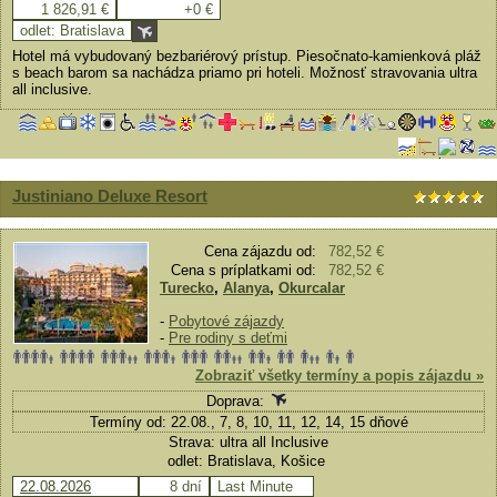
1 826,91 €
+0 €
odlet: Bratislava
Hotel má vybudovaný bezbariérový prístup. Piesočnato-kamienková pláž
s beach barom sa nachádza priamo pri hoteli. Možnosť stravovania ultra
all inclusive.
Justiniano Deluxe Resort
Cena zájazdu od:
782,52 €
Cena s príplatkami od:
782,52 €
Turecko
,
Alanya
,
Okurcalar
-
Pobytové zájazdy
-
Pre rodiny s deťmi
Zobraziť všetky termíny a popis zájazdu »
Doprava:
Termíny od: 22.08., 7, 8, 10, 11, 12, 14, 15 dňové
Strava: ultra all Inclusive
odlet: Bratislava, Košice
22.08.2026
8 dní
Last Minute