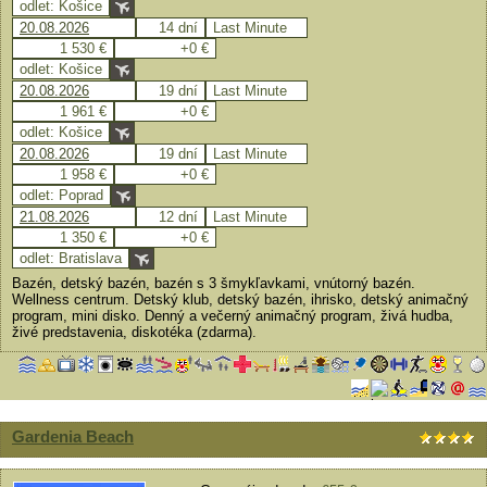
odlet: Košice
20.08.2026
14 dní
Last Minute
1 530 €
+0 €
odlet: Košice
20.08.2026
19 dní
Last Minute
1 961 €
+0 €
odlet: Košice
20.08.2026
19 dní
Last Minute
1 958 €
+0 €
odlet: Poprad
21.08.2026
12 dní
Last Minute
1 350 €
+0 €
odlet: Bratislava
Bazén, detský bazén, bazén s 3 šmykľavkami, vnútorný bazén.
Wellness centrum. Detský klub, detský bazén, ihrisko, detský animačný
program, mini disko. Denný a večerný animačný program, živá hudba,
živé predstavenia, diskotéka (zdarma).
Gardenia Beach