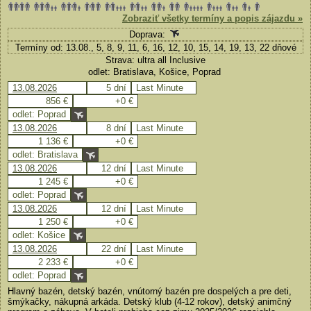
Zobraziť všetky termíny a popis zájazdu »
Doprava:
Termíny od: 13.08., 5, 8, 9, 11, 6, 16, 12, 10, 15, 14, 19, 13, 22 dňové
Strava: ultra all Inclusive
odlet: Bratislava, Košice, Poprad
13.08.2026
5 dní
Last Minute
856 €
+0 €
odlet: Poprad
13.08.2026
8 dní
Last Minute
1 136 €
+0 €
odlet: Bratislava
13.08.2026
12 dní
Last Minute
1 245 €
+0 €
odlet: Poprad
13.08.2026
12 dní
Last Minute
1 250 €
+0 €
odlet: Košice
13.08.2026
22 dní
Last Minute
2 233 €
+0 €
odlet: Poprad
Hlavný bazén, detský bazén, vnútorný bazén pre dospelých a pre deti,
šmýkačky, nákupná arkáda. Detský klub (4-12 rokov), detský animčný