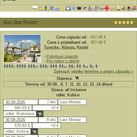
Sun Star Resort
Cena zájazdu od:
457,48 €
Cena s príplatkami od:
457,48 €
Turecko
,
Alanya
,
Kestel
-
Pobytové zájazdy
-
Pre rodiny s deťmi
Zobraziť všetky termíny a popis zájazdu »
Doprava:
Termíny od: 30.08., 8, 7, 11, 10, 12, 15, 14 dňové
Strava: all Inclusive
odlet: Košice
30.08.2026
7 dní
Last Minute
681,03 €
+0 €
odlet: Bratislava
30.08.2026
8 dní
Last Minute
670,83 €
+0 €
odlet: Košice