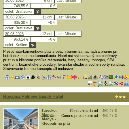
30.08.2026
8 dní
Last Minute
748,55 €
+0 €
odlet: Bratislava
30.08.2026
11 dní
Last Minute
905,30 €
+0 €
odlet: Bratislava
30.08.2026
12 dní
Last Minute
963,14 €
+0 €
odlet: Košice
Piesočnato-kamienková pláž s beach barom sa nachádza priamo pri
hoteli cez miestnu komunikáciu. Hotel má vybudovaný bezbariérový
prístup a klientom ponúka reštauráciu, bary, bazény, tobogan, SPA
centrum, kozmetické procedúry, lekársku službu a vodné športy na pláži.
Stravovanie formou konceptu all inclusive.
Royalisa Palmiye Beach Hotel
Turecko
,
Cena zájazdu od:
469,47 €
Alanya
,
Cena s príplatkami od:
469,47 €
Alanya -
Kleopatrina pláž