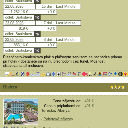
odlet: Bratislava
22.08.2026
15 dní
Last Minute
1 282,16 €
+0 €
odlet: Bratislava
23.08.2026
7 dní
Last Minute
819 €
+0 €
odlet: Bratislava
23.08.2026
8 dní
Last Minute
885,16 €
+0 €
odlet: Bratislava
Piesočnato-kamienková pláž s plážovým servisom sa nachádza priamo
pri hoteli - dostanete sa na ňu prechodom cez tunel. Možnosť
stravovania all inclusive.
Riviera
Cena zájazdu od:
491 €
Cena s príplatkami od:
491 €
Turecko
,
Alanya
-
Pobytové zájazdy