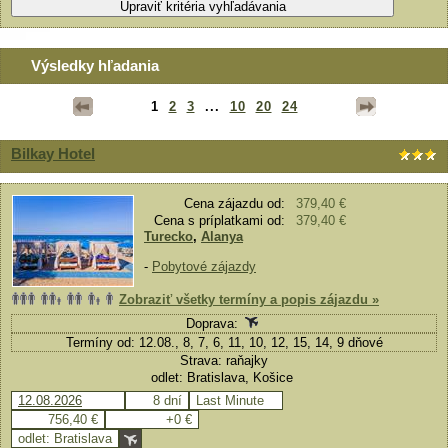
Výsledky hľadania
1
2
3
...
10
20
24
Bilkay Hotel
Cena zájazdu od:
379,40 €
Cena s príplatkami od:
379,40 €
Turecko
,
Alanya
-
Pobytové zájazdy
Zobraziť všetky termíny a popis zájazdu »
Doprava:
Termíny od: 12.08., 8, 7, 6, 11, 10, 12, 15, 14, 9 dňové
Strava: raňajky
odlet: Bratislava, Košice
12.08.2026
8 dní
Last Minute
756,40 €
+0 €
odlet: Bratislava