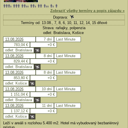
Zobraziť všetky termíny a popis zájazdu »
Doprava:
Termíny od: 13.08., 7, 8, 6, 10, 11, 12, 14, 15 dňové
Strava: raňajky, polpenzia
odlet: Bratislava, Košice
13.08.2026
7 dní
Last Minute
783,04 €
+0 €
odlet: Bratislava
13.08.2026
8 dní
Last Minute
829,44 €
+0 €
odlet: Bratislava
13.08.2026
8 dní
Last Minute
853,80 €
+0 €
odlet: Košice
13.08.2026
10 dní
Last Minute
1 151,04 €
+0 €
odlet: Bratislava
13.08.2026
11 dní
Last Minute
1 137,12 €
+0 €
odlet: Košice
Leží v areáli s rozlohou 5.400 m2. Hotel má vybudovaný bezbariérový
prístup.