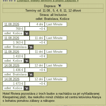
Zobraziť všetky termíny a popis zájazdu »
Doprava:
Termíny od: 11.08., 5, 4, 8, 11, 12 dňové
Strava: all Inclusive
odlet: Bratislava, Košice
11.08.2026
4 dni
Last Minute
769 €
+0 €
odlet: Košice
11.08.2026
11 dní
Last Minute
1 363 €
+0 €
odlet: Bratislava
11.08.2026
11 dní
Last Minute
1 410 €
+0 €
odlet: Košice
14.08.2026
12 dní
Last Minute
1 436 €
+0 €
odlet: Bratislava
14.08.2026
12 dní
Last Minute
1 473 €
+0 €
odlet: Košice
Hotel Riviera pozostáva z troch budov a nachádza sa pri vyhľadávanej
Kleopatrinej pláži, iba niekoľko minút chôdze od centra letoviska Alanya
s bohatou ponukou zábavy a nákupov.