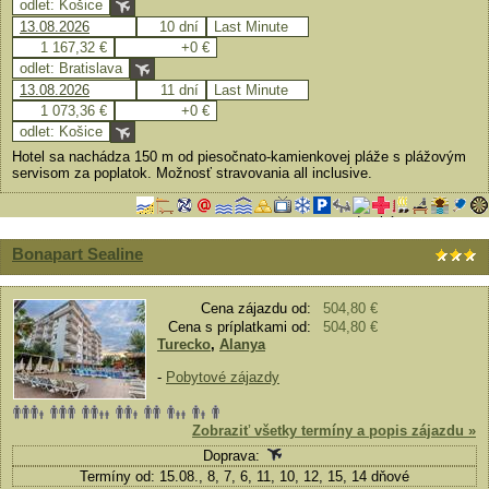
odlet: Košice
13.08.2026
10 dní
Last Minute
1 167,32 €
+0 €
odlet: Bratislava
13.08.2026
11 dní
Last Minute
1 073,36 €
+0 €
odlet: Košice
Hotel sa nachádza 150 m od piesočnato-kamienkovej pláže s plážovým
servisom za poplatok. Možnosť stravovania all inclusive.
Bonapart Sealine
Cena zájazdu od:
504,80 €
Cena s príplatkami od:
504,80 €
Turecko
,
Alanya
-
Pobytové zájazdy
Zobraziť všetky termíny a popis zájazdu »
Doprava:
Termíny od: 15.08., 8, 7, 6, 11, 10, 12, 15, 14 dňové