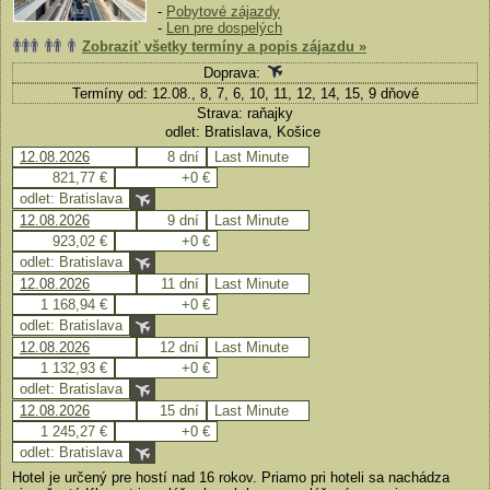
-
Pobytové zájazdy
-
Len pre dospelých
Zobraziť všetky termíny a popis zájazdu »
Doprava:
Termíny od: 12.08., 8, 7, 6, 10, 11, 12, 14, 15, 9 dňové
Strava: raňajky
odlet: Bratislava, Košice
12.08.2026
8 dní
Last Minute
821,77 €
+0 €
odlet: Bratislava
12.08.2026
9 dní
Last Minute
923,02 €
+0 €
odlet: Bratislava
12.08.2026
11 dní
Last Minute
1 168,94 €
+0 €
odlet: Bratislava
12.08.2026
12 dní
Last Minute
1 132,93 €
+0 €
odlet: Bratislava
12.08.2026
15 dní
Last Minute
1 245,27 €
+0 €
odlet: Bratislava
Hotel je určený pre hostí nad 16 rokov. Priamo pri hoteli sa nachádza