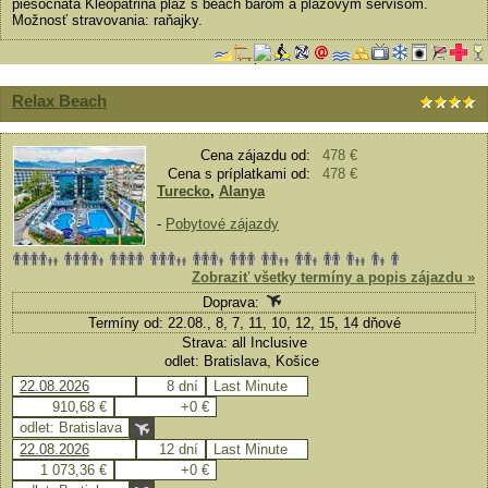
piesočnatá Kleopatrina pláž s beach barom a plážovým servisom.
Možnosť stravovania: raňajky.
Relax Beach
Cena zájazdu od:
478 €
Cena s príplatkami od:
478 €
Turecko
,
Alanya
-
Pobytové zájazdy
Zobraziť všetky termíny a popis zájazdu »
Doprava:
Termíny od: 22.08., 8, 7, 11, 10, 12, 15, 14 dňové
Strava: all Inclusive
odlet: Bratislava, Košice
22.08.2026
8 dní
Last Minute
910,68 €
+0 €
odlet: Bratislava
22.08.2026
12 dní
Last Minute
1 073,36 €
+0 €