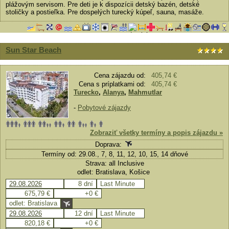
plážovým servisom. Pre deti je k dispozícii detský bazén, detské
stoličky a postieľka. Pre dospelých turecký kúpeľ, sauna, masáže.
Sun Star Beach
Cena zájazdu od:
405,74 €
Cena s príplatkami od:
405,74 €
Turecko
,
Alanya
,
Mahmutlar
-
Pobytové zájazdy
Zobraziť všetky termíny a popis zájazdu »
Doprava:
Termíny od: 29.08., 7, 8, 11, 12, 10, 15, 14 dňové
Strava: all Inclusive
odlet: Bratislava, Košice
29.08.2026
8 dní
Last Minute
675,79 €
+0 €
odlet: Bratislava
29.08.2026
12 dní
Last Minute
820,18 €
+0 €