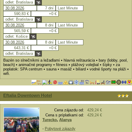
odlet: Bratislava
30.08.2026
7 dní
Last Minute
590,83 €
+0 €
odlet: Bratislava
30.08.2026
8 dní
Last Minute
565,59 €
+0 €
odlet: Košice
30.08.2026
8 dní
Last Minute
643,31 €
+0 €
odlet: Bratislava
Bazén so slnečníkmi a ležadlami • hlavná reštaurácia • bary (lobby, pool,
beach) • animačné programy • fitness • plážový volejbal • šípky • za
poplatok: SPA centrum • sauna • masáž • biliard • vodné športy na pláži •
wifi.
Eftalia Downtown Hotel
Cena zájazdu od:
429,24 €
Cena s príplatkami od:
429,24 €
Turecko
,
Alanya
-
Pobytové zájazdy