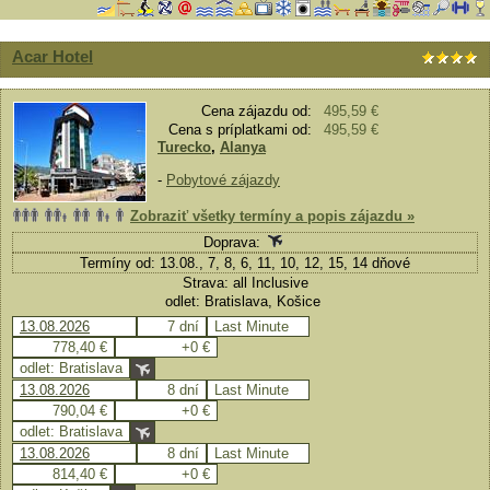
Acar Hotel
Cena zájazdu od:
495,59 €
Cena s príplatkami od:
495,59 €
Turecko
,
Alanya
-
Pobytové zájazdy
Zobraziť všetky termíny a popis zájazdu »
Doprava:
Termíny od: 13.08., 7, 8, 6, 11, 10, 12, 15, 14 dňové
Strava: all Inclusive
odlet: Bratislava, Košice
13.08.2026
7 dní
Last Minute
778,40 €
+0 €
odlet: Bratislava
13.08.2026
8 dní
Last Minute
790,04 €
+0 €
odlet: Bratislava
13.08.2026
8 dní
Last Minute
814,40 €
+0 €