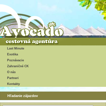
Last Minute
Exotika
Poznávacie
Zahraničné CK
O nás
Partneri
Kontakty
Hľadanie zájazdov