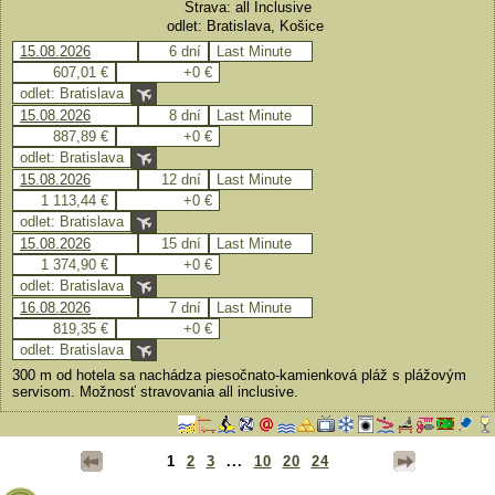
Strava: all Inclusive
odlet: Bratislava, Košice
15.08.2026
6 dní
Last Minute
607,01 €
+0 €
odlet: Bratislava
15.08.2026
8 dní
Last Minute
887,89 €
+0 €
odlet: Bratislava
15.08.2026
12 dní
Last Minute
1 113,44 €
+0 €
odlet: Bratislava
15.08.2026
15 dní
Last Minute
1 374,90 €
+0 €
odlet: Bratislava
16.08.2026
7 dní
Last Minute
819,35 €
+0 €
odlet: Bratislava
300 m od hotela sa nachádza piesočnato-kamienková pláž s plážovým
servisom. Možnosť stravovania all inclusive.
1
2
3
...
10
20
24