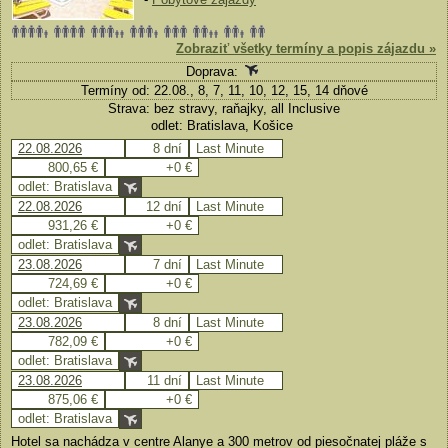
Zobraziť všetky termíny a popis zájazdu »
Doprava:
Termíny od: 22.08., 8, 7, 11, 10, 12, 15, 14 dňové
Strava: bez stravy, raňajky, all Inclusive
odlet: Bratislava, Košice
22.08.2026
8 dní
Last Minute
800,65 €
+0 €
odlet: Bratislava
22.08.2026
12 dní
Last Minute
931,26 €
+0 €
odlet: Bratislava
23.08.2026
7 dní
Last Minute
724,69 €
+0 €
odlet: Bratislava
23.08.2026
8 dní
Last Minute
782,09 €
+0 €
odlet: Bratislava
23.08.2026
11 dní
Last Minute
875,06 €
+0 €
odlet: Bratislava
Hotel sa nachádza v centre Alanye a 300 metrov od piesočnatej pláže s