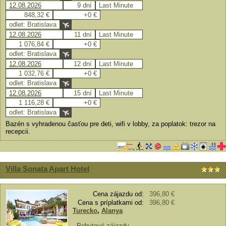
12.08.2026
9 dní
Last Minute
848,32 €
+0 €
odlet: Bratislava
12.08.2026
11 dní
Last Minute
1 076,84 €
+0 €
odlet: Bratislava
12.08.2026
12 dní
Last Minute
1 032,76 €
+0 €
odlet: Bratislava
12.08.2026
15 dní
Last Minute
1 116,28 €
+0 €
odlet: Bratislava
Bazén s vyhradenou časťou pre deti, wifi v lobby, za poplatok: trezor na
recepcii.
Villa Sonata Apart Hotel
Cena zájazdu od:
396,80 €
Cena s príplatkami od:
396,80 €
Turecko
,
Alanya
-
Pobytové zájazdy