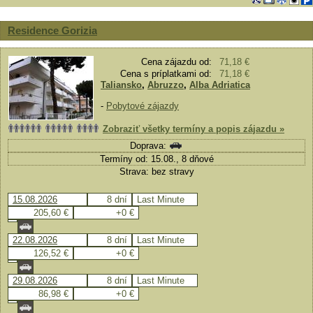
Residence Gorizia
Cena zájazdu od:
71,18 €
Cena s príplatkami od:
71,18 €
Taliansko
,
Abruzzo
,
Alba Adriatica
-
Pobytové zájazdy
Zobraziť všetky termíny a popis zájazdu »
Doprava:
Termíny od: 15.08., 8 dňové
Strava: bez stravy
15.08.2026
8 dní
Last Minute
205,60 €
+0 €
22.08.2026
8 dní
Last Minute
126,52 €
+0 €
29.08.2026
8 dní
Last Minute
86,98 €
+0 €