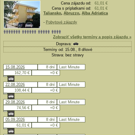
Cena zájazdu od:
61,01 €
Cena s príplatkami od:
61,01 €
Taliansko
,
Abruzzo
,
Alba Adriatica
-
Pobytové zájazdy
Zobraziť všetky termíny a popis zájazdu »
Doprava:
Termíny od: 15.08., 8 dňové
Strava: bez stravy
15.08.2026
8 dní
Last Minute
162,70 €
+0 €
22.08.2026
8 dní
Last Minute
108,44 €
+0 €
29.08.2026
8 dní
Last Minute
74,56 €
+0 €
05.09.2026
8 dní
Last Minute
61,01 €
+0 €