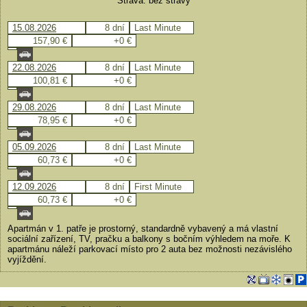
Strava: bez stravy
15.08.2026
8 dní
Last Minute
157,90 €
+0 €
22.08.2026
8 dní
Last Minute
100,81 €
+0 €
29.08.2026
8 dní
Last Minute
78,95 €
+0 €
05.09.2026
8 dní
Last Minute
60,73 €
+0 €
12.09.2026
8 dní
First Minute
60,73 €
+0 €
Apartmán v 1. patře je prostorný, standardně vybavený a má vlastní
sociální zařízení, TV, pračku a balkony s bočním výhledem na moře. K
apartmánu náleží parkovací místo pro 2 auta bez možnosti nezávislého
vyjíždění.