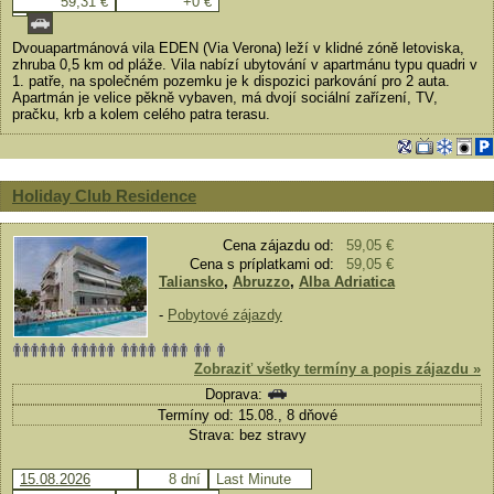
59,31 €
+0 €
Dvouapartmánová vila EDEN (Via Verona) leží v klidné zóně letoviska,
zhruba 0,5 km od pláže. Vila nabízí ubytování v apartmánu typu quadri v
1. patře, na společném pozemku je k dispozici parkování pro 2 auta.
Apartmán je velice pěkně vybaven, má dvojí sociální zařízení, TV,
pračku, krb a kolem celého patra terasu.
Holiday Club Residence
Cena zájazdu od:
59,05 €
Cena s príplatkami od:
59,05 €
Taliansko
,
Abruzzo
,
Alba Adriatica
-
Pobytové zájazdy
Zobraziť všetky termíny a popis zájazdu »
Doprava:
Termíny od: 15.08., 8 dňové
Strava: bez stravy
15.08.2026
8 dní
Last Minute