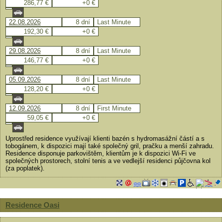
286,77 €
+0 €
22.08.2026
8 dní
Last Minute
192,30 €
+0 €
29.08.2026
8 dní
Last Minute
146,77 €
+0 €
05.09.2026
8 dní
Last Minute
128,20 €
+0 €
12.09.2026
8 dní
First Minute
59,05 €
+0 €
Uprostřed residence využívají klienti bazén s hydromasážní částí a s
tobogánem, k dispozici mají také společný gril, pračku a menší zahradu.
Residence disponuje parkovištěm, klientům je k dispozici Wi-Fi ve
společných prostorech, stolní tenis a ve vedlejší residenci půjčovna kol
(za poplatek).
Residence Oasi