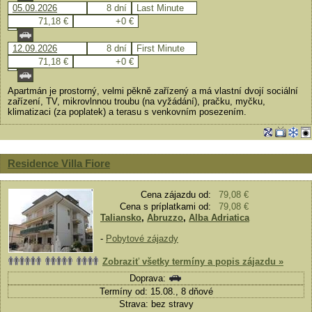
05.09.2026
8 dní
Last Minute
71,18 €
+0 €
12.09.2026
8 dní
First Minute
71,18 €
+0 €
Apartmán je prostorný, velmi pěkně zařízený a má vlastní dvojí sociální
zařízení, TV, mikrovlnnou troubu (na vyžádání), pračku, myčku,
klimatizaci (za poplatek) a terasu s venkovním posezením.
Residence Villa Fiore
Cena zájazdu od:
79,08 €
Cena s príplatkami od:
79,08 €
Taliansko
,
Abruzzo
,
Alba Adriatica
-
Pobytové zájazdy
Zobraziť všetky termíny a popis zájazdu »
Doprava:
Termíny od: 15.08., 8 dňové
Strava: bez stravy