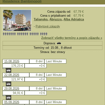
Residence Bambinopoli
Cena zájazdu od:
67,79 €
Cena s príplatkami od:
67,79 €
Taliansko
,
Abruzzo
,
Alba Adriatica
-
Pobytové zájazdy
Zobraziť všetky termíny a popis zájazdu »
Doprava:
Termíny od: 15.08., 8 dňové
Strava: bez stravy
15.08.2026
8 dní
Last Minute
176,23 €
+0 €
22.08.2026
8 dní
Last Minute
121,97 €
+0 €
29.08.2026
8 dní
Last Minute
94,91 €
+0 €
05.09.2026
8 dní
Last Minute