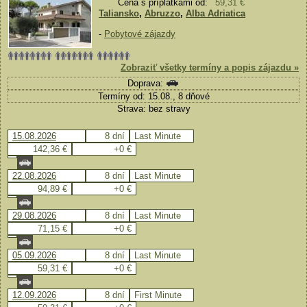
Cena s príplatkami od:
59,31 €
Taliansko
,
Abruzzo
,
Alba Adriatica
-
Pobytové zájazdy
Zobraziť všetky termíny a popis zájazdu »
Doprava:
Termíny od: 15.08., 8 dňové
Strava: bez stravy
15.08.2026
8 dní
Last Minute
142,36 €
+0 €
22.08.2026
8 dní
Last Minute
94,89 €
+0 €
29.08.2026
8 dní
Last Minute
71,15 €
+0 €
05.09.2026
8 dní
Last Minute
59,31 €
+0 €
12.09.2026
8 dní
First Minute