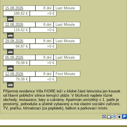
15.08.2026
8 dní
Last Minute
189,82 €
+0 €
22.08.2026
8 dní
Last Minute
118,62 €
+0 €
29.08.2026
8 dní
Last Minute
94,87 €
+0 €
05.09.2026
8 dní
Last Minute
79,08 €
+0 €
12.09.2026
8 dní
First Minute
79,08 €
+0 €
Příjemná residence Villa FIORE leží v klidné části letoviska jen kousek
od hlavní pobřežní silnice lemující pláže. V blízkosti najdete různé
obchody, restaurace, bary a cukrárny. Apartmán umístěný v 1. patře je
prostorný, jednoduše a účelně vybavený a má vlastní sociální zařízení,
TV, pračku, klimatizaci (za poplatek), balkon a parkovací místo.