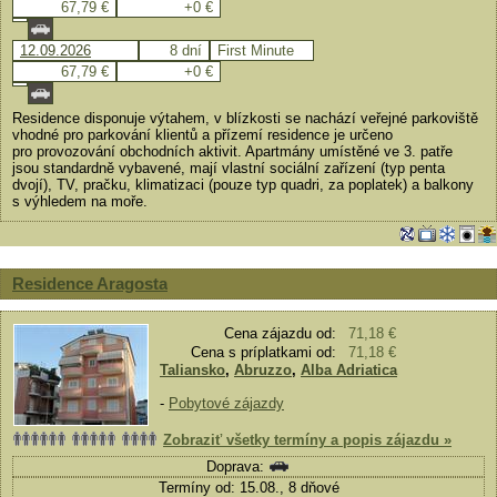
67,79 €
+0 €
12.09.2026
8 dní
First Minute
67,79 €
+0 €
Residence disponuje výtahem, v blízkosti se nachází veřejné parkoviště
vhodné pro parkování klientů a přízemí residence je určeno
pro provozování obchodních aktivit. Apartmány umístěné ve 3. patře
jsou standardně vybavené, mají vlastní sociální zařízení (typ penta
dvojí), TV, pračku, klimatizaci (pouze typ quadri, za poplatek) a balkony
s výhledem na moře.
Residence Aragosta
Cena zájazdu od:
71,18 €
Cena s príplatkami od:
71,18 €
Taliansko
,
Abruzzo
,
Alba Adriatica
-
Pobytové zájazdy
Zobraziť všetky termíny a popis zájazdu »
Doprava:
Termíny od: 15.08., 8 dňové