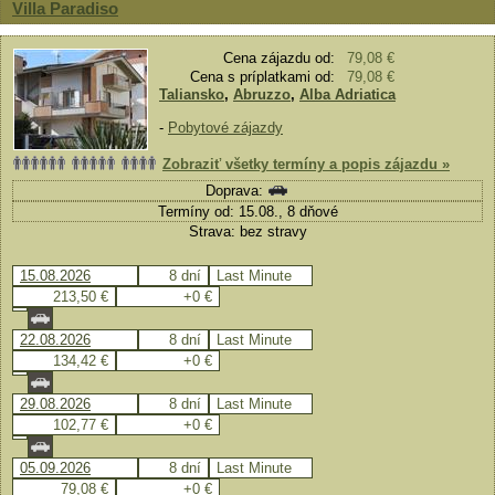
Villa Paradiso
Cena zájazdu od:
79,08 €
Cena s príplatkami od:
79,08 €
Taliansko
,
Abruzzo
,
Alba Adriatica
-
Pobytové zájazdy
Zobraziť všetky termíny a popis zájazdu »
Doprava:
Termíny od: 15.08., 8 dňové
Strava: bez stravy
15.08.2026
8 dní
Last Minute
213,50 €
+0 €
22.08.2026
8 dní
Last Minute
134,42 €
+0 €
29.08.2026
8 dní
Last Minute
102,77 €
+0 €
05.09.2026
8 dní
Last Minute
79,08 €
+0 €