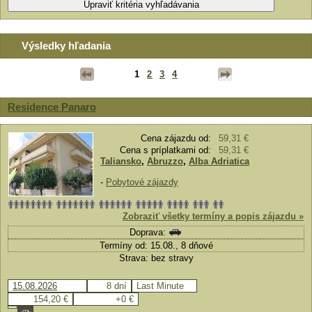
Výsledky hľadania
1
2
3
4
Residence Panaro
Cena zájazdu od:
59,31 €
Cena s príplatkami od:
59,31 €
Taliansko
,
Abruzzo
,
Alba Adriatica
-
Pobytové zájazdy
Zobraziť všetky termíny a popis zájazdu »
Doprava:
Termíny od: 15.08., 8 dňové
Strava: bez stravy
15.08.2026
8 dní
Last Minute
154,20 €
+0 €