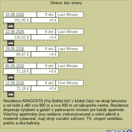
Strava: bez stravy
15.08.2026
8 dní
Last Minute
181,85 €
+0 €
22.08.2026
8 dní
Last Minute
118,62 €
+0 €
29.08.2026
8 dní
Last Minute
94,87 €
+0 €
05.09.2026
8 dní
Last Minute
71,18 €
+0 €
12.09.2026
8 dní
First Minute
71,18 €
+0 €
Residence ARAGOSTA (Via Bafile) leží v klidné části na okraji letoviska
a od moře ji dělí cca 900 m a cca 400 m od nákupního centra. Residence
disponuje výtahem a garáží s parkovacím místem pro každý apartmán.
Všechny apartmány jsou nedávno zrekonstruované a velmi pěkně a
moderně vybavené, mají dvojí sociální zařízení, TV, stropní ventilátor,
pračku a dva balkony.