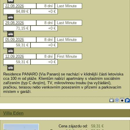
22.08.2026
8 dní
Last Minute
94,89 €
+0 €
29.08.2026
8 dní
Last Minute
71,15 €
+0 €
05.09.2026
8 dní
Last Minute
59,31 €
+0 €
12.09.2026
8 dní
First Minute
59,31 €
+0 €
Residence PANARO (Via Panaro) se nachází v klidnější části letoviska
cca 100 m od pláže. Klientům nabízí apartmány s vlastním sociálním
zařízením (typ C dvojím), TV, mikrovlnnou troubu (na vyžádání),
pračkou, terasou nebo venkovním posezením v přízemí a parkovacím
místem v garáži.
Villa Eden
Cena zájazdu od:
59,31 €