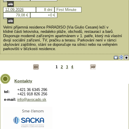
12.09.2026
8 dní
First Minute
79,08 €
+0 €
Velmi příjemná residence PARADISO (Via Giulio Cesare) leží v
klidné části letoviska, nedaleko pláže, obchodů, restaurací a barů.
Disponuje moderně zařízeným apartmánem v 1. patře, který má vlastní
dvojí sociální zařízení, TV, pračku a terasu. Parkování není v rámci
ubytování zajištěno, stání se doporučuje na silnici nebo na veřejném
parkovišti v blízkosti residence.
1
2
3
4
Kontakty
+421 36 6345 296
tel:
+421 918 826 256
e-mail:
info@avocado.sk