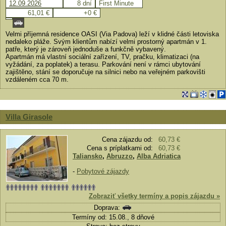
12.09.2026
8 dní
First Minute
61,01 €
+0 €
Velmi příjemná residence OASI (Via Padova) leží v klidné části letoviska
nedaleko pláže. Svým klientům nabízí velmi prostorný apartmán v 1.
patře, který je zároveň jednoduše a funkčně vybavený.
Apartmán má vlastní sociální zařízení, TV, pračku, klimatizaci (na
vyžádání, za poplatek) a terasu. Parkování není v rámci ubytování
zajištěno, stání se doporučuje na silnici nebo na veřejném parkovišti
vzdáleném cca 70 m.
Villa Girasole
Cena zájazdu od:
60,73 €
Cena s príplatkami od:
60,73 €
Taliansko
,
Abruzzo
,
Alba Adriatica
-
Pobytové zájazdy
Zobraziť všetky termíny a popis zájazdu »
Doprava:
Termíny od: 15.08., 8 dňové