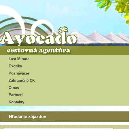
Last Minute
Exotika
Poznávacie
Zahraničné CK
O nás
Partneri
Kontakty
Hľadanie zájazdov