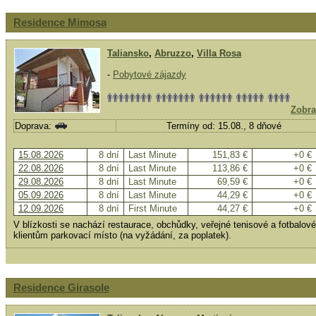
Residence Mimosa
Taliansko
,
Abruzzo
,
Villa Rosa
-
Pobytové zájazdy
Zobra
Doprava:
Termíny od: 15.08., 8 dňové
15.08.2026
8 dní
Last Minute
151,83 €
+0 €
22.08.2026
8 dní
Last Minute
113,86 €
+0 €
29.08.2026
8 dní
Last Minute
69,59 €
+0 €
05.09.2026
8 dní
Last Minute
44,29 €
+0 €
12.09.2026
8 dní
First Minute
44,27 €
+0 €
V blízkosti se nachází restaurace, obchůdky, veřejné tenisové a fotbalové 
klientům parkovací místo (na vyžádání, za poplatek).
Residence Girasole