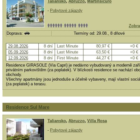
Taliansko
,
Abruzzo
,
Martinsicuro
-
Pobytové zájazdy
Zobra
Doprava:
Termíny od: 29.08., 8 dňové
29.08.2026
8 dní
Last Minute
80,97 €
+0 €
05.09.2026
8 dní
Last Minute
63,50 €
+0 €
12.09.2026
8 dní
First Minute
44,27 €
+0 €
Residence GIRASOLE (Via Capri) je nedávno vybudovaný a moderně zař
privátním parkovištěm (za poplatek). V blízkosti residence se nachází ob
obchody.
Všechny apartmány jsou jednoduše a účelně vybaveny, mají vlastní sociáln
(za poplatek) a terasu.
Residence Sul Mare
Taliansko
,
Abruzzo
,
Villa Rosa
-
Pobytové zájazdy