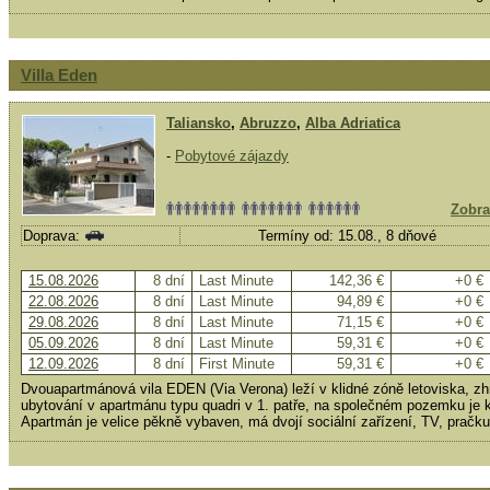
Villa Eden
Taliansko
,
Abruzzo
,
Alba Adriatica
-
Pobytové zájazdy
Zobra
Doprava:
Termíny od: 15.08., 8 dňové
15.08.2026
8 dní
Last Minute
142,36 €
+0 €
22.08.2026
8 dní
Last Minute
94,89 €
+0 €
29.08.2026
8 dní
Last Minute
71,15 €
+0 €
05.09.2026
8 dní
Last Minute
59,31 €
+0 €
12.09.2026
8 dní
First Minute
59,31 €
+0 €
Dvouapartmánová vila EDEN (Via Verona) leží v klidné zóně letoviska, zh
ubytování v apartmánu typu quadri v 1. patře, na společném pozemku je k 
Apartmán je velice pěkně vybaven, má dvojí sociální zařízení, TV, pračku