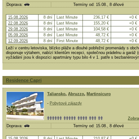
Doprava:
Termíny od: 15.08., 8 dňové
15.08.2026
8 dní
Last Minute
236,17 €
+0 €
22.08.2026
8 dní
Last Minute
155,20 €
+0 €
29.08.2026
8 dní
Last Minute
104,58 €
+0 €
05.09.2026
8 dní
Last Minute
48,72 €
+0 €
12.09.2026
8 dní
First Minute
48,72 €
+0 €
Leží v centru letoviska, blízko pláže a dlouhé pobřežní promenády s obc
disponuje výtahem, nabízí klientům recepci, společnou prádelnu a garáž 
vyžádání jsou k dispozici apartmány typu bilo 4 v 1. patře s bezbariérov
Residence Capri
Taliansko
,
Abruzzo
,
Martinsicuro
-
Pobytové zájazdy
Zobra
Doprava:
Termíny od: 15.08., 8 dňové
15.08.2026
8 dní
Last Minute
210,87 €
+0 €