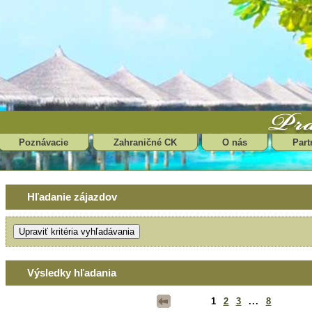
Poznávacie
Zahraničné CK
O nás
Part
Hľadanie zájazdov
Výsledky hľadania
1
2
3
...
8