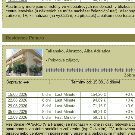
Apartmány moře jsou umístěny ve vícepatrových residencích v blízkosti m
centra letoviska (u některých se může nacházet železniční trať). Všechny
zařízení, TV, klimatizaci (na vyžádání, za příplatek) a balkon nebo terasu
Residence Panaro
Taliansko
,
Abruzzo
,
Alba Adriatica
-
Pobytové zájazdy
Zobra
Doprava:
Termíny od: 15.08., 8 dňové
15.08.2026
8 dní
Last Minute
154,20 €
+0 €
22.08.2026
8 dní
Last Minute
94,89 €
+0 €
29.08.2026
8 dní
Last Minute
71,15 €
+0 €
05.09.2026
8 dní
Last Minute
59,31 €
+0 €
12.09.2026
8 dní
First Minute
59,31 €
+0 €
Residence PANARO (Via Panaro) se nachází v klidnější části letoviska c
apartmány s vlastním sociálním zařízením (typ C dvojím), TV, mikrovlnno
terasou nebo venkovním posezením v přízemí a parkovacím místem v ga