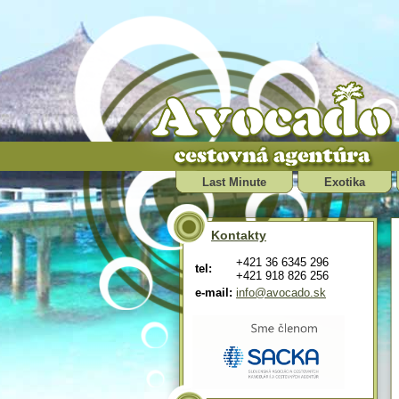
Last Minute
Exotika
Kontakty
+421 36 6345 296
tel:
+421 918 826 256
e-mail:
info@avocado.sk