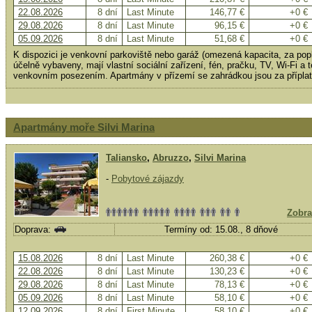
22.08.2026
8 dní
Last Minute
146,77 €
+0 €
29.08.2026
8 dní
Last Minute
96,15 €
+0 €
05.09.2026
8 dní
Last Minute
51,68 €
+0 €
K dispozici je venkovní parkoviště nebo garáž (omezená kapacita, za pop
účelně vybaveny, mají vlastní sociální zařízení, fén, pračku, TV, Wi-Fi a
venkovním posezením. Apartmány v přízemí se zahrádkou jsou za příplat
Apartmány moře Silvi Marina
Taliansko
,
Abruzzo
,
Silvi Marina
-
Pobytové zájazdy
Zobra
Doprava:
Termíny od: 15.08., 8 dňové
15.08.2026
8 dní
Last Minute
260,38 €
+0 €
22.08.2026
8 dní
Last Minute
130,23 €
+0 €
29.08.2026
8 dní
Last Minute
78,13 €
+0 €
05.09.2026
8 dní
Last Minute
58,10 €
+0 €
12.09.2026
8 dní
First Minute
58,10 €
+0 €