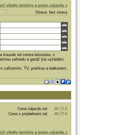
ziť všetky termíny a popis zájazdu »
Strava: bez stravy
a kousek od centra letoviska, v
olečnou zahradu a garáž (na vyžádání,
ím zařízením, TV, pračkou a balkonem.
Cena zájazdu od:
48,72 €
Cena s príplatkami od:
48,72 €
ziť všetky termíny a popis zájazdu »