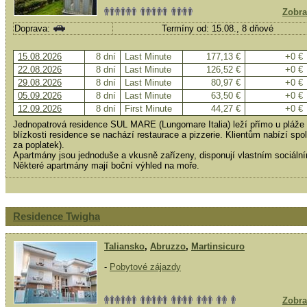
Zobra
Doprava:
Termíny od: 15.08., 8 dňové
15.08.2026
8 dní
Last Minute
177,13 €
+0 €
22.08.2026
8 dní
Last Minute
126,52 €
+0 €
29.08.2026
8 dní
Last Minute
80,97 €
+0 €
05.09.2026
8 dní
Last Minute
63,50 €
+0 €
12.09.2026
8 dní
First Minute
44,27 €
+0 €
Jednopatrová residence SUL MARE (Lungomare Italia) leží přímo u pláže 
blízkosti residence se nachází restaurace a pizzerie. Klientům nabízí sp
za poplatek).
Apartmány jsou jednoduše a vkusně zařízeny, disponují vlastním sociáln
Některé apartmány mají boční výhled na moře.
Residence Twigha
Taliansko
,
Abruzzo
,
Martinsicuro
-
Pobytové zájazdy
Zobra