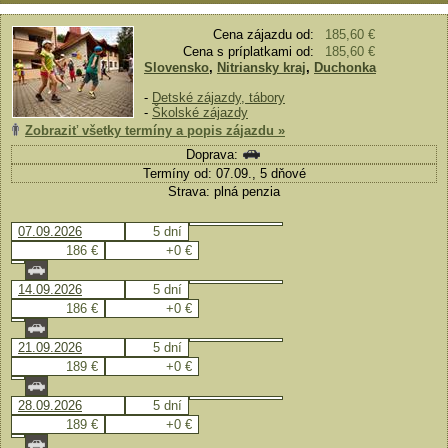
Cena zájazdu od:
185,60 €
Cena s príplatkami od:
185,60 €
Slovensko
,
Nitriansky kraj
,
Duchonka
-
Detské zájazdy, tábory
-
Školské zájazdy
Zobraziť všetky termíny a popis zájazdu »
Doprava:
Termíny od: 07.09., 5 dňové
Strava: plná penzia
07.09.2026
5 dní
186 €
+0 €
14.09.2026
5 dní
186 €
+0 €
21.09.2026
5 dní
189 €
+0 €
28.09.2026
5 dní
189 €
+0 €