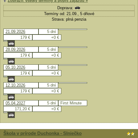
Zobraziť všetky termíny a popis zájazdu »
Doprava:
Termíny od: 21.09., 5 dňové
Strava: plná penzia
21.09.2026
5 dní
179 €
+0 €
28.09.2026
5 dní
179 €
+0 €
05.10.2026
5 dní
179 €
+0 €
12.10.2026
5 dní
179 €
+0 €
05.04.2027
5 dní
First Minute
171,20 €
+0 €
Škola v prírode Duchonka - Slniečko