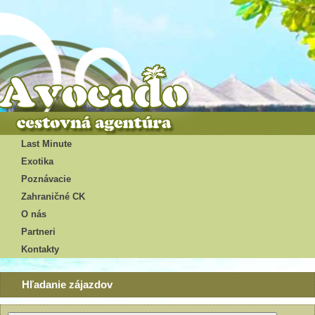
Last Minute
Exotika
Poznávacie
Zahraničné CK
O nás
Partneri
Kontakty
Hľadanie zájazdov