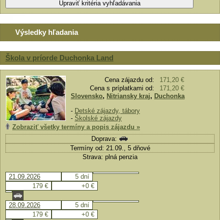
Výsledky hľadania
Škola v príorde Duchonka Land
Cena zájazdu od:
171,20 €
Cena s príplatkami od:
171,20 €
Slovensko
,
Nitriansky kraj
,
Duchonka
-
Detské zájazdy, tábory
-
Školské zájazdy
Zobraziť všetky termíny a popis zájazdu »
Doprava:
Termíny od: 21.09., 5 dňové
Strava: plná penzia
21.09.2026
5 dní
179 €
+0 €
28.09.2026
5 dní
179 €
+0 €