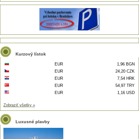
Kurzový lístok
EUR
1,96 BGN
EUR
24,20 CZK
EUR
7,54 HRK
EUR
54,97 TRY
EUR
1,16 USD
Zobraziť všetky »
Luxusné plavby