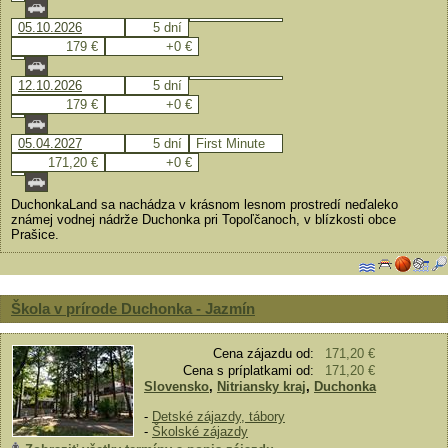
05.10.2026
5 dní
179 €
+0 €
12.10.2026
5 dní
179 €
+0 €
05.04.2027
5 dní
First Minute
171,20 €
+0 €
DuchonkaLand sa nachádza v krásnom lesnom prostredí neďaleko
známej vodnej nádrže Duchonka pri Topoľčanoch, v blízkosti obce
Prašice.
Škola v prírode Duchonka - Jazmín
Cena zájazdu od:
171,20 €
Cena s príplatkami od:
171,20 €
Slovensko
,
Nitriansky kraj
,
Duchonka
-
Detské zájazdy, tábory
-
Školské zájazdy