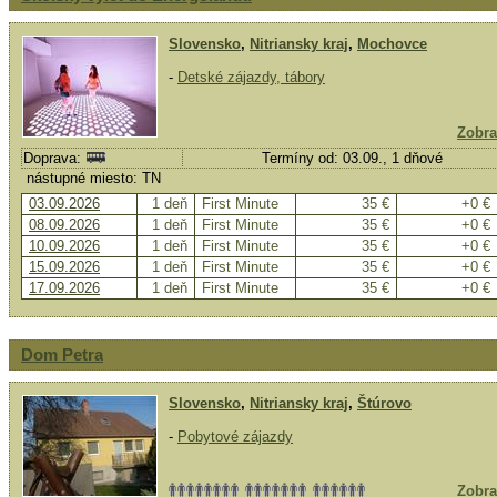
Slovensko
,
Nitriansky kraj
,
Mochovce
-
Detské zájazdy, tábory
Zobra
Doprava:
Termíny od: 03.09., 1 dňové
nástupné miesto: TN
03.09.2026
1 deň
First Minute
35 €
+0 €
08.09.2026
1 deň
First Minute
35 €
+0 €
10.09.2026
1 deň
First Minute
35 €
+0 €
15.09.2026
1 deň
First Minute
35 €
+0 €
17.09.2026
1 deň
First Minute
35 €
+0 €
Dom Petra
Slovensko
,
Nitriansky kraj
,
Štúrovo
-
Pobytové zájazdy
Zobra