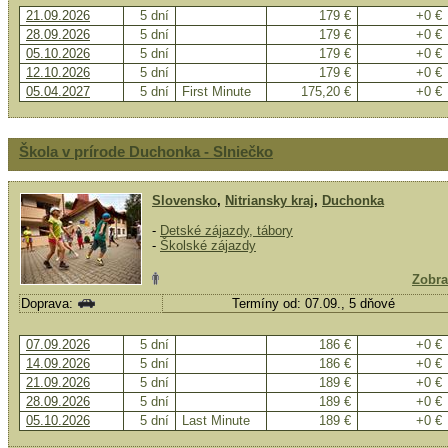
21.09.2026
5 dní
179 €
+0 €
28.09.2026
5 dní
179 €
+0 €
05.10.2026
5 dní
179 €
+0 €
12.10.2026
5 dní
179 €
+0 €
05.04.2027
5 dní
First Minute
175,20 €
+0 €
Škola v prírode Duchonka - Slniečko
Slovensko
,
Nitriansky kraj
,
Duchonka
-
Detské zájazdy, tábory
-
Školské zájazdy
Zobra
Doprava:
Termíny od: 07.09., 5 dňové
07.09.2026
5 dní
186 €
+0 €
14.09.2026
5 dní
186 €
+0 €
21.09.2026
5 dní
189 €
+0 €
28.09.2026
5 dní
189 €
+0 €
05.10.2026
5 dní
Last Minute
189 €
+0 €