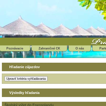
Poznávacie
Zahraničné CK
O nás
Part
Hľadanie zájazdov
Výsledky hľadania
Školský výlet do Energolandu