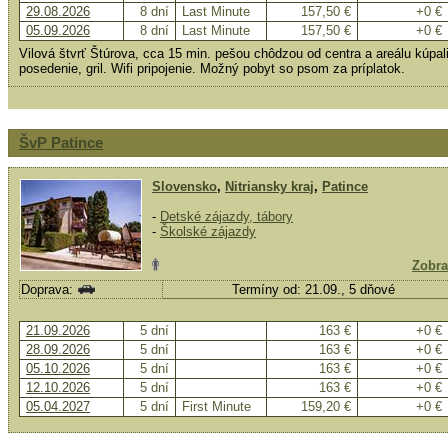
29.08.2026
8 dní
Last Minute
157,50 €
+0 €
05.09.2026
8 dní
Last Minute
157,50 €
+0 €
Vilová štvrť Štúrova, cca 15 min. pešou chôdzou od centra a areálu kúpal
posedenie, gril. Wifi pripojenie. Možný pobyt so psom za príplatok.
ŠvP Patince
Slovensko
,
Nitriansky kraj
,
Patince
-
Detské zájazdy, tábory
-
Školské zájazdy
Zobra
Doprava:
Termíny od: 21.09., 5 dňové
21.09.2026
5 dní
163 €
+0 €
28.09.2026
5 dní
163 €
+0 €
05.10.2026
5 dní
163 €
+0 €
12.10.2026
5 dní
163 €
+0 €
05.04.2027
5 dní
First Minute
159,20 €
+0 €