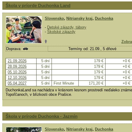
Škola v príorde Duchonka Land
Slovensko
,
Nitriansky kraj
,
Duchonka
-
Detské zájazdy, tábory
-
Školské zájazdy
Zobra
Doprava:
Termíny od: 21.09., 5 dňové
21.09.2026
5 dní
179 €
+0 €
28.09.2026
5 dní
179 €
+0 €
05.10.2026
5 dní
179 €
+0 €
12.10.2026
5 dní
179 €
+0 €
05.04.2027
5 dní
First Minute
171,20 €
+0 €
DuchonkaLand sa nachádza v krásnom lesnom prostredí neďaleko známej
Topoľčanoch, v blízkosti obce Prašice.
Škola v prírode Duchonka - Jazmín
Slovensko
,
Nitriansky kraj
,
Duchonka