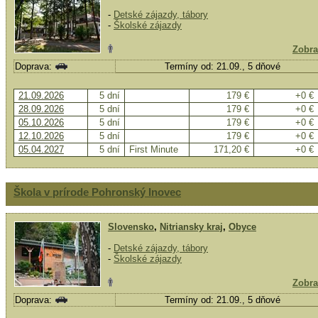
-
Detské zájazdy, tábory
-
Školské zájazdy
Zobra
Doprava:
Termíny od: 21.09., 5 dňové
21.09.2026
5 dní
179 €
+0 €
28.09.2026
5 dní
179 €
+0 €
05.10.2026
5 dní
179 €
+0 €
12.10.2026
5 dní
179 €
+0 €
05.04.2027
5 dní
First Minute
171,20 €
+0 €
Škola v prírode Pohronský Inovec
Slovensko
,
Nitriansky kraj
,
Obyce
-
Detské zájazdy, tábory
-
Školské zájazdy
Zobra
Doprava:
Termíny od: 21.09., 5 dňové