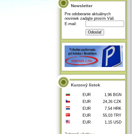
Newsletter
Pre odoberanie aktuálnych
noviniek zadajte prosím Váš
E-mail:
Kurzový lístok
EUR
1,96 BGN
EUR
24,26 CZK
EUR
7,54 HRK
EUR
55,03 TRY
EUR
1,15 USD