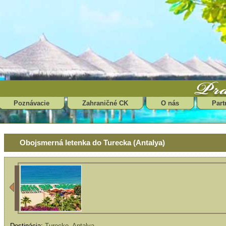
Poznávacie
Zahraničné CK
O nás
Part
Obojsmerná letenka do Turecka (Antalya)
Destinácia:
Turecko
,
Antalya