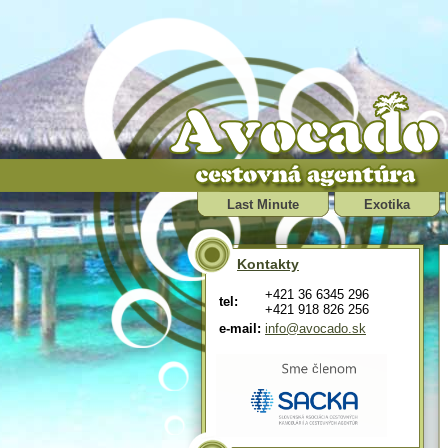
Last Minute
Exotika
Kontakty
+421 36 6345 296
tel:
+421 918 826 256
e-mail:
info@avocado.sk