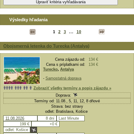
Výsledky hľadania
1
2
3
...
10
Obojsmerná letenka do Turecka (Antalya)
Cena zájazdu od:
134 €
Cena s príplatkami od:
134 €
Turecko
,
Antalya
-
Samostatná doprava
Zobraziť všetky termíny a popis zájazdu »
Doprava:
Termíny od: 11.08., 5, 11, 12, 8 dňové
Strava: bez stravy
odlet: Bratislava, Košice
11.08.2026
8 dní
Last Minute
199 €
+0 €
odlet: Košice