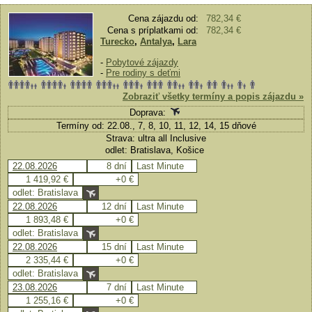
Cena zájazdu od:
782,34 €
Cena s príplatkami od:
782,34 €
Turecko
,
Antalya
,
Lara
-
Pobytové zájazdy
-
Pre rodiny s deťmi
Zobraziť všetky termíny a popis zájazdu »
Doprava:
Termíny od: 22.08., 7, 8, 10, 11, 12, 14, 15 dňové
Strava: ultra all Inclusive
odlet: Bratislava, Košice
22.08.2026
8 dní
Last Minute
1 419,92 €
+0 €
odlet: Bratislava
22.08.2026
12 dní
Last Minute
1 893,48 €
+0 €
odlet: Bratislava
22.08.2026
15 dní
Last Minute
2 335,44 €
+0 €
odlet: Bratislava
23.08.2026
7 dní
Last Minute
1 255,16 €
+0 €