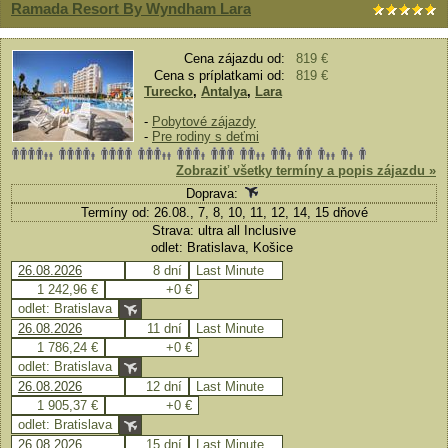
Ramada Resort By Wyndham Lara
Cena zájazdu od:
819 €
Cena s príplatkami od:
819 €
Turecko
,
Antalya
,
Lara
-
Pobytové zájazdy
-
Pre rodiny s deťmi
Zobraziť všetky termíny a popis zájazdu »
Doprava:
Termíny od: 26.08., 7, 8, 10, 11, 12, 14, 15 dňové
Strava: ultra all Inclusive
odlet: Bratislava, Košice
26.08.2026
8 dní
Last Minute
1 242,96 €
+0 €
odlet: Bratislava
26.08.2026
11 dní
Last Minute
1 786,24 €
+0 €
odlet: Bratislava
26.08.2026
12 dní
Last Minute
1 905,37 €
+0 €
odlet: Bratislava
26.08.2026
15 dní
Last Minute