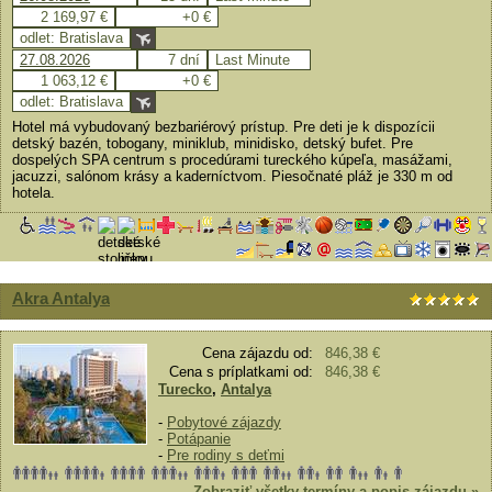
2 169,97 €
+0 €
odlet: Bratislava
27.08.2026
7 dní
Last Minute
1 063,12 €
+0 €
odlet: Bratislava
Hotel má vybudovaný bezbariérový prístup. Pre deti je k dispozícii
detský bazén, tobogany, miniklub, minidisko, detský bufet. Pre
dospelých SPA centrum s procedúrami tureckého kúpeľa, masážami,
jacuzzi, salónom krásy a kaderníctvom. Piesočnaté pláž je 330 m od
hotela.
Akra Antalya
Cena zájazdu od:
846,38 €
Cena s príplatkami od:
846,38 €
Turecko
,
Antalya
-
Pobytové zájazdy
-
Potápanie
-
Pre rodiny s deťmi
Zobraziť všetky termíny a popis zájazdu »