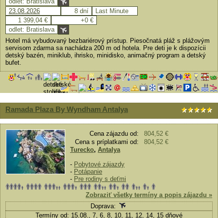
odlet: Bratislava
23.08.2026
8 dní
Last Minute
1 399,04 €
+0 €
odlet: Bratislava
Hotel má vybudovaný bezbariérový prístup. Piesočnatá pláž s plážovým
servisom zdarma sa nachádza 200 m od hotela. Pre deti je k dispozícii
detský bazén, miniklub, ihrisko, minidisko, animačný program a detský
bufet.
Ramada Plaza By Wyndham Antalya
Cena zájazdu od:
804,52 €
Cena s príplatkami od:
804,52 €
Turecko
,
Antalya
-
Pobytové zájazdy
-
Potápanie
-
Pre rodiny s deťmi
Zobraziť všetky termíny a popis zájazdu »
Doprava:
Termíny od: 15.08., 7, 6, 8, 10, 11, 12, 14, 15 dňové