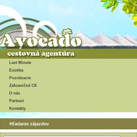
Last Minute
Exotika
Poznávacie
Zahraničné CK
O nás
Partneri
Kontakty
Hľadanie zájazdov