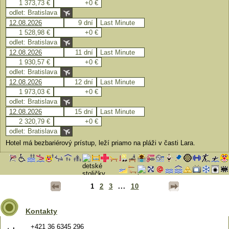
1 373,73 €
+0 €
odlet: Bratislava
12.08.2026
9 dní
Last Minute
1 528,98 €
+0 €
odlet: Bratislava
12.08.2026
11 dní
Last Minute
1 930,57 €
+0 €
odlet: Bratislava
12.08.2026
12 dní
Last Minute
1 973,03 €
+0 €
odlet: Bratislava
12.08.2026
15 dní
Last Minute
2 320,79 €
+0 €
odlet: Bratislava
Hotel má bezbariérový prístup, leží priamo na pláži v časti Lara.
1
2
3
...
10
Kontakty
+421 36 6345 296