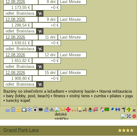
12.08.2026
8 dní
Last Minute
1 173,55 €
+0 €
odlet: Bratislava
12.08.2026
9 dní
Last Minute
1 298,54 €
+0 €
odlet: Bratislava
12.08.2026
11 dní
Last Minute
1 639,61 €
+0 €
odlet: Bratislava
12.08.2026
12 dní
Last Minute
1 651,82 €
+0 €
odlet: Bratislava
12.08.2026
15 dní
Last Minute
1 908,80 €
+0 €
odlet: Bratislava
Bazény so slnečníkmi a ležadlami • vnútorný bazén • hlavná reštaurácia
• bary (lobby, pool, beach) • fitness • stolný tenis • zumba • pilates • joga
• turecký kúpeľ.
Grand Park Lara