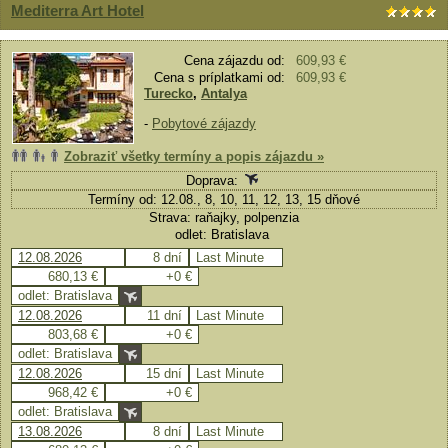
Mediterra Art Hotel
Cena zájazdu od:
609,93 €
Cena s príplatkami od:
609,93 €
Turecko
,
Antalya
-
Pobytové zájazdy
Zobraziť všetky termíny a popis zájazdu »
Doprava:
Termíny od: 12.08., 8, 10, 11, 12, 13, 15 dňové
Strava: raňajky, polpenzia
odlet: Bratislava
12.08.2026
8 dní
Last Minute
680,13 €
+0 €
odlet: Bratislava
12.08.2026
11 dní
Last Minute
803,68 €
+0 €
odlet: Bratislava
12.08.2026
15 dní
Last Minute
968,42 €
+0 €
odlet: Bratislava
13.08.2026
8 dní
Last Minute