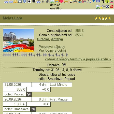
Melas Lara
Cena zájazdu od:
855 €
Cena s príplatkami od:
855 €
Turecko
,
Antalya
-
Pobytové zájazdy
-
Pre rodiny s deťmi
Zobraziť všetky termíny a popis zájazdu »
Doprava:
Termíny od: 31.08., 4, 8, 9 dňové
Strava: ultra all Inclusive
odlet: Bratislava, Poprad
31.08.2026
4 dni
Last Minute
855 €
+0 €
odlet: Poprad
26.09.2026
8 dní
First Minute
1 356 €
+0 €
odlet: Bratislava