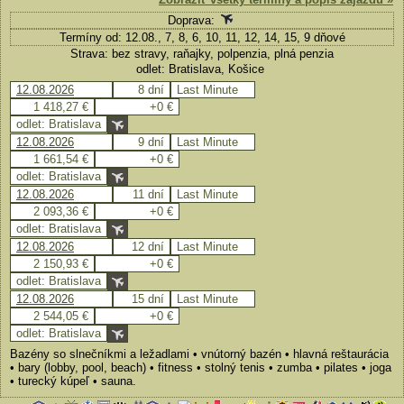
Doprava:
Termíny od: 12.08., 7, 8, 6, 10, 11, 12, 14, 15, 9 dňové
Strava: bez stravy, raňajky, polpenzia, plná penzia
odlet: Bratislava, Košice
12.08.2026
8 dní
Last Minute
1 418,27 €
+0 €
odlet: Bratislava
12.08.2026
9 dní
Last Minute
1 661,54 €
+0 €
odlet: Bratislava
12.08.2026
11 dní
Last Minute
2 093,36 €
+0 €
odlet: Bratislava
12.08.2026
12 dní
Last Minute
2 150,93 €
+0 €
odlet: Bratislava
12.08.2026
15 dní
Last Minute
2 544,05 €
+0 €
odlet: Bratislava
Bazény so slnečníkmi a ležadlami • vnútorný bazén • hlavná reštaurácia
• bary (lobby, pool, beach) • fitness • stolný tenis • zumba • pilates • joga
• turecký kúpeľ • sauna.