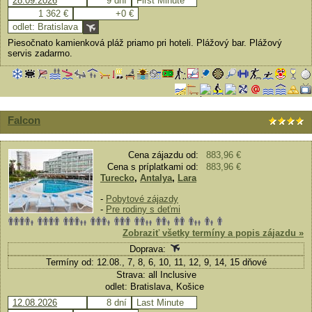
28.09.2026
9 dní
First Minute
1 362 €
+0 €
odlet: Bratislava
Piesočnato kamienková pláž priamo pri hoteli. Plážový bar. Plážový
servis zadarmo.
Falcon
Cena zájazdu od:
883,96 €
Cena s príplatkami od:
883,96 €
Turecko
,
Antalya
,
Lara
-
Pobytové zájazdy
-
Pre rodiny s deťmi
Zobraziť všetky termíny a popis zájazdu »
Doprava:
Termíny od: 12.08., 7, 8, 6, 10, 11, 12, 9, 14, 15 dňové
Strava: all Inclusive
odlet: Bratislava, Košice
12.08.2026
8 dní
Last Minute