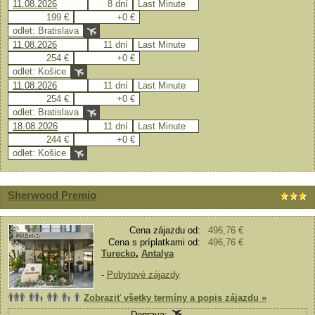
11.08.2026
8 dní
Last Minute
199 €
+0 €
odlet: Bratislava
11.08.2026
11 dní
Last Minute
254 €
+0 €
odlet: Košice
11.08.2026
11 dní
Last Minute
254 €
+0 €
odlet: Bratislava
18.08.2026
11 dní
Last Minute
244 €
+0 €
odlet: Košice
Sherwood Premio
Cena zájazdu od:
496,76 €
Cena s príplatkami od:
496,76 €
Turecko
,
Antalya
-
Pobytové zájazdy
Zobraziť všetky termíny a popis zájazdu »
Doprava: