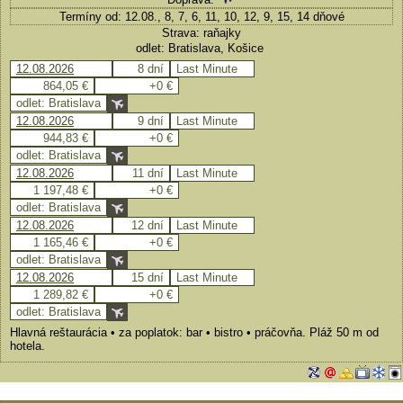
Termíny od: 12.08., 8, 7, 6, 11, 10, 12, 9, 15, 14 dňové
Strava: raňajky
odlet: Bratislava, Košice
12.08.2026
8 dní
Last Minute
864,05 €
+0 €
odlet: Bratislava
12.08.2026
9 dní
Last Minute
944,83 €
+0 €
odlet: Bratislava
12.08.2026
11 dní
Last Minute
1 197,48 €
+0 €
odlet: Bratislava
12.08.2026
12 dní
Last Minute
1 165,46 €
+0 €
odlet: Bratislava
12.08.2026
15 dní
Last Minute
1 289,82 €
+0 €
odlet: Bratislava
Hlavná reštaurácia • za poplatok: bar • bistro • práčovňa. Pláž 50 m od
hotela.