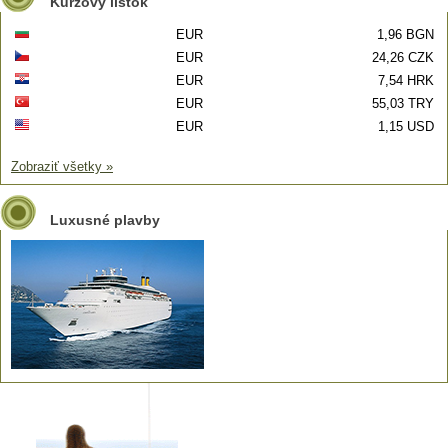
Kurzový lístok
EUR
1,96 BGN
EUR
24,26 CZK
EUR
7,54 HRK
EUR
55,03 TRY
EUR
1,15 USD
Zobraziť všetky »
Luxusné plavby