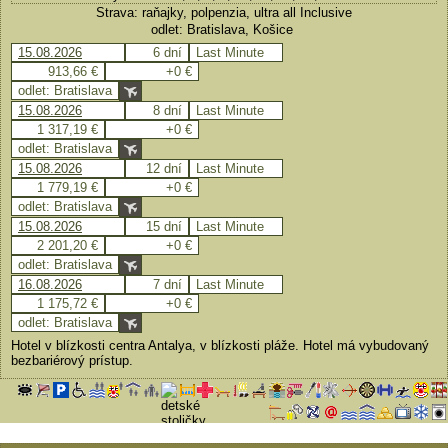
Strava: raňajky, polpenzia, ultra all Inclusive
odlet: Bratislava, Košice
15.08.2026
6 dní
Last Minute
913,66 €
+0 €
odlet: Bratislava
15.08.2026
8 dní
Last Minute
1 317,19 €
+0 €
odlet: Bratislava
15.08.2026
12 dní
Last Minute
1 779,19 €
+0 €
odlet: Bratislava
15.08.2026
15 dní
Last Minute
2 201,20 €
+0 €
odlet: Bratislava
16.08.2026
7 dní
Last Minute
1 175,72 €
+0 €
odlet: Bratislava
Hotel v blízkosti centra Antalya, v blízkosti pláže. Hotel má vybudovaný
bezbariérový prístup.