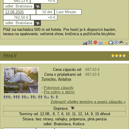
680,13 €
+0 €
odlet: Bratislava
13.08.2026
10 dní
Last Minute
762,50 €
+0 €
odlet: Bratislava
Pláž sa nachádza 500 m od hotela. Pre hostí je k dispozícii bazém,
terasa na opalovanie, večerná show, knižnica a požičovňa bicyklov.
Akra V
Cena zájazdu od:
697,63 €
Cena s príplatkami od:
697,63 €
Turecko
,
Antalya
-
Pobytové zájazdy
-
Pre rodiny s deťmi
Zobraziť všetky termíny a popis zájazdu »
Doprava:
Termíny od: 12.08., 8, 7, 6, 10, 11, 12, 14, 9, 15 dňové
Strava: bez stravy, raňajky, polpenzia, plná penzia
odlet: Bratislava, Košice