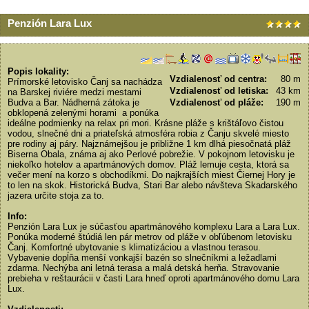
Penzión Lara Lux
Popis lokality:
Vzdialenosť od centra:
80 m
Prímorské letovisko Čanj sa nachádza
Vzdialenosť od letiska:
43 km
na Barskej riviére medzi mestami
Budva a Bar. Nádherná zátoka je
Vzdialenosť od pláže:
190 m
obklopená zelenými horami a ponúka
ideálne podmienky na relax pri mori. Krásne pláže s krištáľovo čistou
vodou, slnečné dni a priateľská atmosféra robia z Čanju skvelé miesto
pre rodiny aj páry. Najznámejšou je približne 1 km dlhá piesočnatá pláž
Biserna Obala, známa aj ako Perlové pobrežie. V pokojnom letovisku je
niekoľko hotelov a apartmánových domov. Pláž lemuje cesta, ktorá sa
večer mení na korzo s obchodíkmi. Do najkrajších miest Čiernej Hory je
to len na skok. Historická Budva, Stari Bar alebo návšteva Skadarského
jazera určite stoja za to.
Info:
Penzión Lara Lux je súčasťou apartmánového komplexu Lara a Lara Lux.
Ponúka moderné štúdiá len pár metrov od pláže v obľúbenom letovisku
Čanj. Komfortné ubytovanie s klimatizáciou a vlastnou terasou.
Vybavenie dopĺňa menší vonkajší bazén so slnečníkmi a ležadlami
zdarma. Nechýba ani letná terasa a malá detská herňa. Stravovanie
prebieha v reštaurácii v časti Lara hneď oproti apartmánového domu Lara
Lux.