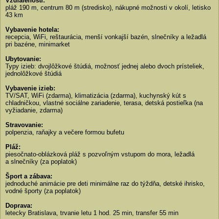
Vzdialenosti:
pláž 190 m, centrum 80 m (stredisko), nákupné možnosti v okolí, letisko
43 km
Vybavenie hotela:
recepcia, WiFi, reštaurácia, menší vonkajší bazén, slnečníky a ležadlá
pri bazéne, minimarket
Ubytovanie:
Typy izieb: dvojlôžkové štúdiá, možnosť jednej alebo dvoch prísteliek,
jednolôžkové štúdiá
Vybavenie izieb:
TV/SAT, WiFi (zdarma), klimatizácia (zdarma), kuchynský kút s
chladničkou, vlastné sociálne zariadenie, terasa, detská postieľka (na
vyžiadanie, zdarma)
Stravovanie:
polpenzia, raňajky a večere formou bufetu
Pláž:
piesočnato-oblázková pláž s pozvoľným vstupom do mora, ležadlá
a slnečníky (za poplatok)
Šport a zábava:
jednoduché animácie pre deti minimálne raz do týždňa, detské ihrisko,
vodné športy (za poplatok)
Doprava:
letecky Bratislava, trvanie letu 1 hod. 25 min, transfer 55 min