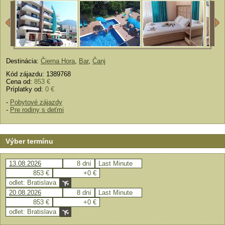
Destinácia:
Čierna Hora
,
Bar
,
Čanj
Kód zájazdu: 1389768
Cena od:
853 €
Príplatky od:
0 €
-
Pobytové zájazdy
-
Pre rodiny s deťmi
Výber termínu
13.08.2026
8 dní
Last Minute
853 €
+0 €
odlet: Bratislava
20.08.2026
8 dní
Last Minute
853 €
+0 €
odlet: Bratislava