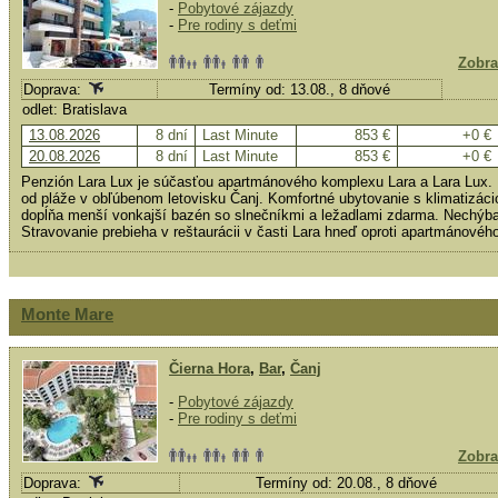
-
Pobytové zájazdy
-
Pre rodiny s deťmi
Zobra
Doprava:
Termíny od: 13.08., 8 dňové
odlet: Bratislava
13.08.2026
8 dní
Last Minute
853 €
+0 €
20.08.2026
8 dní
Last Minute
853 €
+0 €
Penzión Lara Lux je súčasťou apartmánového komplexu Lara a Lara Lux. 
od pláže v obľúbenom letovisku Čanj. Komfortné ubytovanie s klimatizáci
dopĺňa menší vonkajší bazén so slnečníkmi a ležadlami zdarma. Nechýba 
Stravovanie prebieha v reštaurácii v časti Lara hneď oproti apartmánové
Monte Mare
Čierna Hora
,
Bar
,
Čanj
-
Pobytové zájazdy
-
Pre rodiny s deťmi
Zobra
Doprava:
Termíny od: 20.08., 8 dňové