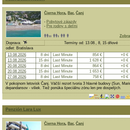
Čierna Hora
,
Bar
,
Čanj
-
Pobytové zájazdy
-
Pre rodiny s deťmi
Zobra
Doprava:
Termíny od: 13.08., 8, 15 dňové
odlet: Bratislava
13.08.2026
8 dní
Last Minute
854 €
+0 €
13.08.2026
15 dní
Last Minute
1 628 €
+0 €
20.08.2026
8 dní
Last Minute
864 €
+0 €
20.08.2026
15 dní
Last Minute
1 653 €
+0 €
27.08.2026
8 dní
Last Minute
758 €
+0 €
V pokojnom letovisk Čanj. Väčší rezort tvoria 3 hlavné budovy (Sun, Marin
depandansov - viliek. Tiež ponúka špeciálnu zónu len pre dospelých.
Penzión Lara Lux
Čierna Hora
,
Bar
,
Čanj