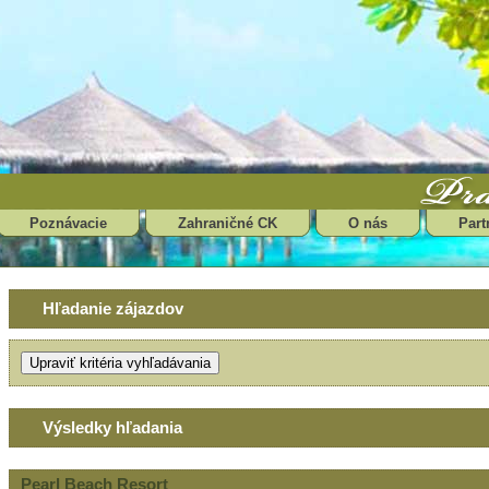
Poznávacie
Zahraničné CK
O nás
Part
Hľadanie zájazdov
Výsledky hľadania
Pearl Beach Resort