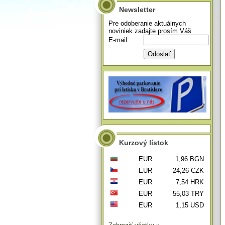
Newsletter
Pre odoberanie aktuálnych
noviniek zadajte prosím Váš
E-mail:
Kurzový lístok
EUR
1,96 BGN
EUR
24,26 CZK
EUR
7,54 HRK
EUR
55,03 TRY
EUR
1,15 USD