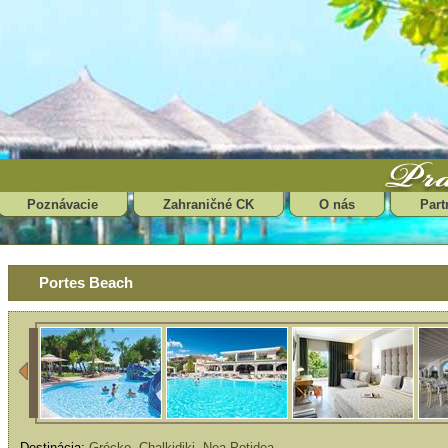
Poznávacie
Zahraničné CK
O nás
Part
Portes Beach
Destinácia:
Grécko
,
Chalkidiki
,
Nea Potidea