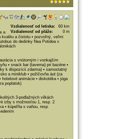
Vzdialenosť od letiska:
60 km
Vzdialenosť od pláže:
0 m
e a
kvalitu a čistotu • pozvoľný, veľmi
 autobus do dedinky Nea Potidea v
alonikách
taurácia s vnútorným i vonkajším
ňu • snack bar (taverna) pri bazéne •
šky k dispozícii zdarma) • samostatný
sko a miniklub • požičovňa áut (za
 • hotelové animácie • diskotéka • jóga
za poplatok)
kolitých 3-podlažných vilkách
vé izby s možnosťou 1, resp. 2
ička • kúpeľňa s vaňou, resp.
osedením