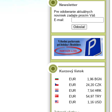
Newsletter
Pre odoberanie aktuálnych
noviniek zadajte prosím Váš
E-mail:
Kurzový lístok
EUR
1,96 BGN
EUR
24,20 CZK
EUR
7,54 HRK
EUR
54,97 TRY
EUR
1,16 USD