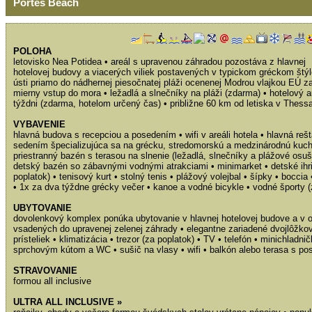
Portes Beach
POLOHA
letovisko Nea Potidea • areál s upravenou záhradou pozostáva z hlavnej
hotelovej budovy a viacerých viliek postavených v typickom gréckom štýl
ústi priamo do nádhernej piesočnatej pláži ocenenej Modrou vlajkou EÚ za 
mierny vstup do mora • ležadlá a slnečníky na pláži (zdarma) • hotelový
týždni (zdarma, hotelom určený čas) • približne 60 km od letiska v Thess
VYBAVENIE
hlavná budova s recepciou a posedením • wifi v areáli hotela • hlavná reš
sedením špecializujúca sa na grécku, stredomorskú a medzinárodnú kuchy
priestranný bazén s terasou na slnenie (ležadlá, slnečníky a plážové osu
detský bazén so zábavnými vodnými atrakciami • minimarket • detské ihri
poplatok) • tenisový kurt • stolný tenis • plážový volejbal • šípky • boccia
• 1x za dva týždne grécky večer • kanoe a vodné bicykle • vodné športy (
UBYTOVANIE
dovolenkový komplex ponúka ubytovanie v hlavnej hotelovej budove a v o
vsadených do upravenej zelenej záhrady • elegantne zariadené dvojlôžko
prísteliek • klimatizácia • trezor (za poplatok) • TV • telefón • minichladn
sprchovým kútom a WC • sušič na vlasy • wifi • balkón alebo terasa s p
STRAVOVANIE
formou all inclusive
ULTRA ALL INCLUSIVE »