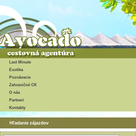
Last Minute
Exotika
Poznávacie
Zahraničné CK
O nás
Partneri
Kontakty
Hľadanie zájazdov