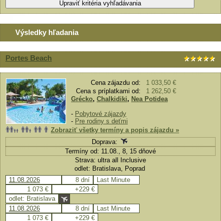
Výsledky hľadania
Portes Beach
Cena zájazdu od:
1 033,50 €
Cena s príplatkami od:
1 262,50 €
Grécko
,
Chalkidiki
,
Nea Potidea
-
Pobytové zájazdy
-
Pre rodiny s deťmi
Zobraziť všetky termíny a popis zájazdu »
Doprava:
Termíny od: 11.08., 8, 15 dňové
Strava: ultra all Inclusive
odlet: Bratislava, Poprad
11.08.2026
8 dní
Last Minute
1 073 €
+229 €
odlet: Bratislava
11.08.2026
8 dní
Last Minute
1 073 €
+229 €