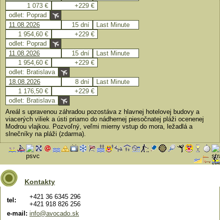
1 073 €
+229 €
odlet: Poprad
11.08.2026
15 dní
Last Minute
1 954,60 €
+229 €
odlet: Poprad
11.08.2026
15 dní
Last Minute
1 954,60 €
+229 €
odlet: Bratislava
18.08.2026
8 dní
Last Minute
1 176,50 €
+229 €
odlet: Bratislava
Areál s upravenou záhradou pozostáva z hlavnej hotelovej budovy a
viacerých viliek a ústi priamo do nádhernej piesočnatej pláži ocenenej
Modrou vlajkou. Pozvoľný, veľmi mierny vstup do mora, ležadlá a
slnečníky na pláži (zdarma).
Kontakty
+421 36 6345 296
tel:
+421 918 826 256
e-mail:
info@avocado.sk