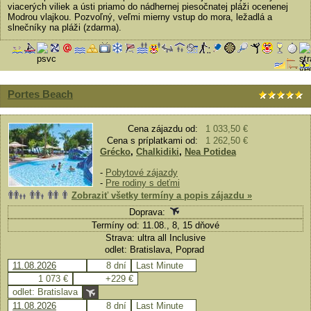
viacerých viliek a ústi priamo do nádhernej piesočnatej pláži ocenenej
Modrou vlajkou. Pozvoľný, veľmi mierny vstup do mora, ležadlá a
slnečníky na pláži (zdarma).
Portes Beach
Cena zájazdu od:
1 033,50 €
Cena s príplatkami od:
1 262,50 €
Grécko
,
Chalkidiki
,
Nea Potidea
-
Pobytové zájazdy
-
Pre rodiny s deťmi
Zobraziť všetky termíny a popis zájazdu »
Doprava:
Termíny od: 11.08., 8, 15 dňové
Strava: ultra all Inclusive
odlet: Bratislava, Poprad
11.08.2026
8 dní
Last Minute
1 073 €
+229 €
odlet: Bratislava
11.08.2026
8 dní
Last Minute