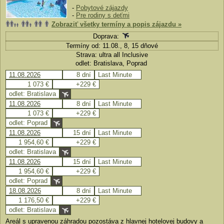
-
Pobytové zájazdy
-
Pre rodiny s deťmi
Zobraziť všetky termíny a popis zájazdu »
Doprava:
Termíny od: 11.08., 8, 15 dňové
Strava: ultra all Inclusive
odlet: Bratislava, Poprad
11.08.2026
8 dní
Last Minute
1 073 €
+229 €
odlet: Bratislava
11.08.2026
8 dní
Last Minute
1 073 €
+229 €
odlet: Poprad
11.08.2026
15 dní
Last Minute
1 954,60 €
+229 €
odlet: Bratislava
11.08.2026
15 dní
Last Minute
1 954,60 €
+229 €
odlet: Poprad
18.08.2026
8 dní
Last Minute
1 176,50 €
+229 €
odlet: Bratislava
Areál s upravenou záhradou pozostáva z hlavnej hotelovej budovy a