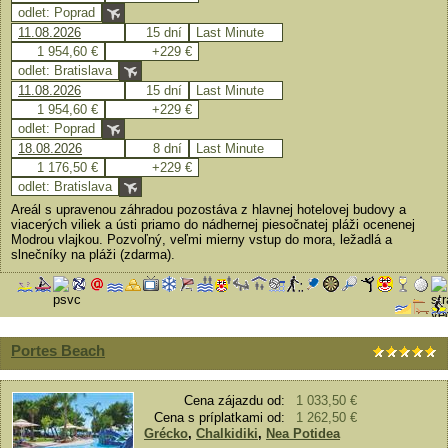
odlet: Poprad
11.08.2026
15 dní
Last Minute
1 954,60 €
+229 €
odlet: Bratislava
11.08.2026
15 dní
Last Minute
1 954,60 €
+229 €
odlet: Poprad
18.08.2026
8 dní
Last Minute
1 176,50 €
+229 €
odlet: Bratislava
Areál s upravenou záhradou pozostáva z hlavnej hotelovej budovy a
viacerých viliek a ústi priamo do nádhernej piesočnatej pláži ocenenej
Modrou vlajkou. Pozvoľný, veľmi mierny vstup do mora, ležadlá a
slnečníky na pláži (zdarma).
Portes Beach
Cena zájazdu od:
1 033,50 €
Cena s príplatkami od:
1 262,50 €
Grécko
,
Chalkidiki
,
Nea Potidea