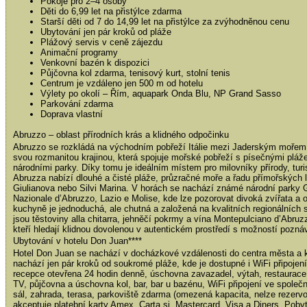
Pokoje pro 2–4 osoby
Děti do 6,99 let na přistýlce zdarma
Starší děti od 7 do 14,99 let na přistýlce za zvýhodněnou cenu
Ubytování jen pár kroků od pláže
Plážový servis v ceně zájezdu
Animační programy
Venkovní bazén k dispozici
Půjčovna kol zdarma, tenisový kurt, stolní tenis
Centrum je vzdáleno jen 500 m od hotelu
Výlety po okolí – Řím, aquapark Onda Blu, NP Grand Sasso
Parkování zdarma
Doprava vlastní
Abruzzo – oblast přírodních krás a klidného odpočinku
Abruzzo se rozkládá na východním pobřeží Itálie mezi Jaderským mořem 
svou rozmanitou krajinou, která spojuje mořské pobřeží s písečnými plá
národními parky. Díky tomu je ideálním místem pro milovníky přírody, tur
Abruzza nabízí dlouhé a čisté pláže, průzračné moře a řadu přímořských l
Giulianova nebo Silvi Marina. V horách se nachází známé národní parky 
Nazionale d’Abruzzo, Lazio e Molise, kde lze pozorovat divoká zvířata a 
kuchyně je jednoduchá, ale chutná a založená na kvalitních regionálních 
jsou těstoviny alla chitarra, jehněčí pokrmy a vína Montepulciano d’Abruzz
kteří hledají klidnou dovolenou v autentickém prostředí s možností poznáván
Ubytování v hotelu Don Juan****
Hotel Don Juan se nachází v docházkové vzdálenosti do centra města a 
nachází jen pár kroků od soukromé pláže, kde je dostupné i WiFi připojení
recepce otevřena 24 hodin denně, úschovna zavazadel, výtah, restaurace 
TV, půjčovna a úschovna kol, bar, bar u bazénu, WiFi připojení ve společ
sál, zahrada, terasa, parkoviště zdarma (omezená kapacita, nelze rezerv
akceptuje platební karty Amex, Carta si, Mastercard, Visa a Diners. Po