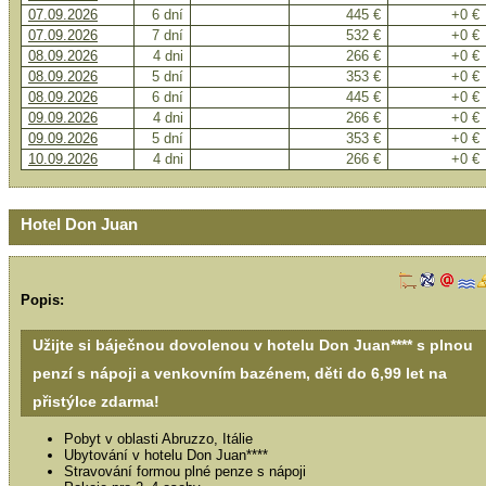
07.09.2026
6 dní
445 €
+0 €
07.09.2026
7 dní
532 €
+0 €
08.09.2026
4 dni
266 €
+0 €
08.09.2026
5 dní
353 €
+0 €
08.09.2026
6 dní
445 €
+0 €
09.09.2026
4 dni
266 €
+0 €
09.09.2026
5 dní
353 €
+0 €
10.09.2026
4 dni
266 €
+0 €
Hotel Don Juan
Popis:
Užijte si báječnou dovolenou v hotelu Don Juan**** s plnou
penzí s nápoji a venkovním bazénem, děti do 6,99 let na
přistýlce zdarma!
Pobyt v oblasti Abruzzo, Itálie
Ubytování v hotelu Don Juan****
Stravování formou plné penze s nápoji