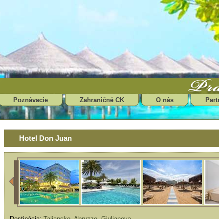
Poznávacie
Zahraničné CK
O nás
Part
Hotel Don Juan
Destinácia:
Taliansko
,
Abruzzo
,
Giulianova