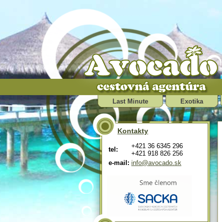
Last Minute
Exotika
Kontakty
+421 36 6345 296
tel:
+421 918 826 256
e-mail:
info@avocado.sk