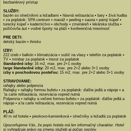
bezbariérový prístup
SLUŽBY:
bazén so slnečníkmi a ležadlami • hlavná reštaurácia • bary • živá hudba
• za poplatok: SPA centrum • masáž • peeling • sauna • parný kúpeľ •
turecký kúpeľ • kaderníctvo • obchody • zmenáreň • lekárska služba •
požičovňa áut • vodné športy na pláži • konferenčná miestnosť
PRE DETI:
detský bazén • ihrisko
IZBY:
222 izieb • balkón • klimatizácia • sušič na vlasy • telefón za poplatok •
TV • minibar za poplatok • trezor za poplatok
štandardné izby:
16 m2, max. pre 2+1 osoby
large štandardné izby:
20 m2, max. pre 2+2 alebo 3+1 osoby
izby s poschodovou posteľou:
15 m2, max. pre 2+2 alebo 3+1 osoby
STRAVOVANIE:
raňajky alebo polpenzia
Raňajky • raňajky formou bufetu • za poplatok: ďalšie jedlá a nápoje • a
´la carte reštaurácia, rezervácia vopred nutná
Polpenzia • raňajky a večere formou bufetu • za poplatok: ďalšie jedlá a
nápoje • a´la carte reštaurácia, rezervácia vopred nutná
PLÁŽ:
40 m od hotela • pieskovo-kamienková • slnečníky a ležadlá za poplatok
Upozorňujeme Vás, že popis hotela má len informačný charakter. Hotel
si vyhradzuje právo na zmenu služieb aj počas sezóny.