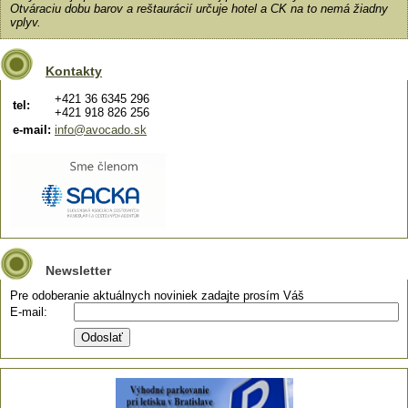
Otváraciu dobu barov a reštaurácií určuje hotel a CK na to nemá žiadny
vplyv.
Kontakty
+421 36 6345 296
tel:
+421 918 826 256
e-mail:
info@avocado.sk
Newsletter
Pre odoberanie aktuálnych noviniek zadajte prosím Váš
E-mail: