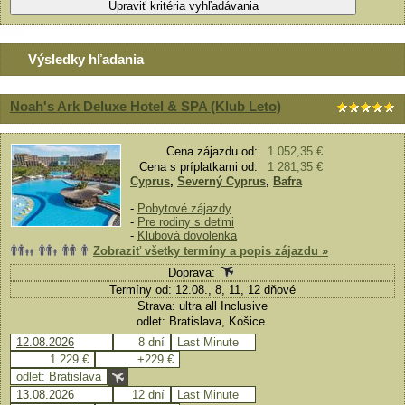
Výsledky hľadania
Noah's Ark Deluxe Hotel & SPA (Klub Leto)
Cena zájazdu od:
1 052,35 €
Cena s príplatkami od:
1 281,35 €
Cyprus
,
Severný Cyprus
,
Bafra
-
Pobytové zájazdy
-
Pre rodiny s deťmi
-
Klubová dovolenka
Zobraziť všetky termíny a popis zájazdu »
Doprava:
Termíny od: 12.08., 8, 11, 12 dňové
Strava: ultra all Inclusive
odlet: Bratislava, Košice
12.08.2026
8 dní
Last Minute
1 229 €
+229 €
odlet: Bratislava
13.08.2026
12 dní
Last Minute