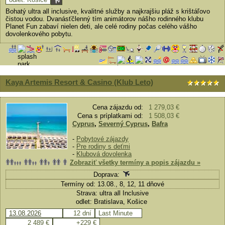
Bohatý ultra all inclusive, kvalitné služby a najkrajšiu pláž s krištáľovo
čistou vodou. Dvanásťčlenný tím animátorov nášho rodinného klubu
Planet Fun zabaví nielen deti, ale celé rodiny počas celého vášho
dovolenkového pobytu.
Kaya Artemis Resort & Casino (Klub Leto)
Cena zájazdu od:
1 279,03 €
Cena s príplatkami od:
1 508,03 €
Cyprus
,
Severný Cyprus
,
Bafra
-
Pobytové zájazdy
-
Pre rodiny s deťmi
-
Klubová dovolenka
Zobraziť všetky termíny a popis zájazdu »
Doprava:
Termíny od: 13.08., 8, 12, 11 dňové
Strava: ultra all Inclusive
odlet: Bratislava, Košice
13.08.2026
12 dní
Last Minute
2 489 €
+229 €