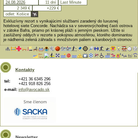
24.08.2026
11 dní
Last Minute
2 349 €
+229 €
odlet: Košice
Exkluzívny rezort s vynikajúcimi službami zaradený do luxusnej
hotelovej siete Concorde. Nachádza sa v severovýchodnej časti ostrova
v zátoke Bafra, priamo pri krásnej pláži s jemným pieskom. Užite si
zaslúžený oddych v rezorte s pokojnou atmosférou, ktorého dominantou
je nádherná zelená záhrada s množstvom paliem a karobových stromov.
Kontakty
+421 36 6345 296
tel:
+421 918 826 256
e-mail:
info@avocado.sk
Newsletter