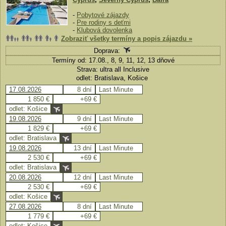
-
Pobytové zájazdy
-
Pre rodiny s deťmi
-
Klubová dovolenka
Zobraziť všetky termíny a popis zájazdu »
Doprava:
Termíny od: 17.08., 8, 9, 11, 12, 13 dňové
Strava: ultra all Inclusive
odlet: Bratislava, Košice
17.08.2026
8 dní
Last Minute
1 850 €
+69 €
odlet: Košice
19.08.2026
9 dní
Last Minute
1 829 €
+69 €
odlet: Bratislava
19.08.2026
13 dní
Last Minute
2 530 €
+69 €
odlet: Bratislava
20.08.2026
12 dní
Last Minute
2 530 €
+69 €
odlet: Košice
27.08.2026
8 dní
Last Minute
1 779 €
+69 €
odlet: Košice