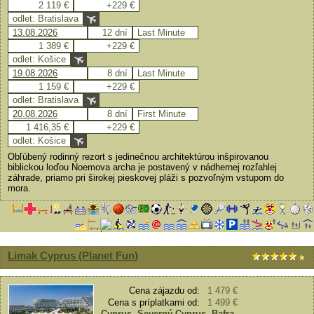
2 119 €
+229 €
odlet: Bratislava
13.08.2026
12 dní
Last Minute
1 389 €
+229 €
odlet: Košice
19.08.2026
8 dní
Last Minute
1 159 €
+229 €
odlet: Bratislava
20.08.2026
8 dní
First Minute
1 416,35 €
+229 €
odlet: Košice
Obľúbený rodinný rezort s jedinečnou architektúrou inšpirovanou
biblickou loďou Noemova archa je postavený v nádhernej rozľahlej
záhrade, priamo pri širokej pieskovej pláži s pozvoľným vstupom do
mora.
Limak Cyprus (Planet Fun)
Cena zájazdu od:
1 479 €
Cena s príplatkami od:
1 499 €
Cyprus
,
Severný Cyprus
,
Bafra