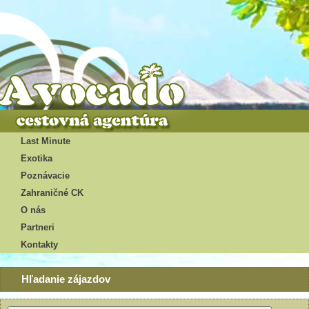
Last Minute
Exotika
Poznávacie
Zahraničné CK
O nás
Partneri
Kontakty
Hľadanie zájazdov