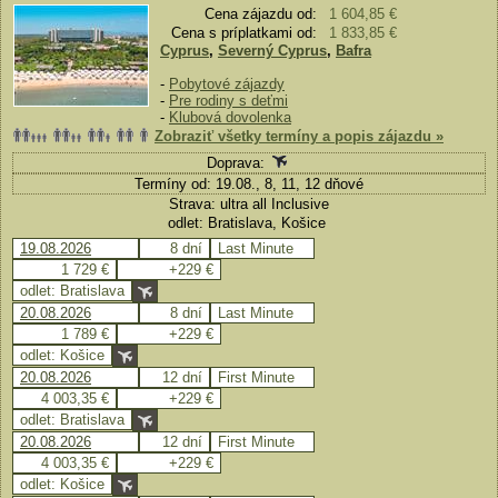
Cena zájazdu od:
1 604,85 €
Cena s príplatkami od:
1 833,85 €
Cyprus
,
Severný Cyprus
,
Bafra
-
Pobytové zájazdy
-
Pre rodiny s deťmi
-
Klubová dovolenka
Zobraziť všetky termíny a popis zájazdu »
Doprava:
Termíny od: 19.08., 8, 11, 12 dňové
Strava: ultra all Inclusive
odlet: Bratislava, Košice
19.08.2026
8 dní
Last Minute
1 729 €
+229 €
odlet: Bratislava
20.08.2026
8 dní
Last Minute
1 789 €
+229 €
odlet: Košice
20.08.2026
12 dní
First Minute
4 003,35 €
+229 €
odlet: Bratislava
20.08.2026
12 dní
First Minute
4 003,35 €
+229 €
odlet: Košice