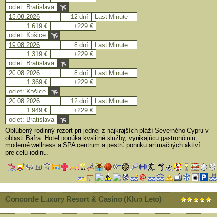
odlet: Bratislava
13.08.2026
12 dní
Last Minute
1 619 €
+229 €
odlet: Košice
19.08.2026
8 dní
Last Minute
1 319 €
+229 €
odlet: Bratislava
20.08.2026
8 dní
Last Minute
1 369 €
+229 €
odlet: Košice
20.08.2026
12 dní
Last Minute
1 949 €
+229 €
odlet: Bratislava
Obľúbený rodinný rezort pri jednej z najkrajších pláží Severného Cypru v
oblasti Bafra. Hotel ponúka kvalitné služby, vynikajúcu gastronómiu,
moderné wellness a SPA centrum a pestrú ponuku animačných aktivít
pre celú rodinu.
Concorde Luxury Resort & Casino (Klub Leto)