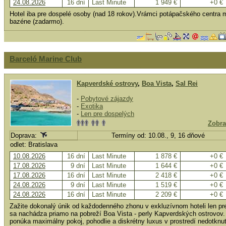
24.08.2026
16 dní
Last Minute
1 949 €
+0 €
Hotel iba pre dospelé osoby (nad 18 rokov).Vrámci potápačského centra ma
bazéne (zadarmo).
Barceló Marine Club
Kapverdské ostrovy
,
Boa Vista
,
Sal Rei
-
Pobytové zájazdy
-
Exotika
-
Len pre dospelých
Zobra
Doprava:
Termíny od: 10.08., 9, 16 dňové
odlet: Bratislava
10.08.2026
16 dní
Last Minute
1 878 €
+0 €
17.08.2026
9 dní
Last Minute
1 644 €
+0 €
17.08.2026
16 dní
Last Minute
2 418 €
+0 €
24.08.2026
9 dní
Last Minute
1 519 €
+0 €
24.08.2026
16 dní
Last Minute
2 209 €
+0 €
Zažite dokonalý únik od každodenného zhonu v exkluzívnom hoteli len pr
sa nachádza priamo na pobreží Boa Vista - perly Kapverdských ostrovov. 
ponúka maximálny pokoj, pohodlie a diskrétny luxus v prostredí nedotknut