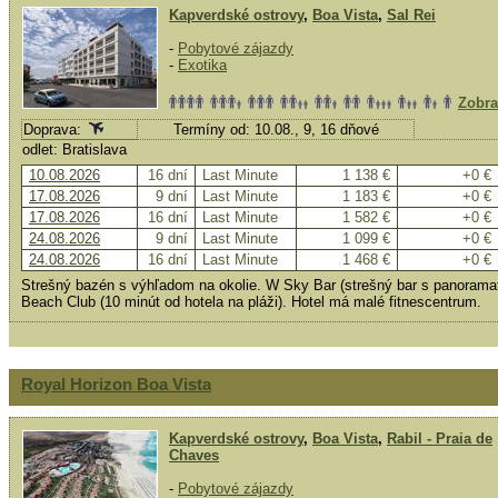
Kapverdské ostrovy
,
Boa Vista
,
Sal Rei
-
Pobytové zájazdy
-
Exotika
Zobra
Doprava:
Termíny od: 10.08., 9, 16 dňové
odlet: Bratislava
10.08.2026
16 dní
Last Minute
1 138 €
+0 €
17.08.2026
9 dní
Last Minute
1 183 €
+0 €
17.08.2026
16 dní
Last Minute
1 582 €
+0 €
24.08.2026
9 dní
Last Minute
1 099 €
+0 €
24.08.2026
16 dní
Last Minute
1 468 €
+0 €
Strešný bazén s výhľadom na okolie. W Sky Bar (strešný bar s panorama
Beach Club (10 minút od hotela na pláži). Hotel má malé fitnescentrum.
Royal Horizon Boa Vista
Kapverdské ostrovy
,
Boa Vista
,
Rabil - Praia de
Chaves
-
Pobytové zájazdy