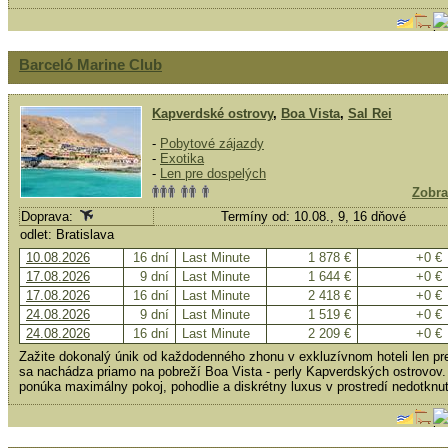
Barceló Marine Club
Kapverdské ostrovy
,
Boa Vista
,
Sal Rei
-
Pobytové zájazdy
-
Exotika
-
Len pre dospelých
Zobra
Doprava:
Termíny od: 10.08., 9, 16 dňové
odlet: Bratislava
10.08.2026
16 dní
Last Minute
1 878 €
+0 €
17.08.2026
9 dní
Last Minute
1 644 €
+0 €
17.08.2026
16 dní
Last Minute
2 418 €
+0 €
24.08.2026
9 dní
Last Minute
1 519 €
+0 €
24.08.2026
16 dní
Last Minute
2 209 €
+0 €
Zažite dokonalý únik od každodenného zhonu v exkluzívnom hoteli len pr
sa nachádza priamo na pobreží Boa Vista - perly Kapverdských ostrovov. 
ponúka maximálny pokoj, pohodlie a diskrétny luxus v prostredí nedotknut