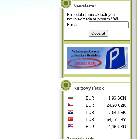
Newsletter
Pre odoberanie aktuálnych
noviniek zadajte prosím Váš
E-mail:
Kurzový lístok
EUR
1,96 BGN
EUR
24,20 CZK
EUR
7,54 HRK
EUR
54,97 TRY
EUR
1,16 USD