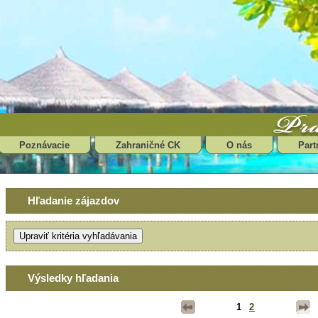
Poznávacie
Zahraničné CK
O nás
Part
Hľadanie zájazdov
Výsledky hľadania
1
2