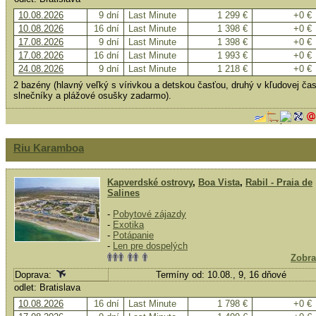
10.08.2026
9 dní
Last Minute
1 299 €
+0 €
10.08.2026
16 dní
Last Minute
1 398 €
+0 €
17.08.2026
9 dní
Last Minute
1 398 €
+0 €
17.08.2026
16 dní
Last Minute
1 993 €
+0 €
24.08.2026
9 dní
Last Minute
1 218 €
+0 €
2 bazény (hlavný veľký s vírivkou a detskou časťou, druhý v kľudovej čast
slnečníky a plážové osušky zadarmo).
Riu Karamboa
Kapverdské ostrovy
,
Boa Vista
,
Rabil - Praia de
Salines
-
Pobytové zájazdy
-
Exotika
-
Potápanie
-
Len pre dospelých
Zobra
Doprava:
Termíny od: 10.08., 9, 16 dňové
odlet: Bratislava
10.08.2026
16 dní
Last Minute
1 798 €
+0 €