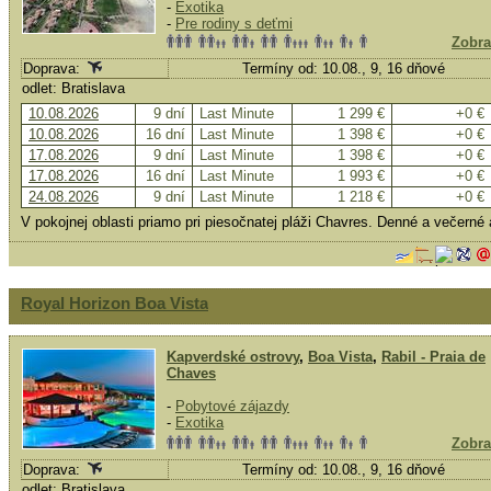
-
Exotika
-
Pre rodiny s deťmi
Zobra
Doprava:
Termíny od: 10.08., 9, 16 dňové
odlet: Bratislava
10.08.2026
9 dní
Last Minute
1 299 €
+0 €
10.08.2026
16 dní
Last Minute
1 398 €
+0 €
17.08.2026
9 dní
Last Minute
1 398 €
+0 €
17.08.2026
16 dní
Last Minute
1 993 €
+0 €
24.08.2026
9 dní
Last Minute
1 218 €
+0 €
V pokojnej oblasti priamo pri piesočnatej pláži Chavres. Denné a večern
Royal Horizon Boa Vista
Kapverdské ostrovy
,
Boa Vista
,
Rabil - Praia de
Chaves
-
Pobytové zájazdy
-
Exotika
Zobra
Doprava:
Termíny od: 10.08., 9, 16 dňové
odlet: Bratislava