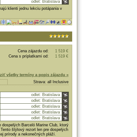
odlet: Bratislava
jú klienti jednu lekciu potápania v
Cena zájazdu od:
1 519 €
Cena s príplatkami od:
1 519 €
ziť všetky termíny a popis zájazdu »
Strava: all Inclusive
odlet: Bratislava
odlet: Bratislava
odlet: Bratislava
odlet: Bratislava
odlet: Bratislava
e dospelých
Barceló Marine Club, ktorý
Tento štýlový rezort len pre dospelých
ej prírody a nekonečných pláží.