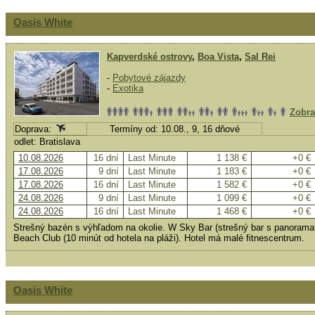
Oasis White
Kapverdské ostrovy
,
Boa Vista
,
Sal Rei
-
Pobytové zájazdy
-
Exotika
Zobra
Doprava:
Termíny od: 10.08., 9, 16 dňové
odlet: Bratislava
10.08.2026
16 dní
Last Minute
1 138 €
+0 €
17.08.2026
9 dní
Last Minute
1 183 €
+0 €
17.08.2026
16 dní
Last Minute
1 582 €
+0 €
24.08.2026
9 dní
Last Minute
1 099 €
+0 €
24.08.2026
16 dní
Last Minute
1 468 €
+0 €
Strešný bazén s výhľadom na okolie. W Sky Bar (strešný bar s panorama
Beach Club (10 minút od hotela na pláži). Hotel má malé fitnescentrum.
Oasis White