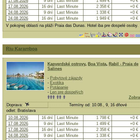
17.08.2026
9 dní
Last Minute
1 499 €
+0 €
17.08.2026
16 dní
Last Minute
2 358 €
+0 €
24.08.2026
9 dní
Last Minute
1 338 €
+0 €
24.08.2026
16 dní
Last Minute
1 949 €
+0 €
V pokojnej oblasti na pláži Praia das Dunas. Hotel iba pre dospelé osoby.
Riu Karamboa
Kapverdské ostrovy
,
Boa Vista
,
Rabil - Praia de
Salines
-
Pobytové zájazdy
-
Exotika
-
Potápanie
-
Len pre dospelých
Zobra
Doprava:
Termíny od: 10.08., 9, 16 dňové
odlet: Bratislava
10.08.2026
16 dní
Last Minute
1 798 €
+0 €
17.08.2026
9 dní
Last Minute
1 499 €
+0 €
17.08.2026
16 dní
Last Minute
2 358 €
+0 €
24.08.2026
9 dní
Last Minute
1 338 €
+0 €