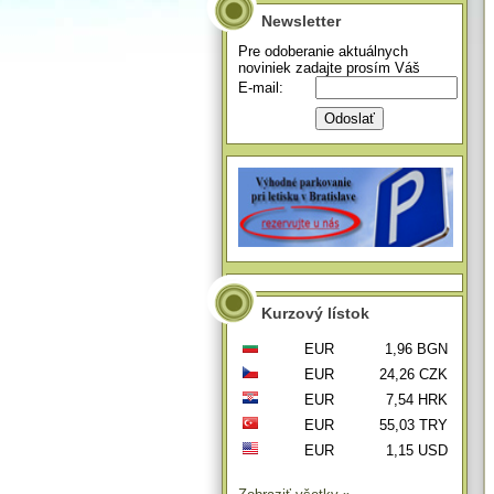
Newsletter
Pre odoberanie aktuálnych
noviniek zadajte prosím Váš
E-mail:
Kurzový lístok
EUR
1,96 BGN
EUR
24,26 CZK
EUR
7,54 HRK
EUR
55,03 TRY
EUR
1,15 USD