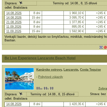
Doprava:
Termíny od: 14.08., 8, 15 dňové
odlet: Bratislava
14.08.2026
8 dní
1 960,10 €
+245 €
14.08.2026
15 dní
3 095,70 €
+245 €
21.08.2026
8 dní
1 377,85 €
+245 €
11.09.2026
8 dní
895,05 €
+245 €
11.09.2026
15 dní
1 592,90 €
+245 €
Vonkajší bazén, detský bazén so šmykľavkou, miniklub, medzinárodný ho
Bastian.
Be Live Experience Lanzarote Beach Hotel
Kanárske ostrovy
,
Lanzarote
,
Costa Tequise
-
Pobytové zájazdy
Zobra
Strava: bez 
Doprava:
Termíny od: 14.08., 8, 15 dňové
odlet: Bratislava
14.08.2026
8 dní
1 420,35 €
+245 €