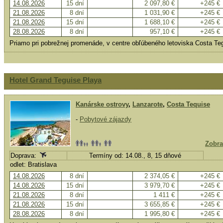
14.08.2026
15 dní
2 097,80 €
+245 €
21.08.2026
8 dní
1 031,90 €
+245 €
21.08.2026
15 dní
1 688,10 €
+245 €
28.08.2026
8 dní
957,10 €
+245 €
Priamo pri pobrežnej promenáde, v centre obľúbeného letoviska Costa Te
Hotel Grand Teguise Playa
Kanárske ostrovy
,
Lanzarote
,
Costa Tequise
-
Pobytové zájazdy
Zobra
Doprava:
Termíny od: 14.08., 8, 15 dňové
odlet: Bratislava
14.08.2026
8 dní
2 374,05 €
+245 €
14.08.2026
15 dní
3 979,70 €
+245 €
21.08.2026
8 dní
1 411 €
+245 €
21.08.2026
15 dní
3 655,85 €
+245 €
28.08.2026
8 dní
1 995,80 €
+245 €