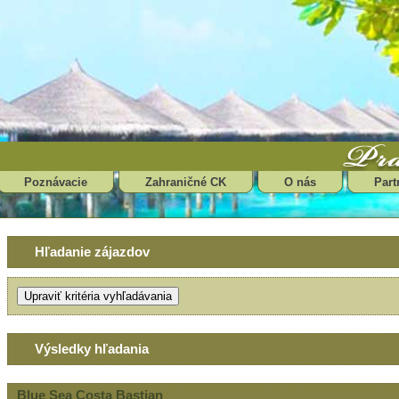
Poznávacie
Zahraničné CK
O nás
Part
Hľadanie zájazdov
Výsledky hľadania
Blue Sea Costa Bastian