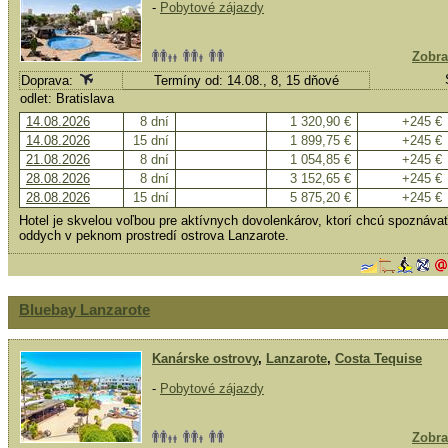
-
Pobytové zájazdy
Zobra
Doprava:
Termíny od: 14.08., 8, 15 dňové
odlet: Bratislava
14.08.2026
8 dní
1 320,90 €
+245 €
14.08.2026
15 dní
1 899,75 €
+245 €
21.08.2026
8 dní
1 054,85 €
+245 €
28.08.2026
8 dní
3 152,65 €
+245 €
28.08.2026
15 dní
5 875,20 €
+245 €
Hotel je skvelou voľbou pre aktívnych dovolenkárov, ktorí chcú spoznávať ok
oddych v peknom prostredí ostrova Lanzarote.
Bluebay Lanzarote
Kanárske ostrovy
,
Lanzarote
,
Costa Tequise
-
Pobytové zájazdy
Zobra