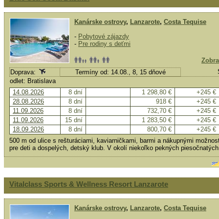
Kanárske ostrovy
,
Lanzarote
,
Costa Tequise
-
Pobytové zájazdy
-
Pre rodiny s deťmi
Zobra
Doprava:
Termíny od: 14.08., 8, 15 dňové
odlet: Bratislava
14.08.2026
8 dní
1 298,80 €
+245 €
28.08.2026
8 dní
918 €
+245 €
11.09.2026
8 dní
732,70 €
+245 €
11.09.2026
15 dní
1 283,50 €
+245 €
18.09.2026
8 dní
800,70 €
+245 €
500 m od ulice s rešturáciami, kaviarničkami, barmi a nákupnými možno
pre deti a dospelých, detský klub. V okolí niekoľko pekných piesočnatých 
Vitalclass Sports & Wellness Resort Lanzarote
Kanárske ostrovy
,
Lanzarote
,
Costa Tequise