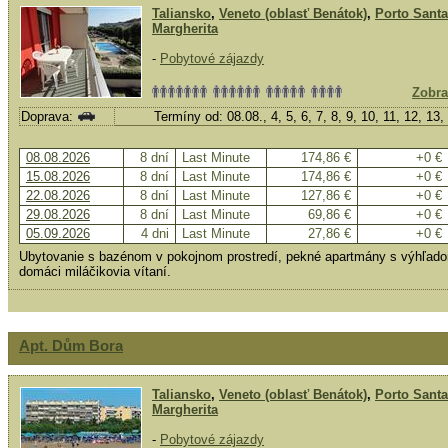
Taliansko
,
Veneto (oblasť Benátok)
,
Porto Santa
Margherita
-
Pobytové zájazdy
Zobra
Doprava:
Termíny od: 08.08., 4, 5, 6, 7, 8, 9, 10, 11, 12, 13
08.08.2026
8 dní
Last Minute
174,86 €
+0 €
15.08.2026
8 dní
Last Minute
174,86 €
+0 €
22.08.2026
8 dní
Last Minute
127,86 €
+0 €
29.08.2026
8 dní
Last Minute
69,86 €
+0 €
05.09.2026
4 dni
Last Minute
27,86 €
+0 €
Ubytovanie s bazénom v pokojnom prostredí, pekné apartmány s výhľad
domáci miláčikovia vítaní.
Apt. Dům Bora
Taliansko
,
Veneto (oblasť Benátok)
,
Porto Santa
Margherita
-
Pobytové zájazdy