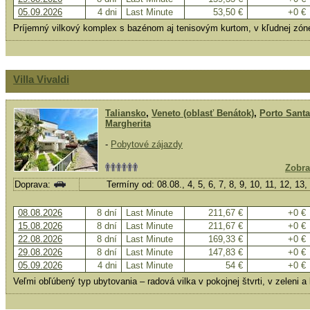
05.09.2026
4 dni
Last Minute
53,50 €
+0 €
Príjemný vilkový komplex s bazénom aj tenisovým kurtom, v kľudnej zón
Villa Vivaldi
Taliansko
,
Veneto (oblasť Benátok)
,
Porto Santa
Margherita
-
Pobytové zájazdy
Zobra
Doprava:
Termíny od: 08.08., 4, 5, 6, 7, 8, 9, 10, 11, 12, 13
08.08.2026
8 dní
Last Minute
211,67 €
+0 €
15.08.2026
8 dní
Last Minute
211,67 €
+0 €
22.08.2026
8 dní
Last Minute
169,33 €
+0 €
29.08.2026
8 dní
Last Minute
147,83 €
+0 €
05.09.2026
4 dni
Last Minute
54 €
+0 €
Veľmi obľúbený typ ubytovania – radová vilka v pokojnej štvrti, v zeleni a