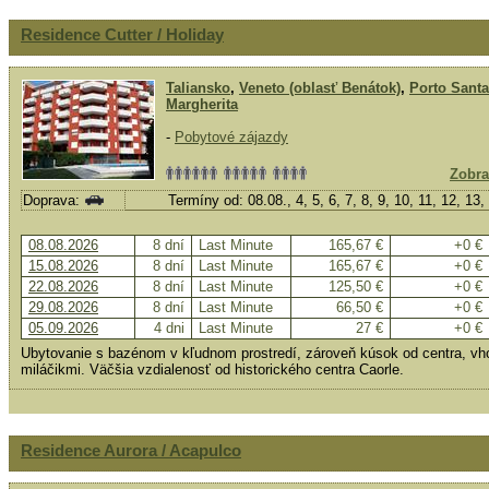
Residence Cutter / Holiday
Taliansko
,
Veneto (oblasť Benátok)
,
Porto Santa
Margherita
-
Pobytové zájazdy
Zobra
Doprava:
Termíny od: 08.08., 4, 5, 6, 7, 8, 9, 10, 11, 12, 13
08.08.2026
8 dní
Last Minute
165,67 €
+0 €
15.08.2026
8 dní
Last Minute
165,67 €
+0 €
22.08.2026
8 dní
Last Minute
125,50 €
+0 €
29.08.2026
8 dní
Last Minute
66,50 €
+0 €
05.09.2026
4 dni
Last Minute
27 €
+0 €
Ubytovanie s bazénom v kľudnom prostredí, zároveň kúsok od centra, vh
miláčikmi. Väčšia vzdialenosť od historického centra Caorle.
Residence Aurora / Acapulco