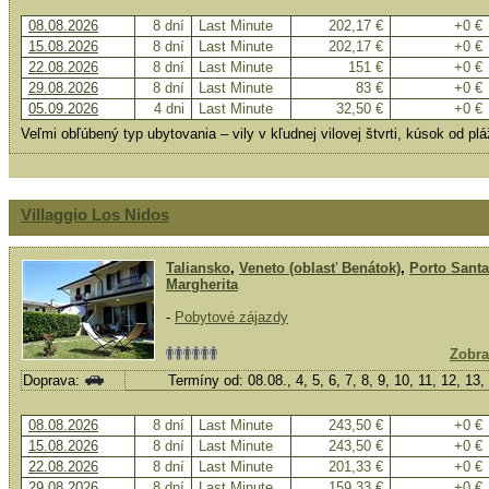
08.08.2026
8 dní
Last Minute
202,17 €
+0 €
15.08.2026
8 dní
Last Minute
202,17 €
+0 €
22.08.2026
8 dní
Last Minute
151 €
+0 €
29.08.2026
8 dní
Last Minute
83 €
+0 €
05.09.2026
4 dni
Last Minute
32,50 €
+0 €
Veľmi obľúbený typ ubytovania – vily v kľudnej vilovej štvrti, kúsok od p
Villaggio Los Nidos
Taliansko
,
Veneto (oblasť Benátok)
,
Porto Santa
Margherita
-
Pobytové zájazdy
Zobra
Doprava:
Termíny od: 08.08., 4, 5, 6, 7, 8, 9, 10, 11, 12, 13
08.08.2026
8 dní
Last Minute
243,50 €
+0 €
15.08.2026
8 dní
Last Minute
243,50 €
+0 €
22.08.2026
8 dní
Last Minute
201,33 €
+0 €
29.08.2026
8 dní
Last Minute
159,33 €
+0 €