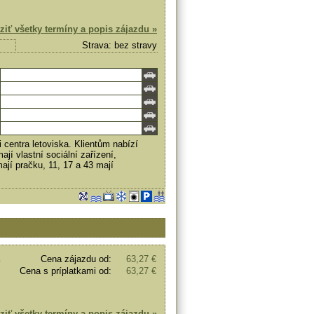
ziť všetky termíny a popis zájazdu »
Strava: bez stravy
centra letoviska. Klientům nabízí
í vlastní sociální zařízení,
ají pračku, 11, 17 a 43 mají
Cena zájazdu od:
63,27 €
Cena s príplatkami od:
63,27 €
ziť všetky termíny a popis zájazdu »