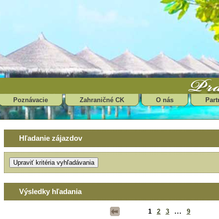
Poznávacie
Zahraničné CK
O nás
Part
Hľadanie zájazdov
Výsledky hľadania
1
2
3
...
9