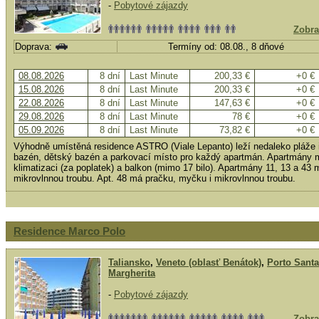
-
Pobytové zájazdy
Zobra
Doprava:
Termíny od: 08.08., 8 dňové
08.08.2026
8 dní
Last Minute
200,33 €
+0 €
15.08.2026
8 dní
Last Minute
200,33 €
+0 €
22.08.2026
8 dní
Last Minute
147,63 €
+0 €
29.08.2026
8 dní
Last Minute
78 €
+0 €
05.09.2026
8 dní
Last Minute
73,82 €
+0 €
Výhodně umístěná residence ASTRO (Viale Lepanto) leží nedaleko pláže i 
bazén, dětský bazén a parkovací místo pro každý apartmán. Apartmány maj
klimatizaci (za poplatek) a balkon (mimo 17 bilo). Apartmány 11, 13 a 43 m
mikrovlnnou troubu. Apt. 48 má pračku, myčku i mikrovlnnou troubu.
Residence Marco Polo
Taliansko
,
Veneto (oblasť Benátok)
,
Porto Santa
Margherita
-
Pobytové zájazdy
Zobra