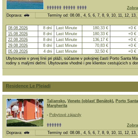
Zobra
Doprava:
Termíny od: 08.08., 4, 5, 6, 7, 8, 9, 10, 11, 12, 13
08.08.2026
8 dní
Last Minute
180,33 €
+0 €
15.08.2026
8 dní
Last Minute
180,33 €
+0 €
22.08.2026
8 dní
Last Minute
136,17 €
+0 €
29.08.2026
8 dní
Last Minute
70,83 €
+0 €
05.09.2026
4 dni
Last Minute
32,50 €
+0 €
Ubytovanie v prvej línii pri pláži, súčasne v pokojnej časti Porto Santa Ma
rodiny s malými deťmi. Ubytovanie vhodné i pre klientov cestujúcich s do
Residence Le Pleiadi
Taliansko
,
Veneto (oblasť Benátok)
,
Porto Santa
Margherita
-
Pobytové zájazdy
Zobra
Doprava:
Termíny od: 08.08., 4, 5, 6, 7, 8, 9, 10, 11, 12, 13