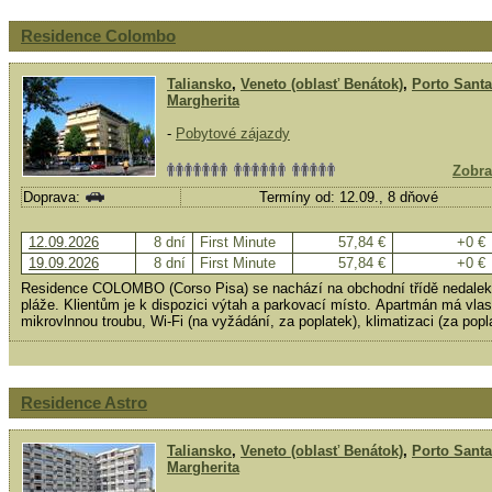
Residence Colombo
Taliansko
,
Veneto (oblasť Benátok)
,
Porto Santa
Margherita
-
Pobytové zájazdy
Zobra
Doprava:
Termíny od: 12.09., 8 dňové
12.09.2026
8 dní
First Minute
57,84 €
+0 €
19.09.2026
8 dní
First Minute
57,84 €
+0 €
Residence COLOMBO (Corso Pisa) se nachází na obchodní třídě nedaleko
pláže. Klientům je k dispozici výtah a parkovací místo. Apartmán má vlast
mikrovlnnou troubu, Wi-Fi (na vyžádání, za poplatek), klimatizaci (za popl
Residence Astro
Taliansko
,
Veneto (oblasť Benátok)
,
Porto Santa
Margherita