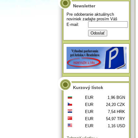
Newsletter
Pre odoberanie aktuálnych
noviniek zadajte prosím Váš
E-mail:
Kurzový lístok
EUR
1,96 BGN
EUR
24,20 CZK
EUR
7,54 HRK
EUR
54,97 TRY
EUR
1,16 USD