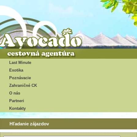
Last Minute
Exotika
Poznávacie
Zahraničné CK
O nás
Partneri
Kontakty
Hľadanie zájazdov