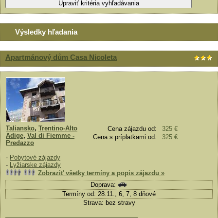
Výsledky hľadania
Apartmánový dům Casa Nicoleta
Taliansko
,
Trentino-Alto
Cena zájazdu od:
325 €
Adige
,
Val di Fiemme -
Cena s príplatkami od:
325 €
Predazzo
-
Pobytové zájazdy
-
Lyžiarske zájazdy
Zobraziť všetky termíny a popis zájazdu »
Doprava:
Termíny od: 28.11., 6, 7, 8 dňové
Strava: bez stravy