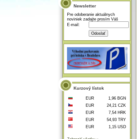
Newsletter
Pre odoberanie aktuálnych
noviniek zadajte prosím Váš
E-mail:
Kurzový lístok
EUR
1,96 BGN
EUR
24,21 CZK
EUR
7,54 HRK
EUR
54,93 TRY
EUR
1,15 USD