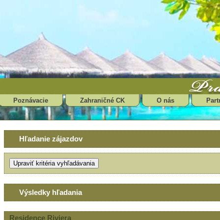
Poznávacie
Zahraničné CK
O nás
Part
Hľadanie zájazdov
Výsledky hľadania
Residence Riviera