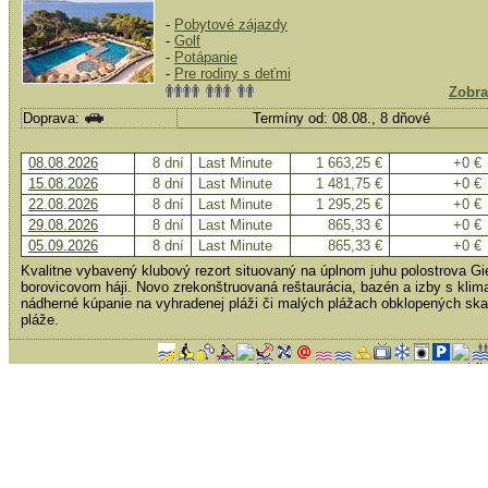
-
Pobytové zájazdy
-
Golf
-
Potápanie
-
Pre rodiny s deťmi
Zobra
Doprava:
Termíny od: 08.08., 8 dňové
08.08.2026
8 dní
Last Minute
1 663,25 €
+0 €
15.08.2026
8 dní
Last Minute
1 481,75 €
+0 €
22.08.2026
8 dní
Last Minute
1 295,25 €
+0 €
29.08.2026
8 dní
Last Minute
865,33 €
+0 €
05.09.2026
8 dní
Last Minute
865,33 €
+0 €
Kvalitne vybavený klubový rezort situovaný na úplnom juhu polostrova G
borovicovom háji. Novo zrekonštruovaná reštaurácia, bazén a izby s kli
nádherné kúpanie na vyhradenej pláži či malých plážach obklopených skala
pláže.