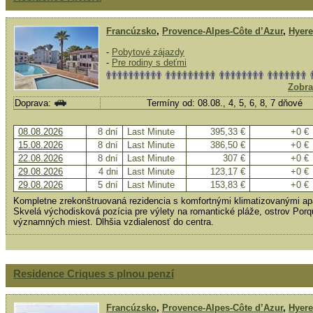
Francúzsko
,
Provence-Alpes-Côte d’Azur
,
Hyere
-
Pobytové zájazdy
-
Pre rodiny s deťmi
Zobra
Doprava:
Termíny od: 08.08., 4, 5, 6, 8, 7 dňové
08.08.2026
8 dní
Last Minute
395,33 €
+0 €
15.08.2026
8 dní
Last Minute
386,50 €
+0 €
22.08.2026
8 dní
Last Minute
307 €
+0 €
29.08.2026
4 dni
Last Minute
123,17 €
+0 €
29.08.2026
5 dní
Last Minute
153,83 €
+0 €
Kompletne zrekonštruovaná rezidencia s komfortnými klimatizovanými apa
Skvelá východisková pozícia pre výlety na romantické pláže, ostrov Porqu
významných miest. Dlhšia vzdialenosť do centra.
Residence Criques s plnou penzí
Francúzsko
,
Provence-Alpes-Côte d’Azur
,
Hyere