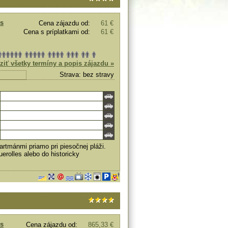
s
Cena zájazdu od:
61 €
Cena s príplatkami od:
61 €
ziť všetky termíny a popis zájazdu »
Strava: bez stravy
rtmánmi priamo pri piesočnej pláži.
erolles alebo do historicky
s
Cena zájazdu od:
865,33 €