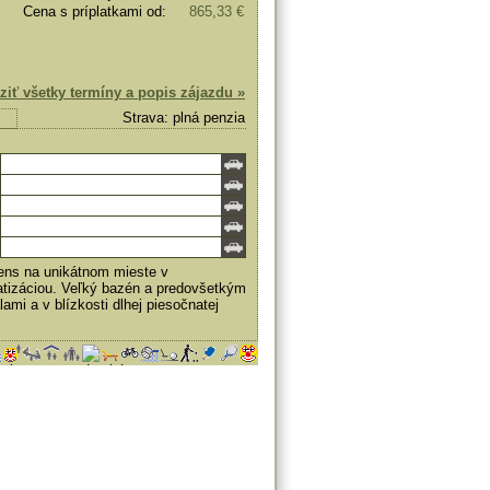
Cena s príplatkami od:
865,33 €
ziť všetky termíny a popis zájazdu »
Strava: plná penzia
iens na unikátnom mieste v
matizáciou. Veľký bazén a predovšetkým
mi a v blízkosti dlhej piesočnatej