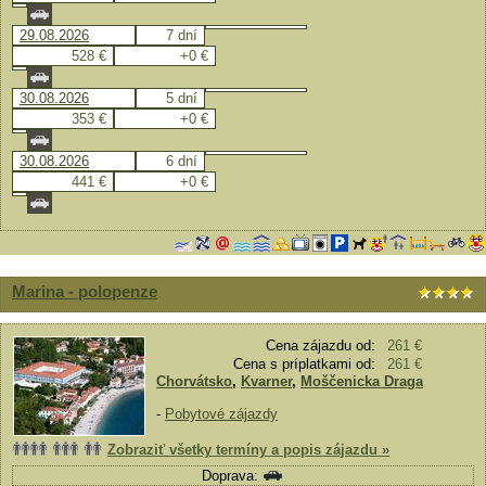
29.08.2026
7 dní
528 €
+0 €
30.08.2026
5 dní
353 €
+0 €
30.08.2026
6 dní
441 €
+0 €
Marina - polopenze
Cena zájazdu od:
261 €
Cena s príplatkami od:
261 €
Chorvátsko
,
Kvarner
,
Moščenicka Draga
-
Pobytové zájazdy
Zobraziť všetky termíny a popis zájazdu »
Doprava: