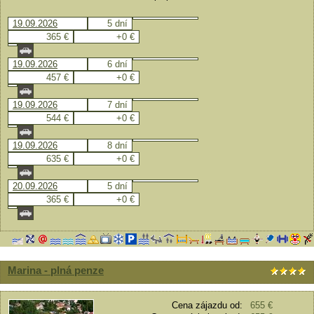
19.09.2026
5 dní
365 €
+0 €
19.09.2026
6 dní
457 €
+0 €
19.09.2026
7 dní
544 €
+0 €
19.09.2026
8 dní
635 €
+0 €
20.09.2026
5 dní
365 €
+0 €
Marina - plná penze
Cena zájazdu od:
655 €