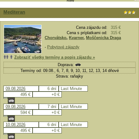
Mediteran
Cena zájazdu od:
315 €
Cena s príplatkami od:
315 €
Chorvátsko
,
Kvarner
,
Moščenicka Draga
-
Pobytové zájazdy
Zobraziť všetky termíny a popis zájazdu »
Doprava:
Termíny od: 09.08., 6, 7, 8, 9, 10, 11, 12, 13, 14 dňové
Strava: raňajky
09.08.2026
6 dní
Last Minute
495 €
+0 €
09.08.2026
7 dní
Last Minute
594 €
+0 €
10.08.2026
6 dní
Last Minute
495 €
+0 €