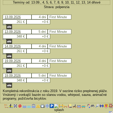
Termíny od: 13.09., 4, 5, 6, 7, 8, 9, 10, 11, 12, 13, 14 dňové
Strava: polpenzia
13.09.2026
4 dni
First Minute
261 €
+0 €
13.09.2026
5 dní
First Minute
348 €
+0 €
14.09.2026
4 dni
First Minute
261 €
+0 €
19.09.2026
4 dni
First Minute
261 €
+0 €
19.09.2026
5 dní
First Minute
348 €
+0 €
Kompletná rekonštrukcia z roku 2019. V sezóne riziko preplnenej pláže.
Vnútorný i vonkajší bazén so slanou vodou, whirpool, sauna, animačné
programy, požičovňa bicyklov.