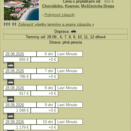
Cena s príplatkami od:
655 €
Chorvátsko
,
Kvarner
,
Moščenicka Draga
-
Pobytové zájazdy
Zobraziť všetky termíny a popis zájazdu »
Doprava:
Termíny od: 28.08., 6, 7, 8, 9, 10, 11, 12 dňové
Strava: plná penzia
28.08.2026
6 dní
Last Minute
655 €
+0 €
28.08.2026
7 dní
Last Minute
786 €
+0 €
28.08.2026
8 dní
Last Minute
917 €
+0 €
28.08.2026
9 dní
Last Minute
1 048 €
+0 €
28.08.2026
10 dní
Last Minute
1 179 €
+0 €