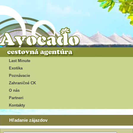
Last Minute
Exotika
Poznávacie
Zahraničné CK
O nás
Partneri
Kontakty
Hľadanie zájazdov