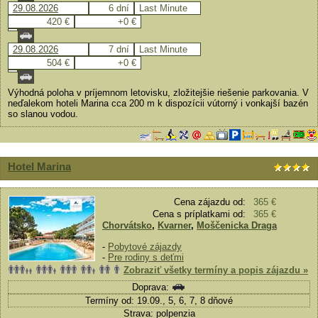
29.08.2026
6 dní
Last Minute
420 €
+0 €
29.08.2026
7 dní
Last Minute
504 €
+0 €
Výhodná poloha v príjemnom letovisku, zložitejšie riešenie parkovania. V
neďalekom hoteli Marina cca 200 m k dispozícii vútorný i vonkajší bazén
so slanou vodou.
Hotel Marina
Cena zájazdu od:
365 €
Cena s príplatkami od:
365 €
Chorvátsko
,
Kvarner
,
Moščenicka Draga
-
Pobytové zájazdy
-
Pre rodiny s deťmi
Zobraziť všetky termíny a popis zájazdu »
Doprava:
Termíny od: 19.09., 5, 6, 7, 8 dňové
Strava: polpenzia