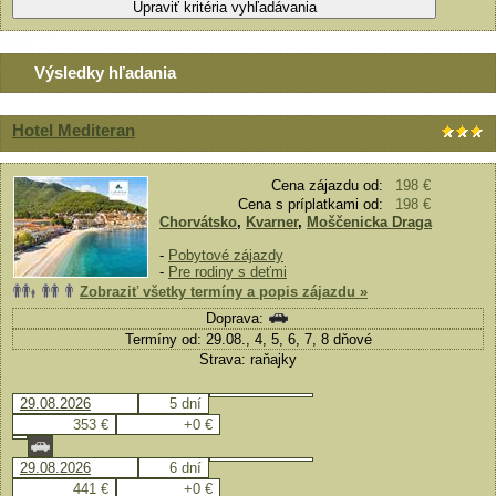
Výsledky hľadania
Hotel Mediteran
Cena zájazdu od:
198 €
Cena s príplatkami od:
198 €
Chorvátsko
,
Kvarner
,
Moščenicka Draga
-
Pobytové zájazdy
-
Pre rodiny s deťmi
Zobraziť všetky termíny a popis zájazdu »
Doprava:
Termíny od: 29.08., 4, 5, 6, 7, 8 dňové
Strava: raňajky
29.08.2026
5 dní
353 €
+0 €
29.08.2026
6 dní
441 €
+0 €