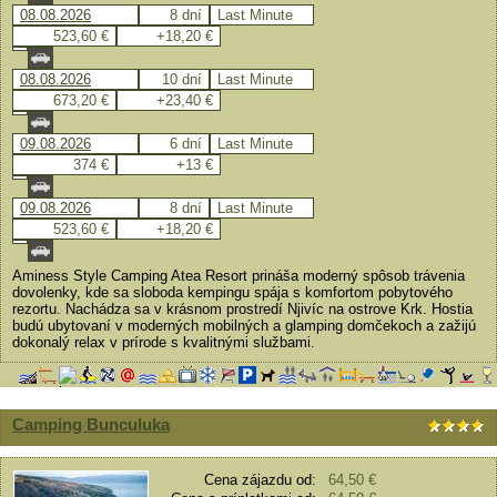
08.08.2026
8 dní
Last Minute
523,60 €
+18,20 €
08.08.2026
10 dní
Last Minute
673,20 €
+23,40 €
09.08.2026
6 dní
Last Minute
374 €
+13 €
09.08.2026
8 dní
Last Minute
523,60 €
+18,20 €
Aminess Style Camping Atea Resort prináša moderný spôsob trávenia
dovolenky, kde sa sloboda kempingu spája s komfortom pobytového
rezortu. Nachádza sa v krásnom prostredí Njivíc na ostrove Krk. Hostia
budú ubytovaní v moderných mobilných a glamping domčekoch a zažijú
dokonalý relax v prírode s kvalitnými službami.
Camping Bunculuka
Cena zájazdu od:
64,50 €