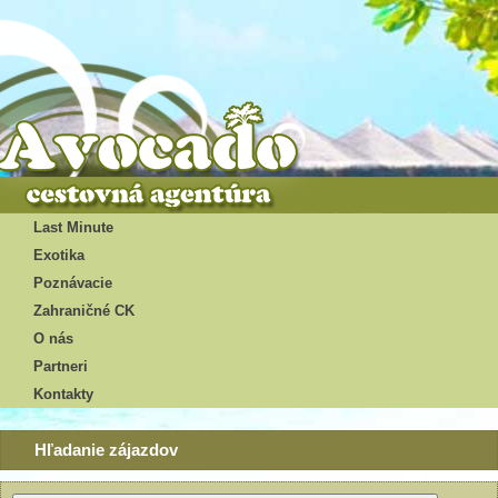
Last Minute
Exotika
Poznávacie
Zahraničné CK
O nás
Partneri
Kontakty
Hľadanie zájazdov