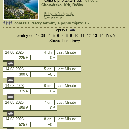
Cena s príplatkami od:
64,50 €
Chorvátsko
,
Krk
,
Baška
-
Pobytové zájazdy
-
Naturizmus
Zobraziť všetky termíny a popis zájazdu »
Doprava:
Termíny od: 14.08., 4, 5, 6, 7, 8, 9, 10, 11, 12, 13, 14 dňové
Strava: bez stravy
14.08.2026
4 dni
Last Minute
225 €
+0 €
14.08.2026
5 dní
Last Minute
300 €
+0 €
14.08.2026
6 dní
Last Minute
375 €
+0 €
14.08.2026
7 dní
Last Minute
450 €
+0 €
14.08.2026
8 dní
Last Minute
525 €
+0 €