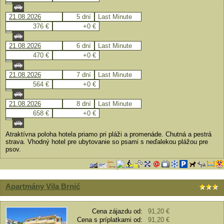
21.08.2026
5 dní
Last Minute
376 €
+0 €
21.08.2026
6 dní
Last Minute
470 €
+0 €
21.08.2026
7 dní
Last Minute
564 €
+0 €
21.08.2026
8 dní
Last Minute
658 €
+0 €
Atraktívna poloha hotela priamo pri pláži a promenáde. Chutná a pestrá
strava. Vhodný hotel pre ubytovanie so psami s neďalekou plážou pre
psov.
Apartmány Vila Brnić
Cena zájazdu od:
91,20 €
Cena s príplatkami od:
91,20 €