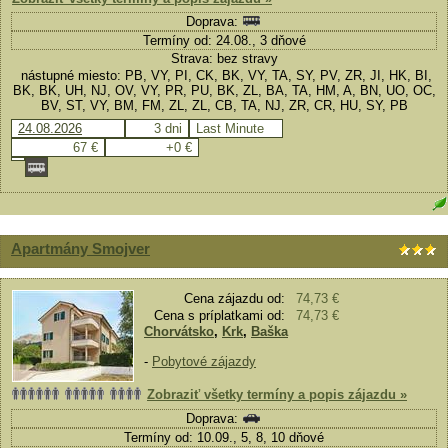
Doprava:
Termíny od: 24.08., 3 dňové
Strava: bez stravy
nástupné miesto: PB, VY, PI, CK, BK, VY, TA, SY, PV, ZR, JI, HK, BI,
BK, BK, UH, NJ, OV, VY, PR, PU, BK, ZL, BA, TA, HM, A, BN, UO, OC,
BV, ST, VY, BM, FM, ZL, ZL, CB, TA, NJ, ZR, CR, HU, SY, PB
24.08.2026
3 dni
Last Minute
67 €
+0 €
Apartmány Smojver
Cena zájazdu od:
74,73 €
Cena s príplatkami od:
74,73 €
Chorvátsko
,
Krk
,
Baška
-
Pobytové zájazdy
Zobraziť všetky termíny a popis zájazdu »
Doprava:
Termíny od: 10.09., 5, 8, 10 dňové