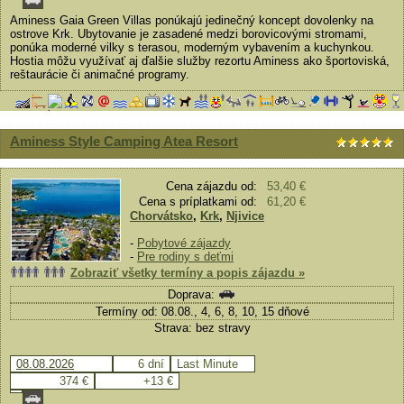
Aminess Gaia Green Villas ponúkajú jedinečný koncept dovolenky na
ostrove Krk. Ubytovanie je zasadené medzi borovicovými stromami,
ponúka moderné vilky s terasou, moderným vybavením a kuchynkou.
Hostia môžu využívať aj ďalšie služby rezortu Aminess ako športoviská,
reštaurácie či animačné programy.
Aminess Style Camping Atea Resort
Cena zájazdu od:
53,40 €
Cena s príplatkami od:
61,20 €
Chorvátsko
,
Krk
,
Njivice
-
Pobytové zájazdy
-
Pre rodiny s deťmi
Zobraziť všetky termíny a popis zájazdu »
Doprava:
Termíny od: 08.08., 4, 6, 8, 10, 15 dňové
Strava: bez stravy
08.08.2026
6 dní
Last Minute
374 €
+13 €