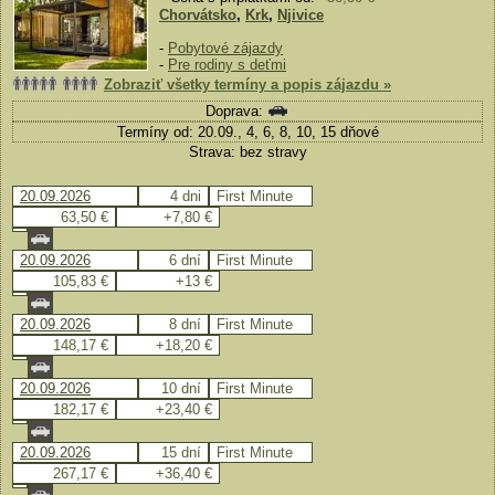
Chorvátsko
,
Krk
,
Njivice
-
Pobytové zájazdy
-
Pre rodiny s deťmi
Zobraziť všetky termíny a popis zájazdu »
Doprava:
Termíny od: 20.09., 4, 6, 8, 10, 15 dňové
Strava: bez stravy
20.09.2026
4 dni
First Minute
63,50 €
+7,80 €
20.09.2026
6 dní
First Minute
105,83 €
+13 €
20.09.2026
8 dní
First Minute
148,17 €
+18,20 €
20.09.2026
10 dní
First Minute
182,17 €
+23,40 €
20.09.2026
15 dní
First Minute
267,17 €
+36,40 €