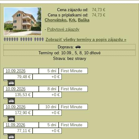
Cena zájazdu od:
74,73 €
Cena s príplatkami od:
74,73 €
Chorvátsko
,
Krk
,
Baška
-
Pobytové zájazdy
Zobraziť všetky termíny a popis zájazdu »
Doprava:
Termíny od: 10.09., 5, 8, 10 dňové
Strava: bez stravy
10.09.2026
5 dní
First Minute
79,48 €
+0 €
10.09.2026
8 dní
First Minute
135,53 €
+0 €
10.09.2026
10 dní
First Minute
172,90 €
+0 €
11.09.2026
5 dní
First Minute
77,11 €
+0 €