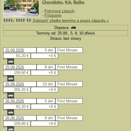
Chorvátsko
,
Krk
,
Baška
-
Pobytové zájazdy
-
Potápanie
Zobraziť všetky termíny a popis zájazdu »
Doprava:
Termíny od: 25.09., 5, 8, 10 dňové
Strava: bez stravy
25.09.2026
5 dní
First Minute
91,20 €
+0 €
25.09.2026
8 dní
First Minute
159,60 €
+0 €
25.09.2026
10 dní
First Minute
205,20 €
+0 €
26.09.2026
5 dní
First Minute
91,20 €
+0 €
26.09.2026
8 dní
First Minute
159,60 €
+0 €