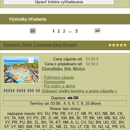
Výsledky hľadania
1
2
3
...
9
Aminess Style Camping Atea Resort
Cena zájazdu od:
54,50 €
Cena s príplatkami od:
54,50 €
Chorvátsko
,
Krk
,
Njivice
-
Pobytové zájazdy
-
Kempovanie
-
Pre rodiny s deťmi
Zobraziť všetky termíny a popis zájazdu »
Doprava:
Termíny od: 03.09., 4, 5, 6, 7, 8, 10 dňové
Strava: bez stravy
nástupné miesto: KV, SU, PM, PB, VY, LT, HB, PI, KO, NB, BK, CK,
VY, TA, KM, SY, PV, ZR, JI, HK, SM, BK, BI, TP, BK, UH, MB, NJ, OV,
VY, PR, PU, BK, ZL, BA, TA, KT, HM, A, LI, CV, SU, BN, UO, OC, BV,
ST, VY, MO, BM, FM, KT, ZL, NB, ZL, SU, LT, CB, TA, NJ, UL, PR, VS,