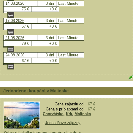
14.08.2026
3 dni
Last Minute
75 €
+0 €
17.08.2026
3 dni
Last Minute
67 €
+0 €
21.08.2026
3 dni
Last Minute
79 €
+0 €
24.08.2026
3 dni
Last Minute
67 €
+0 €
Jednodenní koupání v Malinske
Cena zájazdu od:
67 €
Cena s príplatkami od:
67 €
Chorvátsko
,
Krk
,
Malinska
-
Jednodňové zájazdy
Zobraziť všetky termíny a popis zájazdu »