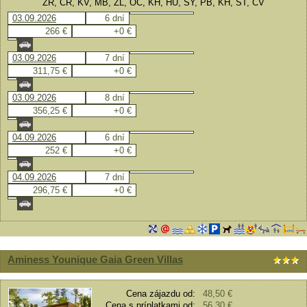
ZR, CR, KV, MB, ZL, OC, KH, HU, SY, PB, KH, ST, CV
03.09.2026
6 dní
266 €
+0 €
03.09.2026
7 dní
311,75 €
+0 €
03.09.2026
8 dní
356,25 €
+0 €
04.09.2026
6 dní
252 €
+0 €
04.09.2026
7 dní
296,75 €
+0 €
Aminess Younique Gaia Green Villas
Cena zájazdu od:
48,50 €
Cena s príplatkami od:
56,30 €