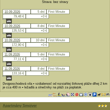
Strava: bez stravy
10.09.2026
5 dní
First Minute
79,48 €
+0 €
10.09.2026
8 dní
First Minute
135,53 €
+0 €
10.09.2026
10 dní
First Minute
172,90 €
+0 €
11.09.2026
5 dní
First Minute
77,11 €
+0 €
11.09.2026
8 dní
First Minute
133,16 €
+0 €
Dvojposchodová vila • vzdialenosť od rozsiahlej štrkovej pláže dlhej 2 km
je cca 400 m • ležadlá a slnečníky na pláži za poplatok.
Apartmány Smojver