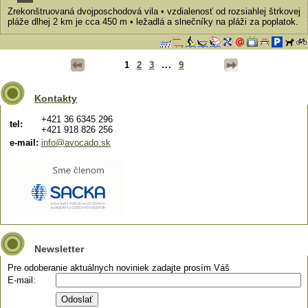
Zrekonštruovaná dvojposchodová vila • vzdialenosť od rozsiahlej štrkovej
pláže dlhej 2 km je cca 450 m • ležadlá a slnečníky na pláži za poplatok.
1
2
3
...
9
Kontakty
+421 36 6345 296
tel:
+421 918 826 256
e-mail:
info@avocado.sk
Newsletter
Pre odoberanie aktuálnych noviniek zadajte prosím Váš
E-mail: