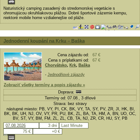
Naturistický camping zasadený do stredomorskej vegetácie s
ohromujúcou okruhliakovou plážou. Dobré športové zázemie kempu,
niektoré mobile home vzdialenejšie od pláže.
Jednodenní koupání na Krku – Baška
Cena zájazdu od:
67 €
Cena s príplatkami od:
67 €
Chorvátsko
,
Krk
,
Baška
-
Jednodňové zájazdy
Zobraziť všetky termíny a popis zájazdu »
Doprava:
Termíny od: 07.08., 3 dňové
Strava: bez stravy
nástupné miesto: PB, VY, PI, CK, BK, VY, TA, SY, PV, ZR, JI, HK, BI,
BK, BK, UH, NJ, OV, VY, PR, PU, BK, ZL, BA, TA, HM, A, BN, UO, OC,
BV, ST, VY, BM, FM, ZL, ZL, CB, TA, NJ, ZR, CR, HU, SY, PB
07.08.2026
3 dni
Last Minute
75 €
+0 €