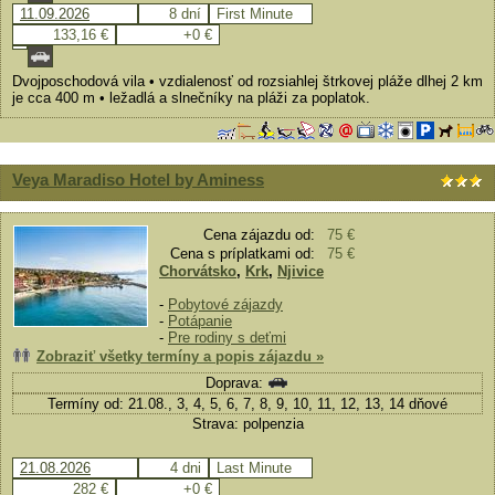
11.09.2026
8 dní
First Minute
133,16 €
+0 €
Dvojposchodová vila • vzdialenosť od rozsiahlej štrkovej pláže dlhej 2 km
je cca 400 m • ležadlá a slnečníky na pláži za poplatok.
Veya Maradiso Hotel by Aminess
Cena zájazdu od:
75 €
Cena s príplatkami od:
75 €
Chorvátsko
,
Krk
,
Njivice
-
Pobytové zájazdy
-
Potápanie
-
Pre rodiny s deťmi
Zobraziť všetky termíny a popis zájazdu »
Doprava:
Termíny od: 21.08., 3, 4, 5, 6, 7, 8, 9, 10, 11, 12, 13, 14 dňové
Strava: polpenzia
21.08.2026
4 dni
Last Minute
282 €
+0 €