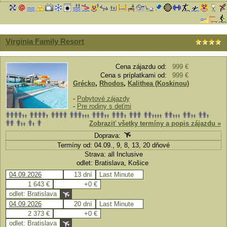
Virginia Family Resort
Cena zájazdu od:
999 €
Cena s príplatkami od:
999 €
Grécko
,
Rhodos
,
Kalithea (Koskinou)
-
Pobytové zájazdy
-
Pre rodiny s deťmi
Zobraziť všetky termíny a popis zájazdu »
Doprava:
Termíny od: 04.09., 9, 8, 13, 20 dňové
Strava: all Inclusive
odlet: Bratislava, Košice
04.09.2026
13 dní
Last Minute
1 643 €
+0 €
odlet: Bratislava
04.09.2026
20 dní
Last Minute
2 373 €
+0 €
odlet: Bratislava