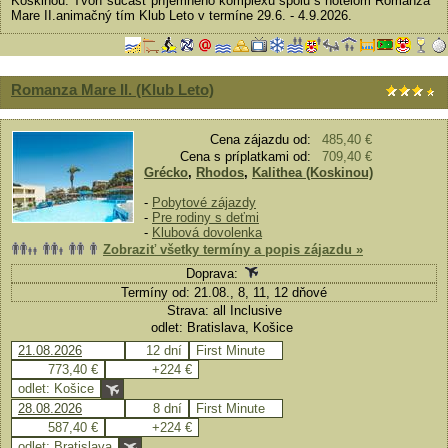
Koskinou. Tvorí súčasť príjemného komplexu spolu s hotelom Romanza
Mare II.animačný tím Klub Leto v termíne 29.6. - 4.9.2026.
Romanza Mare II. (Klub Leto)
Cena zájazdu od:
485,40 €
Cena s príplatkami od:
709,40 €
Grécko
,
Rhodos
,
Kalithea (Koskinou)
-
Pobytové zájazdy
-
Pre rodiny s deťmi
-
Klubová dovolenka
Zobraziť všetky termíny a popis zájazdu »
Doprava:
Termíny od: 21.08., 8, 11, 12 dňové
Strava: all Inclusive
odlet: Bratislava, Košice
21.08.2026
12 dní
First Minute
773,40 €
+224 €
odlet: Košice
28.08.2026
8 dní
First Minute
587,40 €
+224 €
odlet: Bratislava