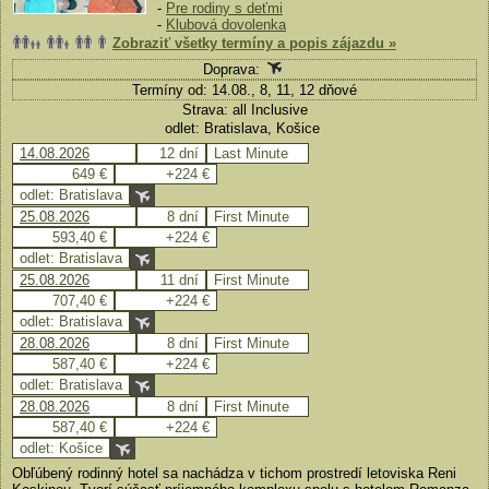
-
Pre rodiny s deťmi
-
Klubová dovolenka
Zobraziť všetky termíny a popis zájazdu »
Doprava:
Termíny od: 14.08., 8, 11, 12 dňové
Strava: all Inclusive
odlet: Bratislava, Košice
14.08.2026
12 dní
Last Minute
649 €
+224 €
odlet: Bratislava
25.08.2026
8 dní
First Minute
593,40 €
+224 €
odlet: Bratislava
25.08.2026
11 dní
First Minute
707,40 €
+224 €
odlet: Bratislava
28.08.2026
8 dní
First Minute
587,40 €
+224 €
odlet: Bratislava
28.08.2026
8 dní
First Minute
587,40 €
+224 €
odlet: Košice
Obľúbený rodinný hotel sa nachádza v tichom prostredí letoviska Reni