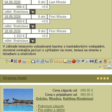
04.09.2026
6 dní
Last Minute
886 €
+0 €
odlet: Bratislava
18.09.2026
6 dní
First Minute
850 €
+0 €
odlet: Bratislava
18.09.2026
9 dní
First Minute
1 152 €
+0 €
odlet: Bratislava
V záhrade terasovito vybudované bazény s kaskádovitými vodopádmi,
otvorená vonkajšia jaccuzi s výhľadom na more, terasa na slnenie s
ležadlami a slnečníkmi
Virginia Hotel
Cena zájazdu od:
689,85 €
Cena s príplatkami od:
984,85 €
Grécko
,
Rhodos
,
Kalithea (Koskinou)
-
Pobytové zájazdy
-
Pre rodiny s deťmi