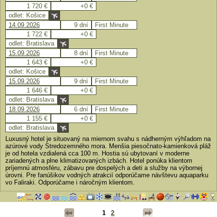
1 720 €
+0 €
odlet: Košice
14.09.2026
9 dní
First Minute
1 722 €
+0 €
odlet: Bratislava
15.09.2026
8 dní
First Minute
1 643 €
+0 €
odlet: Košice
15.09.2026
9 dní
First Minute
1 646 €
+0 €
odlet: Bratislava
18.09.2026
6 dní
First Minute
1 155 €
+0 €
odlet: Bratislava
Luxusný hotel je situovaný na miernom svahu s nádherným výhľadom na
azúrové vody Stredozemného mora. Menšia piesočnato-kamienková pláž
je od hotela vzdialená cca 100 m. Hostia sú ubytovaní v moderne
zariadených a plne klimatizovaných izbách. Hotel ponúka klientom
príjemnú atmosféru, zábavu pre dospelých a deti a služby na výbornej
úrovni. Pre fanúšikov vodných atrakcií odporúčame návštevu aquaparku
vo Faliraki. Odporúčame i náročným klientom.
1
2