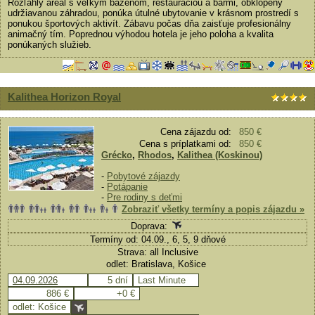
Rozľahlý areál s veľkým bazénom, reštauráciou a barmi, obklopený
udržiavanou záhradou, ponúka útulné ubytovanie v krásnom prostredí s
ponukou športových aktivít. Zábavu počas dňa zaisťuje profesionálny
animačný tím. Poprednou výhodou hotela je jeho poloha a kvalita
ponúkaných služieb.
Kalithea Horizon Royal
Cena zájazdu od:
850 €
Cena s príplatkami od:
850 €
Grécko
,
Rhodos
,
Kalithea (Koskinou)
-
Pobytové zájazdy
-
Potápanie
-
Pre rodiny s deťmi
Zobraziť všetky termíny a popis zájazdu »
Doprava:
Termíny od: 04.09., 6, 5, 9 dňové
Strava: all Inclusive
odlet: Bratislava, Košice
04.09.2026
5 dní
Last Minute
886 €
+0 €
odlet: Košice