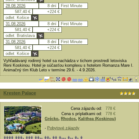
28.08.2026
8 dní
First Minute
587,40 €
+224 €
odlet: Košice
31.08.2026
8 dní
First Minute
581,40 €
+224 €
odlet: Bratislava
31.08.2026
8 dní
First Minute
581,40 €
+224 €
odlet: Košice
Vyhľadávaný rodinný hotel sa nachádza v tichom prostredí letoviska
Reni Koskinou. Hotel je súčasťou komplexu s hotelom Romanza Mare I.
Animačný tím Klub Leto v termíne 29.6. - 4.9.2026.
Kresten Palace
Cena zájazdu od:
778 €
Cena s príplatkami od:
778 €
Grécko
,
Rhodos
,
Kalithea (Koskinou)
-
Pobytové zájazdy