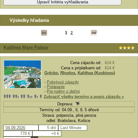
Výsledky hľadania
1
2
Kalithea Mare Palace
Cena zájazdu od:
614 €
Cena s príplatkami od:
614 €
Grécko
,
Rhodos
,
Kalithea (Koskinou)
-
Pobytové zájazdy
-
Potápanie
-
Pre rodiny s deťmi
Zobraziť všetky termíny a popis zájazdu »
Doprava:
Termíny od: 04.09., 6, 9, 5 dňové
Strava: polpenzia, plná penzia
odlet: Bratislava, Košice
04.09.2026
5 dní
Last Minute
770 €
+0 €