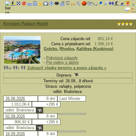
Kresten Palace Hotel
Cena zájazdu od:
801,14 €
Cena s príplatkami od:
1 096,14 €
Grécko
,
Rhodos
,
Kalithea (Koskinou)
-
Pobytové zájazdy
-
Pre rodiny s deťmi
Zobraziť všetky termíny a popis zájazdu »
Doprava:
Termíny od: 26.08., 8 dňové
Strava: raňajky, polpenzia
odlet: Bratislava
26.08.2026
8 dní
Last Minute
1 011,06 €
+295 €
odlet: Bratislava
02.09.2026
8 dní
906,92 €
+295 €
odlet: Bratislava
16.09.2026
8 dní