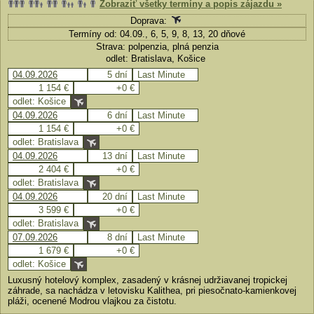
Zobraziť všetky termíny a popis zájazdu »
Doprava:
Termíny od: 04.09., 6, 5, 9, 8, 13, 20 dňové
Strava: polpenzia, plná penzia
odlet: Bratislava, Košice
04.09.2026
5 dní
Last Minute
1 154 €
+0 €
odlet: Košice
04.09.2026
6 dní
Last Minute
1 154 €
+0 €
odlet: Bratislava
04.09.2026
13 dní
Last Minute
2 404 €
+0 €
odlet: Bratislava
04.09.2026
20 dní
Last Minute
3 599 €
+0 €
odlet: Bratislava
07.09.2026
8 dní
Last Minute
1 679 €
+0 €
odlet: Košice
Luxusný hotelový komplex, zasadený v krásnej udržiavanej tropickej
záhrade, sa nachádza v letovisku Kalithea, pri piesočnato-kamienkovej
pláži, ocenené Modrou vlajkou za čistotu.