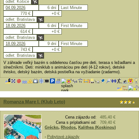
odlet: Košice
04.09.2026
6 dní
Last Minute
770 €
+0 €
odlet: Bratislava
18.09.2026
6 dní
First Minute
614 €
+0 €
odlet: Bratislava
18.09.2026
9 dní
First Minute
743 €
+0 €
odlet: Bratislava
V záhrade veľký bazén s oddelenou časťou pre deti, terasa s ležadlami a
slnečníkmi. Deti: miniklub s animáciou pre deti (4-12 rokov), detské
ihrisko, detský bazén, detská postieľka na vyžiadanie (zadarmo).
Romanza Mare I. (Klub Leto)
Cena zájazdu od:
485,40 €
Cena s príplatkami od:
709,40 €
Grécko
,
Rhodos
,
Kalithea (Koskinou)
-
Pobytové zájazdy