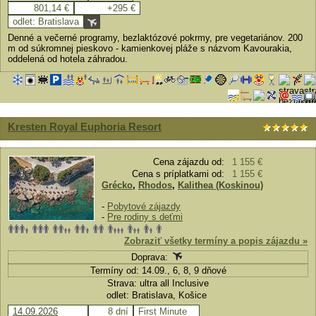
801,14 €
+295 €
odlet: Bratislava
Denné a večerné programy, bezlaktózové pokrmy, pre vegetariánov. 200
m od súkromnej pieskovo - kamienkovej pláže s názvom Kavourakia,
oddelená od hotela záhradou.
Kresten Royal Euphoria Resort
Cena zájazdu od:
1 155 €
Cena s príplatkami od:
1 155 €
Grécko
,
Rhodos
,
Kalithea (Koskinou)
-
Pobytové zájazdy
-
Pre rodiny s deťmi
Zobraziť všetky termíny a popis zájazdu »
Doprava:
Termíny od: 14.09., 6, 8, 9 dňové
Strava: ultra all Inclusive
odlet: Bratislava, Košice
14.09.2026
8 dní
First Minute