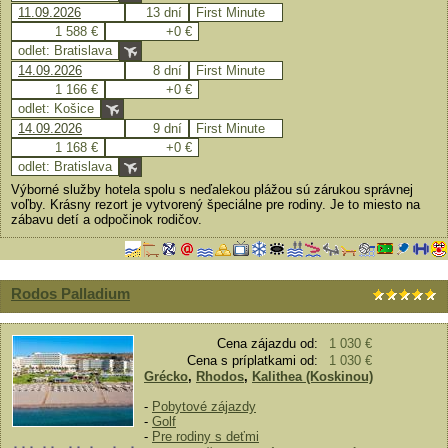
11.09.2026
13 dní
First Minute
1 588 €
+0 €
odlet: Bratislava
14.09.2026
8 dní
First Minute
1 166 €
+0 €
odlet: Košice
14.09.2026
9 dní
First Minute
1 168 €
+0 €
odlet: Bratislava
Výborné služby hotela spolu s neďalekou plážou sú zárukou správnej
voľby. Krásny rezort je vytvorený špeciálne pre rodiny. Je to miesto na
zábavu detí a odpočinok rodičov.
Rodos Palladium
Cena zájazdu od:
1 030 €
Cena s príplatkami od:
1 030 €
Grécko
,
Rhodos
,
Kalithea (Koskinou)
-
Pobytové zájazdy
-
Golf
-
Pre rodiny s deťmi