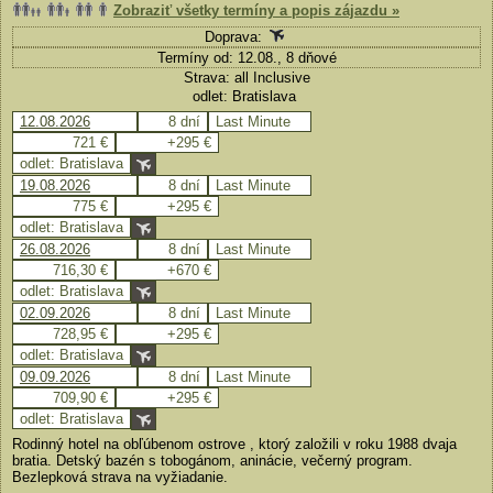
Zobraziť všetky termíny a popis zájazdu »
Doprava:
Termíny od: 12.08., 8 dňové
Strava: all Inclusive
odlet: Bratislava
12.08.2026
8 dní
Last Minute
721 €
+295 €
odlet: Bratislava
19.08.2026
8 dní
Last Minute
775 €
+295 €
odlet: Bratislava
26.08.2026
8 dní
Last Minute
716,30 €
+670 €
odlet: Bratislava
02.09.2026
8 dní
Last Minute
728,95 €
+295 €
odlet: Bratislava
09.09.2026
8 dní
Last Minute
709,90 €
+295 €
odlet: Bratislava
Rodinný hotel na obľúbenom ostrove , ktorý založili v roku 1988 dvaja
bratia. Detský bazén s tobogánom, aninácie, večerný program.
Bezlepková strava na vyžiadanie.