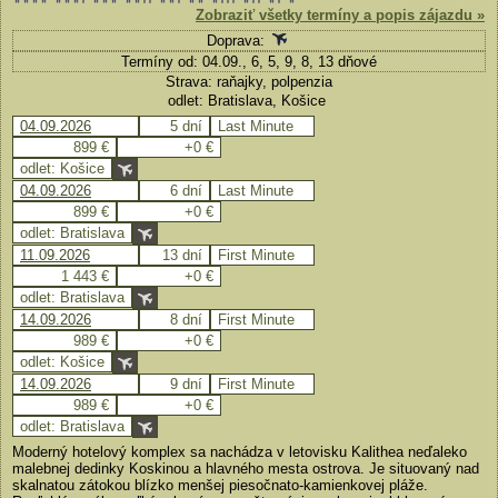
Zobraziť všetky termíny a popis zájazdu »
Doprava:
Termíny od: 04.09., 6, 5, 9, 8, 13 dňové
Strava: raňajky, polpenzia
odlet: Bratislava, Košice
04.09.2026
5 dní
Last Minute
899 €
+0 €
odlet: Košice
04.09.2026
6 dní
Last Minute
899 €
+0 €
odlet: Bratislava
11.09.2026
13 dní
First Minute
1 443 €
+0 €
odlet: Bratislava
14.09.2026
8 dní
First Minute
989 €
+0 €
odlet: Košice
14.09.2026
9 dní
First Minute
989 €
+0 €
odlet: Bratislava
Moderný hotelový komplex sa nachádza v letovisku Kalithea neďaleko
malebnej dedinky Koskinou a hlavného mesta ostrova. Je situovaný nad
skalnatou zátokou blízko menšej piesočnato-kamienkovej pláže.