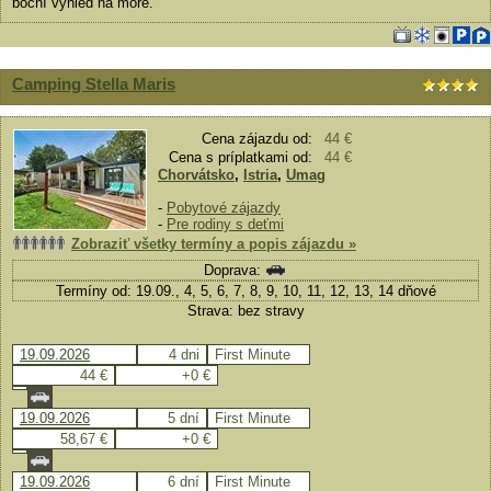
boční výhled na moře.
Camping Stella Maris
Cena zájazdu od:
44 €
Cena s príplatkami od:
44 €
Chorvátsko
,
Istria
,
Umag
-
Pobytové zájazdy
-
Pre rodiny s deťmi
Zobraziť všetky termíny a popis zájazdu »
Doprava:
Termíny od: 19.09., 4, 5, 6, 7, 8, 9, 10, 11, 12, 13, 14 dňové
Strava: bez stravy
19.09.2026
4 dni
First Minute
44 €
+0 €
19.09.2026
5 dní
First Minute
58,67 €
+0 €
19.09.2026
6 dní
First Minute