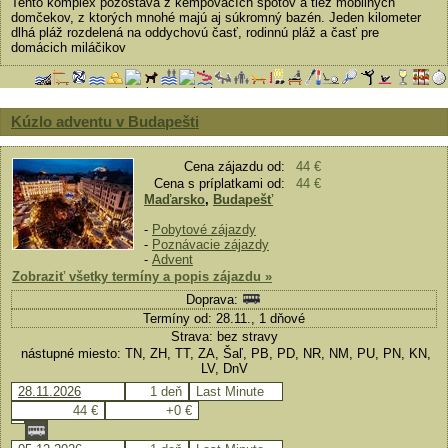
Tento komplex pozostáva z kempovacích spotov a tiež mobilných
domčekov, z ktorých mnohé majú aj súkromný bazén. Jeden kilometer
dlhá pláž rozdelená na oddychovú časť, rodinnú pláž a časť pre
domácich miláčikov
Kúzlo adventu v Budapešti
Cena zájazdu od:
44 €
Cena s príplatkami od:
44 €
Maďarsko
,
Budapešť
-
Pobytové zájazdy
-
Poznávacie zájazdy
-
Advent
Zobraziť všetky termíny a popis zájazdu »
Doprava:
Termíny od: 28.11., 1 dňové
Strava: bez stravy
nástupné miesto: TN, ZH, TT, ZA, Šaľ, PB, PD, NR, NM, PU, PN, KN,
LV, DnV
28.11.2026
1 deň
Last Minute
44 €
+0 €