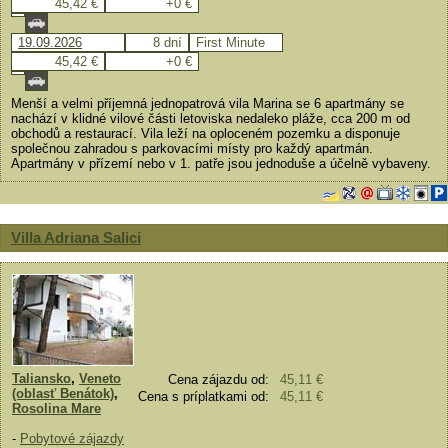
45,42 €
+0 €
19.09.2026
8 dní
First Minute
45,42 €
+0 €
Menší a velmi příjemná jednopatrová vila Marina se 6 apartmány se
nachází v klidné vilové části letoviska nedaleko pláže, cca 200 m od
obchodů a restaurací. Vila leží na oploceném pozemku a disponuje
společnou zahradou s parkovacími místy pro každý apartmán.
Apartmány v přízemí nebo v 1. patře jsou jednoduše a účelně vybaveny.
Villa Adriana Salici
Taliansko
,
Veneto
Cena zájazdu od:
45,11 €
(oblasť Benátok)
,
Cena s príplatkami od:
45,11 €
Rosolina Mare
-
Pobytové zájazdy