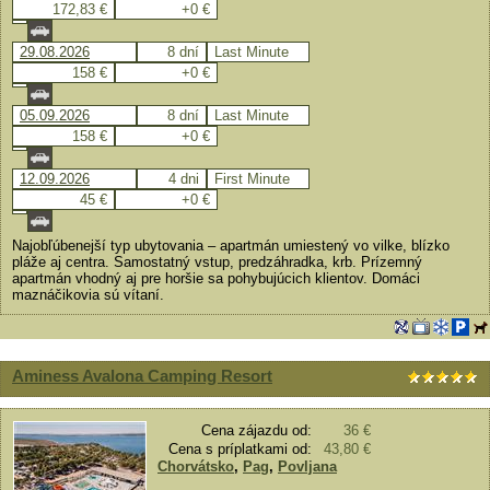
172,83 €
+0 €
29.08.2026
8 dní
Last Minute
158 €
+0 €
05.09.2026
8 dní
Last Minute
158 €
+0 €
12.09.2026
4 dni
First Minute
45 €
+0 €
Najobľúbenejší typ ubytovania – apartmán umiestený vo vilke, blízko
pláže aj centra. Samostatný vstup, predzáhradka, krb. Prízemný
apartmán vhodný aj pre horšie sa pohybujúcich klientov. Domáci
maznáčikovia sú vítaní.
Aminess Avalona Camping Resort
Cena zájazdu od:
36 €
Cena s príplatkami od:
43,80 €
Chorvátsko
,
Pag
,
Povljana