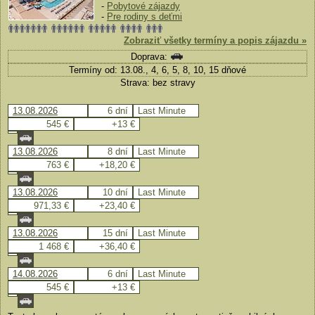
-
Pobytové zájazdy
-
Pre rodiny s deťmi
Zobraziť všetky termíny a popis zájazdu »
Doprava:
Termíny od: 13.08., 4, 6, 5, 8, 10, 15 dňové
Strava: bez stravy
13.08.2026
6 dní
Last Minute
545 €
+13 €
13.08.2026
8 dní
Last Minute
763 €
+18,20 €
13.08.2026
10 dní
Last Minute
971,33 €
+23,40 €
13.08.2026
15 dní
Last Minute
1 468 €
+36,40 €
14.08.2026
6 dní
Last Minute
545 €
+13 €