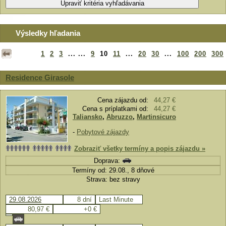
Výsledky hľadania
1
2
3
... ...
9
10
11
...
20
30
...
100
200
300
Residence Girasole
Cena zájazdu od:
44,27 €
Cena s príplatkami od:
44,27 €
Taliansko
,
Abruzzo
,
Martinsicuro
-
Pobytové zájazdy
Zobraziť všetky termíny a popis zájazdu »
Doprava:
Termíny od: 29.08., 8 dňové
Strava: bez stravy
29.08.2026
8 dní
Last Minute
80,97 €
+0 €