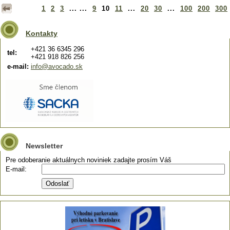
1
2
3
... ...
9
10
11
...
20
30
...
100
200
300
Kontakty
+421 36 6345 296
tel:
+421 918 826 256
e-mail:
info@avocado.sk
Newsletter
Pre odoberanie aktuálnych noviniek zadajte prosím Váš
E-mail: