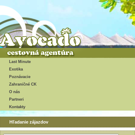
Last Minute
Exotika
Poznávacie
Zahraničné CK
O nás
Partneri
Kontakty
Hľadanie zájazdov