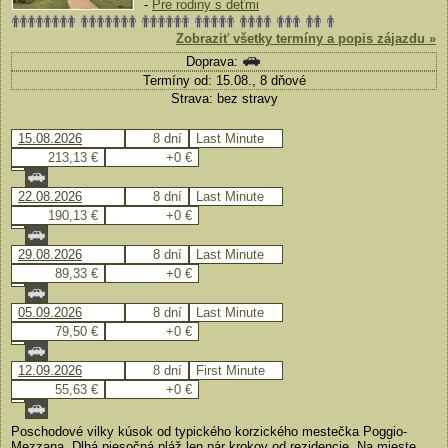
-
Pre rodiny s deťmi
Zobraziť všetky termíny a popis zájazdu »
Doprava:
Termíny od: 15.08., 8 dňové
Strava: bez stravy
15.08.2026
8 dní
Last Minute
213,13 €
+0 €
22.08.2026
8 dní
Last Minute
190,13 €
+0 €
29.08.2026
8 dní
Last Minute
89,33 €
+0 €
05.09.2026
8 dní
Last Minute
79,50 €
+0 €
12.09.2026
8 dní
First Minute
55,63 €
+0 €
Poschodové vilky kúsok od typického korzického mestečka Poggio-
Mezzana. Dlhá piesočná pláž len pár krokov od rezidencie. Na mieste