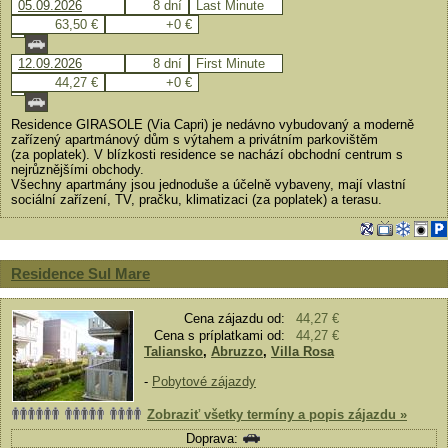
05.09.2026
8 dní
Last Minute
63,50 €
+0 €
12.09.2026
8 dní
First Minute
44,27 €
+0 €
Residence GIRASOLE (Via Capri) je nedávno vybudovaný a moderně
zařízený apartmánový dům s výtahem a privátním parkovištěm
(za poplatek). V blízkosti residence se nachází obchodní centrum s
nejrůznějšími obchody.
Všechny apartmány jsou jednoduše a účelně vybaveny, mají vlastní
sociální zařízení, TV, pračku, klimatizaci (za poplatek) a terasu.
Residence Sul Mare
Cena zájazdu od:
44,27 €
Cena s príplatkami od:
44,27 €
Taliansko
,
Abruzzo
,
Villa Rosa
-
Pobytové zájazdy
Zobraziť všetky termíny a popis zájazdu »
Doprava: