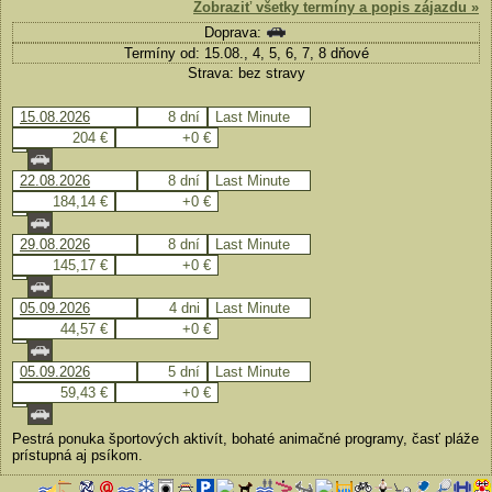
Zobraziť všetky termíny a popis zájazdu »
Doprava:
Termíny od: 15.08., 4, 5, 6, 7, 8 dňové
Strava: bez stravy
15.08.2026
8 dní
Last Minute
204 €
+0 €
22.08.2026
8 dní
Last Minute
184,14 €
+0 €
29.08.2026
8 dní
Last Minute
145,17 €
+0 €
05.09.2026
4 dni
Last Minute
44,57 €
+0 €
05.09.2026
5 dní
Last Minute
59,43 €
+0 €
Pestrá ponuka športových aktivít, bohaté animačné programy, časť pláže
prístupná aj psíkom.