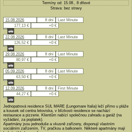
Termíny od: 15.08., 8 dňové
Strava: bez stravy
15.08.2026
8 dní
Last Minute
177,13 €
+0 €
22.08.2026
8 dní
Last Minute
126,52 €
+0 €
29.08.2026
8 dní
Last Minute
80,97 €
+0 €
05.09.2026
8 dní
Last Minute
63,50 €
+0 €
12.09.2026
8 dní
First Minute
44,27 €
+0 €
Jednopatrová residence SUL MARE (Lungomare Italia) leží přímo u pláže
a kousek od centra letoviska, v blízkosti residence se nachází
restaurace a pizzerie. Klientům nabízí společnou zahradu a garáž (na
vyžádání, za poplatek).
Apartmány jsou jednoduše a vkusně zařízeny, disponují vlastním
sociálním zařízením, TV, pračkou a balkonem. Některé apartmány mají