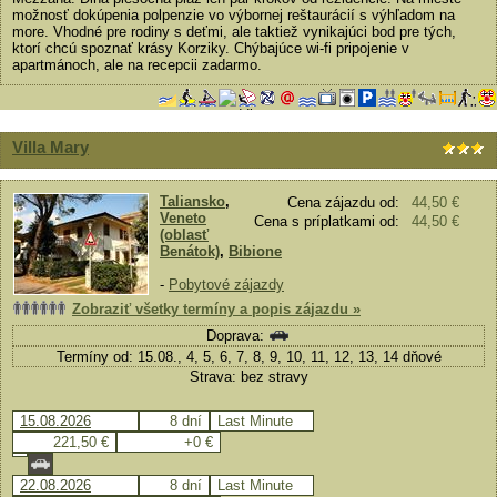
možnosť dokúpenia polpenzie vo výbornej reštaurácií s výhľadom na
more. Vhodné pre rodiny s deťmi, ale taktiež vynikajúci bod pre tých,
ktorí chcú spoznať krásy Korziky. Chýbajúce wi-fi pripojenie v
apartmánoch, ale na recepcii zadarmo.
Villa Mary
Taliansko
,
Cena zájazdu od:
44,50 €
Veneto
Cena s príplatkami od:
44,50 €
(oblasť
Benátok)
,
Bibione
-
Pobytové zájazdy
Zobraziť všetky termíny a popis zájazdu »
Doprava:
Termíny od: 15.08., 4, 5, 6, 7, 8, 9, 10, 11, 12, 13, 14 dňové
Strava: bez stravy
15.08.2026
8 dní
Last Minute
221,50 €
+0 €
22.08.2026
8 dní
Last Minute