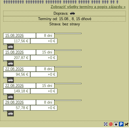
Zobraziť všetky termíny a popis zájazdu »
Doprava:
Termíny od: 15.08., 8, 15 dňové
Strava: bez stravy
15.08.2026
8 dní
117,56 €
+0 €
15.08.2026
15 dní
207,87 €
+0 €
22.08.2026
8 dní
94,56 €
+0 €
22.08.2026
15 dní
149,18 €
+0 €
29.08.2026
8 dní
57,78 €
+0 €