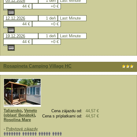
05.12.2026
1 deň
Last Minute
44 €
+0 €
12.12.2026
1 deň
Last Minute
44 €
+0 €
19.12.2026
1 deň
Last Minute
44 €
+0 €
Rosapineta Camping Village HC
Taliansko
,
Veneto
Cena zájazdu od:
44,57 €
(oblasť Benátok)
,
Cena s príplatkami od:
44,57 €
Rosolina Mare
-
Pobytové zájazdy