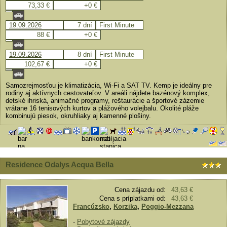
73,33 €
+0 €
19.09.2026
7 dní
First Minute
88 €
+0 €
19.09.2026
8 dní
First Minute
102,67 €
+0 €
Samozrejmosťou je klimatizácia, Wi-Fi a SAT TV. Kemp je ideálny pre
rodiny aj aktívnych cestovateľov. V areáli nájdete bazénový komplex,
detské ihriská, animačné programy, reštaurácie a športové zázemie
vrátane 16 tenisových kurtov a plážového volejbalu. Okolité pláže
kombinujú piesok, okruhliaky aj kamenné plošiny.
Residence Odalys Acqua Bella
Cena zájazdu od:
43,63 €
Cena s príplatkami od:
43,63 €
Francúzsko
,
Korzika
,
Poggio-Mezzana
-
Pobytové zájazdy