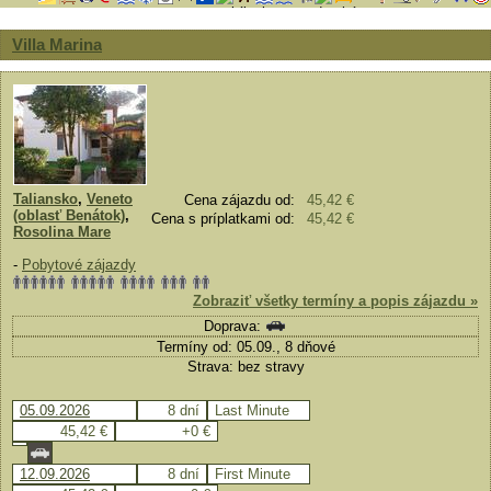
Villa Marina
Taliansko
,
Veneto
Cena zájazdu od:
45,42 €
(oblasť Benátok)
,
Cena s príplatkami od:
45,42 €
Rosolina Mare
-
Pobytové zájazdy
Zobraziť všetky termíny a popis zájazdu »
Doprava:
Termíny od: 05.09., 8 dňové
Strava: bez stravy
05.09.2026
8 dní
Last Minute
45,42 €
+0 €
12.09.2026
8 dní
First Minute