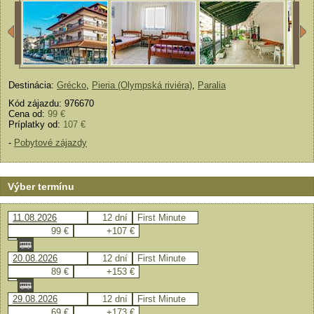
Destinácia:
Grécko
,
Pieria (Olympská riviéra)
,
Paralia
Kód zájazdu: 976670
Cena od:
99 €
Príplatky od:
107 €
-
Pobytové zájazdy
Výber termínu
11.08.2026
12 dní
First Minute
99 €
+107 €
20.08.2026
12 dní
First Minute
89 €
+153 €
29.08.2026
12 dní
First Minute
69 €
+173 €