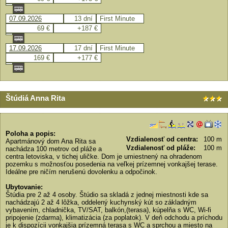
07.09.2026
13 dní
First Minute
69 €
+187 €
17.09.2026
17 dní
First Minute
169 €
+177 €
Štúdiá Anna Rita
Poloha a popis:
Vzdialenosť od centra:
100 m
Apartmánový dom Ana Rita sa
Vzdialenosť od pláže:
100 m
nachádza 100 metrov od pláže a
centra letoviska, v tichej uličke. Dom je umiestnený na ohradenom
pozemku s možnosťou posedenia na veľkej prízemnej vonkajšej terase.
Ideálne pre ničím nerušenú dovolenku a odpočinok.
Ubytovanie:
Štúdia pre 2 až 4 osoby. Štúdio sa skladá z jednej miestnosti kde sa
nachádzajú 2 až 4 lôžka, oddelený kuchynský kút so základným
vybavením, chladnička, TV/SAT, balkón,(terasa), kúpelňa s WC, Wi-fi
pripojenie (zdarma), klimatizácia (za poplatok). V deň odchodu a príchodu
je k dispozícii vonkajšia prízemná terasa s WC a sprchou a miesto na