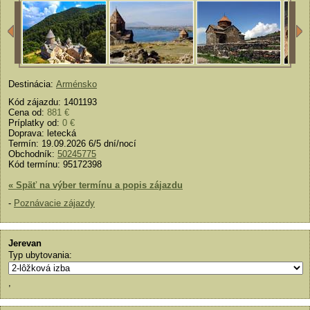
Destinácia:
Arménsko
Kód zájazdu: 1401193
Cena od:
881 €
Príplatky od:
0 €
Doprava: letecká
Termín: 19.09.2026 6/5 dní/nocí
Obchodník:
50245775
Kód termínu: 95172398
« Späť na výber termínu a popis zájazdu
-
Poznávacie zájazdy
Jerevan
Typ ubytovania:
,