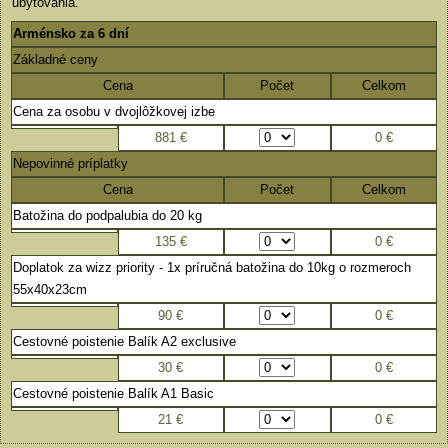
ubytovania.
Arménsko za 6 dní
Základné ceny
Cena
Počet
Celkom
Cena za osobu v dvojlôžkovej izbe
881 €
0
€
Nepovinné príplatky
Cena
Počet
Celkom
Batožina do podpalubia do 20 kg
135 €
0
€
Doplatok za wizz priority - 1x príručná batožina do 10kg o rozmeroch
55x40x23cm
90 €
0
€
Cestovné poistenie Balík A2 exclusive
30 €
0
€
Cestovné poistenie Balík A1 Basic
21 €
0
€