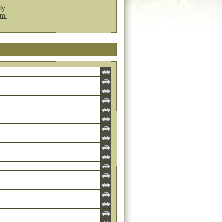
dy
ťmi