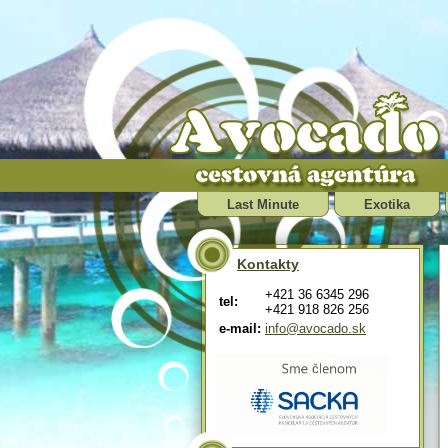
Last Minute
Exotika
Kontakty
+421 36 6345 296
tel:
+421 918 826 256
e-mail:
info@avocado.sk