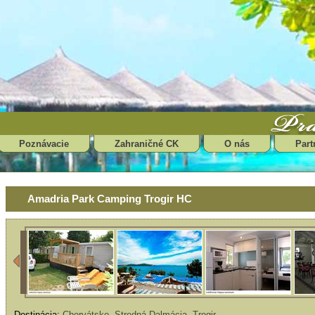
Poznávacie
Zahraničné CK
O nás
Part
Amadria Park Camping Trogir HC
Destinácia:
Chorvátsko
,
Stredná Dalmácia
,
Trogir