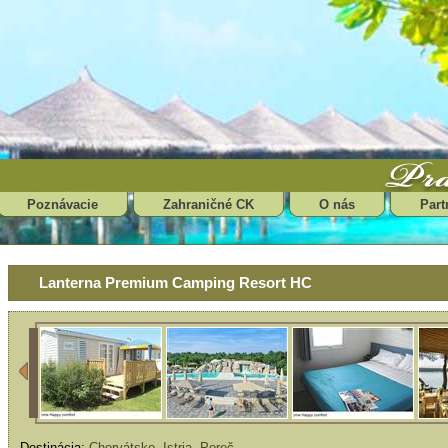
Poznávacie
Zahraničné CK
O nás
Part
Lanterna Premium Camping Resort HC
Destinácia:
Chorvátsko
,
Istria
,
Poreč