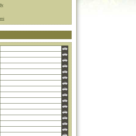
dy
ťmi