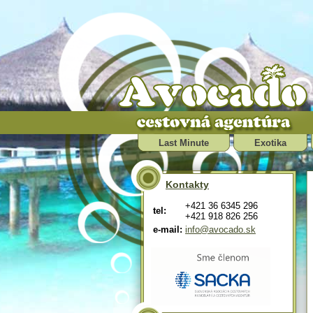
Last Minute
Exotika
Kontakty
+421 36 6345 296
tel:
+421 918 826 256
e-mail:
info@avocado.sk