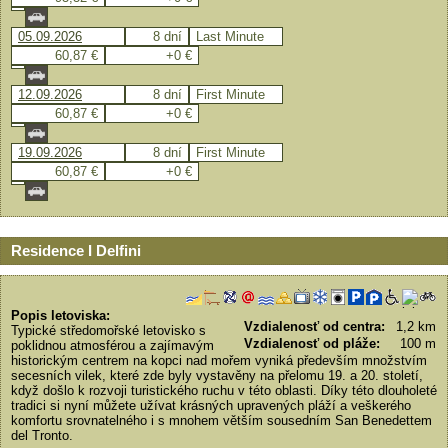
05.09.2026
8 dní
Last Minute
60,87 €
+0 €
12.09.2026
8 dní
First Minute
60,87 €
+0 €
19.09.2026
8 dní
First Minute
60,87 €
+0 €
Residence I Delfini
Popis letoviska:
Vzdialenosť od centra:
1,2 km
Typické středomořské letovisko s
Vzdialenosť od pláže:
100 m
poklidnou atmosférou a zajímavým
historickým centrem na kopci nad mořem vyniká především množstvím
secesních vilek, které zde byly vystavěny na přelomu 19. a 20. století,
když došlo k rozvoji turistického ruchu v této oblasti. Díky této dlouholeté
tradici si nyní můžete užívat krásných upravených pláží a veškerého
komfortu srovnatelného i s mnohem větším sousedním San Benedettem
del Tronto.