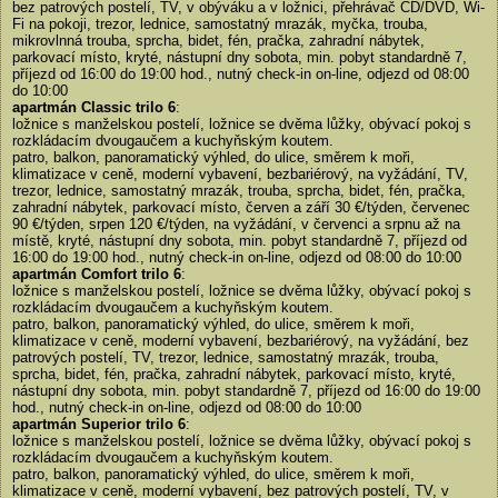
bez patrových postelí, TV, v obýváku a v ložnici, přehrávač CD/DVD, Wi-
Fi na pokoji, trezor, lednice, samostatný mrazák, myčka, trouba,
mikrovlnná trouba, sprcha, bidet, fén, pračka, zahradní nábytek,
parkovací místo, kryté, nástupní dny sobota, min. pobyt standardně 7,
příjezd od 16:00 do 19:00 hod., nutný check-in on-line, odjezd od 08:00
do 10:00
apartmán Classic trilo 6
:
ložnice s manželskou postelí, ložnice se dvěma lůžky, obývací pokoj s
rozkládacím dvougaučem a kuchyňským koutem.
patro, balkon, panoramatický výhled, do ulice, směrem k moři,
klimatizace v ceně, moderní vybavení, bezbariérový, na vyžádání, TV,
trezor, lednice, samostatný mrazák, trouba, sprcha, bidet, fén, pračka,
zahradní nábytek, parkovací místo, červen a září 30 €/týden, červenec
90 €/týden, srpen 120 €/týden, na vyžádání, v červenci a srpnu až na
místě, kryté, nástupní dny sobota, min. pobyt standardně 7, příjezd od
16:00 do 19:00 hod., nutný check-in on-line, odjezd od 08:00 do 10:00
apartmán Comfort trilo 6
:
ložnice s manželskou postelí, ložnice se dvěma lůžky, obývací pokoj s
rozkládacím dvougaučem a kuchyňským koutem.
patro, balkon, panoramatický výhled, do ulice, směrem k moři,
klimatizace v ceně, moderní vybavení, bezbariérový, na vyžádání, bez
patrových postelí, TV, trezor, lednice, samostatný mrazák, trouba,
sprcha, bidet, fén, pračka, zahradní nábytek, parkovací místo, kryté,
nástupní dny sobota, min. pobyt standardně 7, příjezd od 16:00 do 19:00
hod., nutný check-in on-line, odjezd od 08:00 do 10:00
apartmán Superior trilo 6
:
ložnice s manželskou postelí, ložnice se dvěma lůžky, obývací pokoj s
rozkládacím dvougaučem a kuchyňským koutem.
patro, balkon, panoramatický výhled, do ulice, směrem k moři,
klimatizace v ceně, moderní vybavení, bez patrových postelí, TV, v