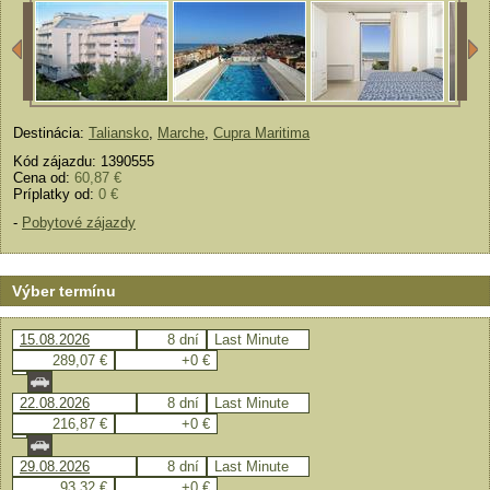
Destinácia:
Taliansko
,
Marche
,
Cupra Maritima
Kód zájazdu: 1390555
Cena od:
60,87 €
Príplatky od:
0 €
-
Pobytové zájazdy
Výber termínu
15.08.2026
8 dní
Last Minute
289,07 €
+0 €
22.08.2026
8 dní
Last Minute
216,87 €
+0 €
29.08.2026
8 dní
Last Minute
93,32 €
+0 €