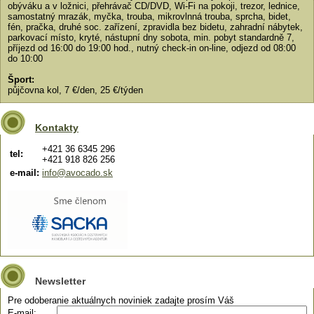
obýváku a v ložnici, přehrávač CD/DVD, Wi-Fi na pokoji, trezor, lednice,
samostatný mrazák, myčka, trouba, mikrovlnná trouba, sprcha, bidet,
fén, pračka, druhé soc. zařízení, zpravidla bez bidetu, zahradní nábytek,
parkovací místo, kryté, nástupní dny sobota, min. pobyt standardně 7,
příjezd od 16:00 do 19:00 hod., nutný check-in on-line, odjezd od 08:00
do 10:00
Šport:
půjčovna kol, 7 €/den, 25 €/týden
Kontakty
+421 36 6345 296
tel:
+421 918 826 256
e-mail:
info@avocado.sk
Newsletter
Pre odoberanie aktuálnych noviniek zadajte prosím Váš
E-mail: