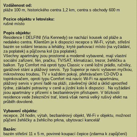
Vzdálenost od:
pláže 100 m, historického centra 1,2 km, centra s obchody 600 m
Pozice objektu v letovisku:
rušné místo
Popis objektu:
Residence I DELFINI (Via Kennedy) se nachází kousek od pláže a
nedaleko centra. Klientům je k dispozici recepce s Wi-Fi, výtah, střešní
bazén se solární terasou a lehátky, kryté parkovací místo (na vyžádání,
za poplatek) a půjčovna kol (za poplatek).
Všechny apartmány jsou prostorné a moderně vybavené, mají vlastní
sociální zařízení, fén, pračku, TV/SAT, klimatizaci, trezor, žehličku a
balkon. Typ Comfort má oproti typu Classic v ceně ložní prádlo, ručníky,
garážové stání a plážový servis. Typ Superior je navíc vybaven myčkou,
mikrovlnnou troubou, TV v každém pokoji, přehrávačem CD-DVD a
topinkovačem, oproti typu Comfort má navíc Wi-Fi na apartmánu,
plážový servis v první řadě na pláži, závěrečný úklid a úklid uprostřed
týdne, základní potraviny v ceně a jízdní kolo k dispozici . Na vyžádání
jsou apartmány v přízemí s bezbariérovým přístupem. V blízkosti
residence vede železniční trať, která však nemá velký rušivý efekt na
průběh dovolené.
Vybavení objektu:
recepce, 24 hodin, výtah, bezbariérový objekt, Wi-Fi v objektu, možnost
půjčení žehličky a žehlicího prkna, ubytovací kancelář
Bazén:
bazén střešní 11 x 5 m, povinné koupací čepice (zdarma k zapůjčení)