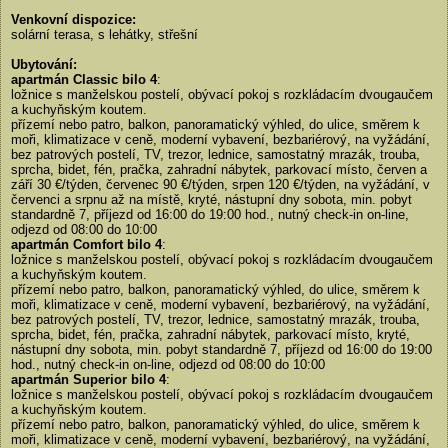
Venkovní dispozice:
solární terasa, s lehátky, střešní
Ubytování:
apartmán Classic bilo 4
:
ložnice s manželskou postelí, obývací pokoj s rozkládacím dvougaučem
a kuchyňským koutem.
přízemí nebo patro, balkon, panoramatický výhled, do ulice, směrem k
moři, klimatizace v ceně, moderní vybavení, bezbariérový, na vyžádání,
bez patrových postelí, TV, trezor, lednice, samostatný mrazák, trouba,
sprcha, bidet, fén, pračka, zahradní nábytek, parkovací místo, červen a
září 30 €/týden, červenec 90 €/týden, srpen 120 €/týden, na vyžádání, v
červenci a srpnu až na místě, kryté, nástupní dny sobota, min. pobyt
standardně 7, příjezd od 16:00 do 19:00 hod., nutný check-in on-line,
odjezd od 08:00 do 10:00
apartmán Comfort bilo 4
:
ložnice s manželskou postelí, obývací pokoj s rozkládacím dvougaučem
a kuchyňským koutem.
přízemí nebo patro, balkon, panoramatický výhled, do ulice, směrem k
moři, klimatizace v ceně, moderní vybavení, bezbariérový, na vyžádání,
bez patrových postelí, TV, trezor, lednice, samostatný mrazák, trouba,
sprcha, bidet, fén, pračka, zahradní nábytek, parkovací místo, kryté,
nástupní dny sobota, min. pobyt standardně 7, příjezd od 16:00 do 19:00
hod., nutný check-in on-line, odjezd od 08:00 do 10:00
apartmán Superior bilo 4
:
ložnice s manželskou postelí, obývací pokoj s rozkládacím dvougaučem
a kuchyňským koutem.
přízemí nebo patro, balkon, panoramatický výhled, do ulice, směrem k
moři, klimatizace v ceně, moderní vybavení, bezbariérový, na vyžádání,