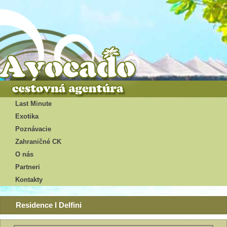
Last Minute
Exotika
Poznávacie
Zahraničné CK
O nás
Partneri
Kontakty
Residence I Delfini