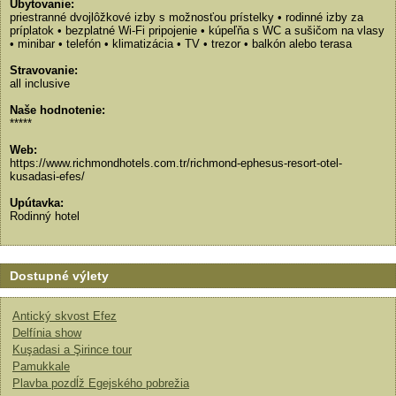
Ubytovanie:
priestranné dvojlôžkové izby s možnosťou prístelky • rodinné izby za
príplatok • bezplatné Wi-Fi pripojenie • kúpeľňa s WC a sušičom na vlasy
• minibar • telefón • klimatizácia • TV • trezor • balkón alebo terasa
Stravovanie:
all inclusive
Naše hodnotenie:
*****
Web:
https://www.richmondhotels.com.tr/richmond-ephesus-resort-otel-
kusadasi-efes/
Upútavka:
Rodinný hotel
Dostupné výlety
Antický skvost Efez
Delfínia show
Kuşadasi a Şirince tour
Pamukkale
Plavba pozdĺž Egejského pobrežia