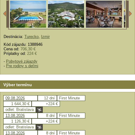
Destinácia:
Turecko
,
Izmir
Kód zájazdu: 1388946
Cena od:
706,30 €
Príplatky od:
224 €
-
Pobytové zájazdy
-
Pre rodiny s deťmi
Výber termínu
09.08.2026
12 dní
First Minute
1 644,30 €
+224 €
odlet: Bratislava
13.08.2026
8 dní
First Minute
1 126,30 €
+224 €
odlet: Bratislava
13.08.2026
8 dní
First Minute