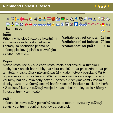
Richmond Ephesus Resort
Intro:
Vzdialenosť od centra:
12 km
Príjemný hotelový rezort s kvalitnými
Vzdialenosť od letiska:
70 km
službami zasadený do nádhernej
záhrady sa nachádza priamo pri
Vzdialenosť od pláže:
0 m
krásnej pieskovej pláži s pozvoľným
vstupom do mora.
Popis:
hlavná reštaurácia • a la carte reštaurácia s talianskou a tureckou
kuchyňou • snack bar • lobby bar • bar na pláži • bar pri bazéne • bar pri
amfiteátri • diskotéka • nákupná pasáž • kaderníctvo • bezplatné Wi-Fi
pripojenie • knižnica • lekár • SPA centrum • sauna • vonkajší bazén •
vnútorný bazén • relaxačný bazén • bazén s 3 šmýkačkami • vonkajší
detský bazén • vnútorný detský bazén • detské ihrisko • miniklub • herňa
• 2 tenisové kurty • plážový volejbal • basketbal • stolný tenis • šípky •
fitnescentrum • amfiteáter
Pláž:
krásna piesková pláž • pozvoľný vstup do mora • bezplatný plážový
servis • centrum vodných športov za poplatok