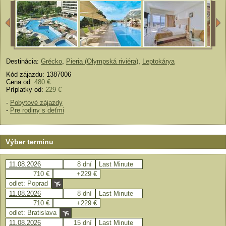
Destinácia:
Grécko
,
Pieria (Olympská riviéra)
,
Leptokárya
Kód zájazdu: 1387006
Cena od:
480 €
Príplatky od:
229 €
-
Pobytové zájazdy
-
Pre rodiny s deťmi
Výber termínu
11.08.2026
8 dní
Last Minute
710 €
+229 €
odlet: Poprad
11.08.2026
8 dní
Last Minute
710 €
+229 €
odlet: Bratislava
11.08.2026
15 dní
Last Minute