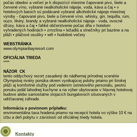
počas obedov a večerí je k dispozícií miestne čapované pivo, biele a
červené víno, vybrané nealkoholické nápoje, voda, káva a čaj • v
hotelových baroch sú podávané vybrané alkoholické nápoje miestnej
výroby - čapované pivo, biele a červené víno, whisky, gin, tequilla, rum,
ouzo, likéry, brandy a vybrané nealkoholické nápoje - voda, ovocné
džúsy, káva a čaj • ľahké občerstvenie počas dňa v hotelom
vyhradených hodinách • zmrzlina • ležadlá a slnečníky pri bazéne a na
pláži • plážové osušky • wifi • hudobné večery
WEBSTRÁNKA
www.olympianbayresort.com
OFICIÁLNA TRIEDA
****
NÁZOR CK
tento oddychový rezort zasadený do nádhernej prírodnej scenérie
Olympskej riviéry ponúka okrem vynikajúcej polohy priamo pri širokej
pláži aj komfortné služby pod vedením ústretového personálu, pestrú
ponuku jedál lahodnej kuchyne a na výber ubytovanie v hlavnej hotelovej
budove alebo samostatne stojacich bungalovoch situovaných v
udržiavanej záhrade.
Informácia o povinnom príplatku:
enviromentálna taxa hradená priamo na recepcii hotela vo výške 10 € na
izbu a deň pobytu v závislosti od oficiálnej triedy hotela.
Kontakty