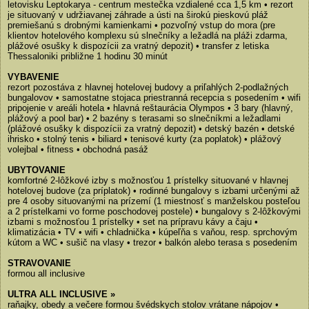
letovisku Leptokarya - centrum mestečka vzdialené cca 1,5 km • rezort
je situovaný v udržiavanej záhrade a ústi na širokú pieskovú pláž
premiešanú s drobnými kamienkami • pozvoľný vstup do mora (pre
klientov hotelového komplexu sú slnečníky a ležadlá na pláži zdarma,
plážové osušky k dispozícii za vratný depozit) • transfer z letiska
Thessaloniki približne 1 hodinu 30 minút
VYBAVENIE
rezort pozostáva z hlavnej hotelovej budovy a priľahlých 2-podlažných
bungalovov • samostatne stojaca priestranná recepcia s posedením • wifi
pripojenie v areáli hotela • hlavná reštaurácia Olympos • 3 bary (hlavný,
plážový a pool bar) • 2 bazény s terasami so slnečníkmi a ležadlami
(plážové osušky k dispozícii za vratný depozit) • detský bazén • detské
ihrisko • stolný tenis • biliard • tenisové kurty (za poplatok) • plážový
volejbal • fitness • obchodná pasáž
UBYTOVANIE
komfortné 2-lôžkové izby s možnosťou 1 prístelky situované v hlavnej
hotelovej budove (za príplatok) • rodinné bungalovy s izbami určenými až
pre 4 osoby situovanými na prízemí (1 miestnosť s manželskou posteľou
a 2 prístelkami vo forme poschodovej postele) • bungalovy s 2-lôžkovými
izbami s možnosťou 1 prístelky • set na prípravu kávy a čaju •
klimatizácia • TV • wifi • chladnička • kúpeľňa s vaňou, resp. sprchovým
kútom a WC • sušič na vlasy • trezor • balkón alebo terasa s posedením
STRAVOVANIE
formou all inclusive
ULTRA ALL INCLUSIVE »
raňajky, obedy a večere formou švédskych stolov vrátane nápojov •