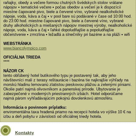
raňajky, obedy a večere formou chutných švédskych stolov vrátane
nápojov • tematické večere • počas obedov a večerí je k dispozícií
miestne čapované pivo, biele a červené víno, vybrané nealkoholické
nápoje, voda, káva a čaj • v pool bare sú podávané v čase od 10:00 hod.
do 23:00 hod. miestne čapované pivo, biele a červené víno, vybrané
druhy alkoholických a miešaných nápojov miestnej výroby, nealkoholické
nápoje, voda, káva a čaj • ľahké dopoludňajšie a popoludňajšie
občerstvenie • zmrzlina • ležadlá a slnečníky pri bazéne a na pláži • wifi
WEBSTRÁNKA
www.biancolympico.com
OFICIÁLNA TRIEDA
****
NÁZOR CK
tento obľúbený hotel butikového typu je postavený tak, aby jeho
návštevníci mali z terasy reštaurácie i bazéna tie najkrajšie výhľady na
morskú hladinu lemovanú zlatistou pieskovou plážou a zelenými píniami.
Okolie patrí najmä olivovníkom a panenskej prírode. Ubytovanie je
zabezpečené v moderných priestranných izbách. Hotel odporúčame
najmä párom vyhľadávajúcim pokojnú dovolenkovú atmosféru.
Informácia o povinnom príplatku:
enviromentálna taxa hradená priamo na recepcii hotela vo výške 10 € na
izbu a deň pobytu v závislosti od oficiálnej triedy hotela.
Kontakty