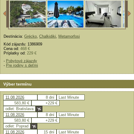
Destinácia:
Grécko
,
Chalkidiki
,
Metamorfosi
Kód zájazdu: 1386909
Cena od:
468 €
Príplatky od:
229 €
-
Pobytové zájazdy
-
Pre rodiny s deťmi
Výber termínu
11.08.2026
8 dní
Last Minute
583,80 €
+229 €
odlet: Bratislava
11.08.2026
8 dní
Last Minute
583,80 €
+229 €
odlet: Poprad
11.08.2026
15 dní
Last Minute