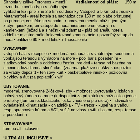
Sithonia v zálive Toroneos • menší
Vzdialenosť od pláže:
150 m
rezort butikového typu s nádhernými
výhľadmi leží približne 2,5 km od dedinky Vatopedi a 5 km od strediska
Metamorfosi • areál hotela sa nachádza cca 150 m od pláže prístupnej
po prírodnej cestičke so schodmi • upravená menšia pláž s jemným
zlatým pieskom, pri vstupe do mora miestami premiešaným s
kamienkami (ležadlá a slnečníkmi zdarma) • pláž od areálu hotela
oddeľuje miestna málo frekventovaná komunikácia • pozvoľný vstup do
mora • približne 80 km od letiska Thessaloniki
VYBAVENIE
vstupná hala s recepciou • moderná reštaurácia s vnútorným sedením a
vonkajšou terasou s výhľadom na more • pool bar s posedením •
sladkovodný bazén s oddelenou časťou pre deti • terasa pri bazéne na
slnenie s ležadlami a slnečníkmi (zdarma, plážové osušky k dispozícii
za vratný depozit) • tenisový kurt • basketbalové ihrisko • požičovňa
bicyklov a áut (za poplatok) • wifi
UBYTOVANIE
moderné, zrenovované 2-lôžkové izby • možnosť ubytovania v izbách s
bočným výhľadom na more (k dispozícii za príplatok) s možnosťou jednej
prístelky (formou rozkladacieho lôžka vhodného pre dieťa) • indiviuálne
ovládateľná klimatizácia • chladnička • TV • trezor • kúpeľňa s vaňou,
resp. sprchovým kútom a WC, sušič na vlasy • wifi • balkón, resp. terasa
s posedením
STRAVOVANIE
formou all inclusive
ULTRA ALL INCLUSIVE »