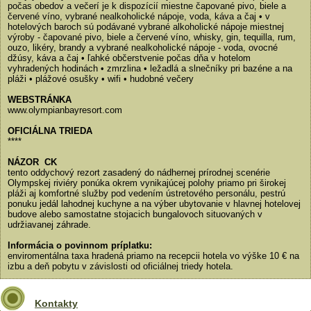
počas obedov a večerí je k dispozícií miestne čapované pivo, biele a
červené víno, vybrané nealkoholické nápoje, voda, káva a čaj • v
hotelových baroch sú podávané vybrané alkoholické nápoje miestnej
výroby - čapované pivo, biele a červené víno, whisky, gin, tequilla, rum,
ouzo, likéry, brandy a vybrané nealkoholické nápoje - voda, ovocné
džúsy, káva a čaj • ľahké občerstvenie počas dňa v hotelom
vyhradených hodinách • zmrzlina • ležadlá a slnečníky pri bazéne a na
pláži • plážové osušky • wifi • hudobné večery
WEBSTRÁNKA
www.olympianbayresort.com
OFICIÁLNA TRIEDA
****
NÁZOR CK
tento oddychový rezort zasadený do nádhernej prírodnej scenérie
Olympskej riviéry ponúka okrem vynikajúcej polohy priamo pri širokej
pláži aj komfortné služby pod vedením ústretového personálu, pestrú
ponuku jedál lahodnej kuchyne a na výber ubytovanie v hlavnej hotelovej
budove alebo samostatne stojacich bungalovoch situovaných v
udržiavanej záhrade.
Informácia o povinnom príplatku:
enviromentálna taxa hradená priamo na recepcii hotela vo výške 10 € na
izbu a deň pobytu v závislosti od oficiálnej triedy hotela.
Kontakty