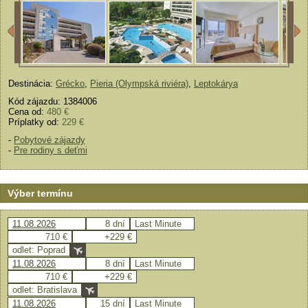
Destinácia:
Grécko
,
Pieria (Olympská riviéra)
,
Leptokárya
Kód zájazdu: 1384006
Cena od:
480 €
Príplatky od:
229 €
-
Pobytové zájazdy
-
Pre rodiny s deťmi
Výber termínu
11.08.2026
8 dní
Last Minute
710 €
+229 €
odlet: Poprad
11.08.2026
8 dní
Last Minute
710 €
+229 €
odlet: Bratislava
11.08.2026
15 dní
Last Minute