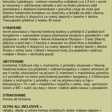
letovisku Leptokarya - centrum mestečka vzdialené cca 1,5 km • rezort
je situovaný v udržiavanej záhrade a ústi na širokú pieskovú pláž
premiešanú s drobnými kamienkami • pozvoľný vstup do mora (pre
klientov hotelového komplexu sú slnečníky a ležadlá na pláži zdarma,
plážové osušky k dispozícii za vratný depozit) • transfer z letiska
Thessaloniki približne 1 hodinu 30 minút
VYBAVENIE
rezort pozostáva z hlavnej hotelovej budovy a priľahlých 2-podlažných
bungalovov • samostatne stojaca priestranná recepcia s posedením • wifi
pripojenie v areáli hotela • hlavná reštaurácia Olympos • 3 bary (hlavný,
plážový a pool bar) • 2 bazény s terasami so slnečníkmi a ležadlami
(plážové osušky k dispozícii za vratný depozit) • detský bazén • detské
ihrisko • stolný tenis • biliard • tenisové kurty (za poplatok) • plážový
volejbal • fitness • obchodná pasáž
UBYTOVANIE
komfortné 2-lôžkové izby s možnosťou 1 prístelky situované v hlavnej
hotelovej budove (za príplatok) • rodinné bungalovy s izbami určenými až
pre 4 osoby situovanými na prízemí (1 miestnosť s manželskou posteľou
a 2 prístelkami vo forme poschodovej postele) • bungalovy s 2-lôžkovými
izbami s možnosťou 1 prístelky • set na prípravu kávy a čaju •
klimatizácia • TV • wifi • chladnička • kúpeľňa s vaňou, resp. sprchovým
kútom a WC • sušič na vlasy • trezor • balkón alebo terasa s posedením
STRAVOVANIE
formou all inclusive
ULTRA ALL INCLUSIVE »
raňajky, obedy a večere formou švédskych stolov vrátane nápojov •