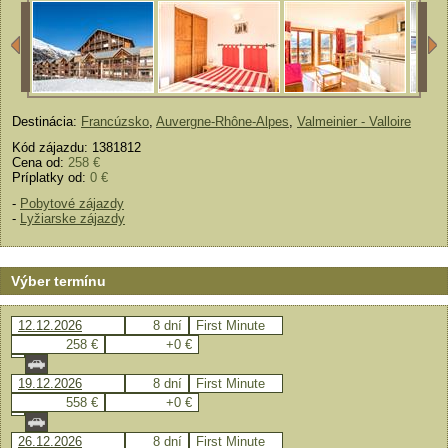
Destinácia:
Francúzsko
,
Auvergne-Rhône-Alpes
,
Valmeinier - Valloire
Kód zájazdu: 1381812
Cena od:
258 €
Príplatky od:
0 €
-
Pobytové zájazdy
-
Lyžiarske zájazdy
Výber termínu
12.12.2026
8 dní
First Minute
258 €
+0 €
19.12.2026
8 dní
First Minute
558 €
+0 €
26.12.2026
8 dní
First Minute