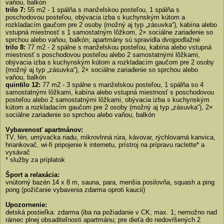
vaňou, balkón
trilo 7:
55 m2 - 1 spálňa s manželskou posteľou, 1 spálňa s
poschodovou posteľou, obývacia izba s kuchynským kútom a
rozkladacím gaučom pre 2 osoby (možný aj typ „zásuvka“), kabína alebo
vstupná miestnosť s 1 samostatným lôžkom, 2× sociálne zariadenie so
sprchou alebo vaňou, balkón; apartmány sú spravidla dvojpodlažné
trilo 8:
77 m2 - 2 spálne s manželskou posteľou, kabína alebo vstupná
miestnosť s poschodovou posteľou alebo 2 samostatnými lôžkami,
obývacia izba s kuchynským kútom a rozkladacím gaučom pre 2 osoby
(možný aj typ „zásuvka“), 2× sociálne zariadenie so sprchou alebo
vaňou, balkón
quintilo 12:
77 m2 - 3 spálne s manželskou posteľou, 1 spálňa so 4
samostatnými lôžkami, kabína alebo vstupná miestnosť s poschodovou
posteľou alebo 2 samostatnými lôžkami, obývacia izba s kuchynským
kútom a rozkladacím gaučom pre 2 osoby (možný aj typ „zásuvka“), 2×
sociálne zariadenie so sprchou alebo vaňou, balkón
Vybavenosť apartmánov:
TV, fén, umývaćka riadu, mikrovlnná rúra, kávovar, rýchlovarná kanvica,
hriankovač, wi-fi pripojenie k internetu, prístroj na prípravu raclette* a
vysávač
* služby za príplatok
Šport a relaxácia:
vnútorný bazén 14 x 8 m, sauna, para, menšia posilovňa, squash a ping
pong (požičanie vybavenia zdarma oproti kaucii)
Upozornenie:
detská postieľka: zdarma (iba na požiadanie v CK; max. 1; nemožno nad
rámec plnej obsaditeľnosti apartmánu; pre dieťa do nedovŕšených 2