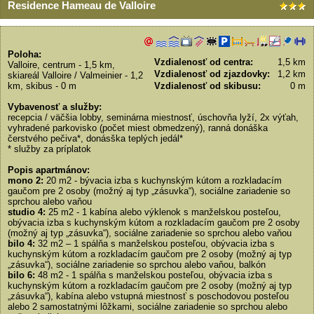
Residence Hameau de Valloire
Poloha:
Vzdialenosť od centra:
1,5 km
Valloire, centrum - 1,5 km,
Vzdialenosť od zjazdovky:
1,2 km
skiareál Valloire / Valmeinier - 1,2
km, skibus - 0 m
Vzdialenosť od skibusu:
0 m
Vybavenosť a služby:
recepcia / väčšia lobby, seminárna miestnosť, úschovňa lyží, 2x výťah,
vyhradené parkovisko (počet miest obmedzený), ranná donáška
čerstvého pečiva*, donásška teplých jedál*
* služby za príplatok
Popis apartmánov:
mono 2:
20 m2 - bývacia izba s kuchynským kútom a rozkladacím
gaučom pre 2 osoby (možný aj typ „zásuvka“), sociálne zariadenie so
sprchou alebo vaňou
studio 4:
25 m2 - 1 kabína alebo výklenok s manželskou posteľou,
obývacia izba s kuchynským kútom a rozkladacím gaučom pre 2 osoby
(možný aj typ „zásuvka“), sociálne zariadenie so sprchou alebo vaňou
bilo 4:
32 m2 – 1 spálňa s manželskou posteľou, obývacia izba s
kuchynským kútom a rozkladacím gaučom pre 2 osoby (možný aj typ
„zásuvka“), sociálne zariadenie so sprchou alebo vaňou, balkón
bilo 6:
48 m2 - 1 spálňa s manželskou posteľou, obývacia izba s
kuchynským kútom a rozkladacím gaučom pre 2 osoby (možný aj typ
„zásuvka“), kabína alebo vstupná miestnosť s poschodovou posteľou
alebo 2 samostatnými lôžkami, sociálne zariadenie so sprchou alebo