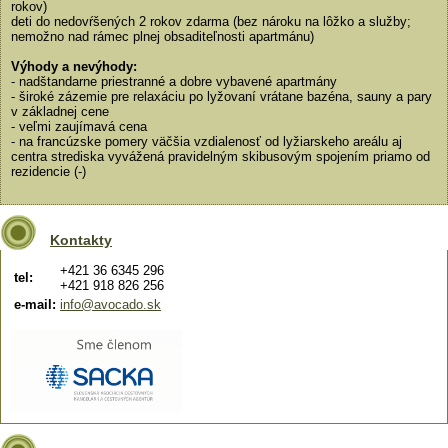
rokov)
deti do nedovŕšených 2 rokov zdarma (bez nároku na lôžko a služby;
nemožno nad rámec plnej obsaditeľnosti apartmánu)
Výhody a nevýhody:
- nadštandarne priestranné a dobre vybavené apartmány
- široké zázemie pre relaxáciu po lyžovaní vrátane bazéna, sauny a pary
v základnej cene
- veľmi zaujímavá cena
- na francúzske pomery väčšia vzdialenosť od lyžiarskeho areálu aj
centra strediska vyvážená pravidelným skibusovým spojením priamo od
rezidencie (-)
Kontakty
+421 36 6345 296
tel:
+421 918 826 256
e-mail:
info@avocado.sk