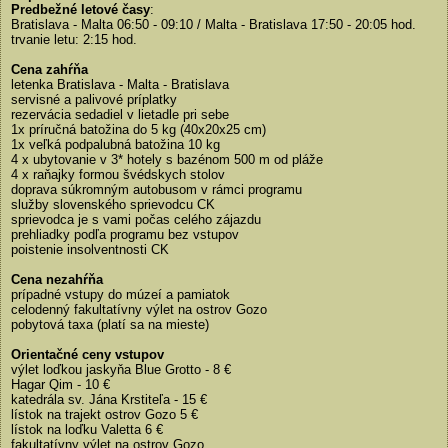
Predbežné letové časy
:
Bratislava - Malta 06:50 - 09:10 / Malta - Bratislava 17:50 - 20:05 hod.
trvanie letu: 2:15 hod.
Cena zahŕňa
letenka Bratislava - Malta - Bratislava
servisné a palivové príplatky
rezervácia sedadiel v lietadle pri sebe
1x príručná batožina do 5 kg (40x20x25 cm)
1x veľká podpalubná batožina 10 kg
4 x ubytovanie v 3* hotely s bazénom 500 m od pláže
4 x raňajky formou švédskych stolov
doprava súkromným autobusom v rámci programu
služby slovenského sprievodcu CK
sprievodca je s vami počas celého zájazdu
prehliadky podľa programu bez vstupov
poistenie insolventnosti CK
Cena nezahŕňa
prípadné vstupy do múzeí a pamiatok
celodenný fakultatívny výlet na ostrov Gozo
pobytová taxa (platí sa na mieste)
Orientačné ceny vstupov
výlet loďkou jaskyňa Blue Grotto - 8 €
Hagar Qim - 10 €
katedrála sv. Jána Krstiteľa - 15 €
lístok na trajekt ostrov Gozo 5 €
lístok na loďku Valetta 6 €
fakultatívny výlet na ostrov Gozo