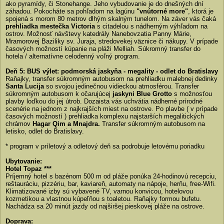
ako pyramídy, či Stonehange. Jeho vybudovanie je do dnešných dní
záhadou. Pokocháte sa pohľadom na lagúnu
"vnútorné more"
, ktorá je
spojená s morom 80 metrov dlhým skalným tunelom. Na záver vás čaká
prehliadka mestečka Victoria
s citadelou s nádherným výhľadom na
ostrov. Možnosť návštevy katedrály Nanebovzatia Panny Márie,
Mramorovej Baziliky sv. Juraja, stredovekej väznice či nákupy. V prípade
časových možností kúpanie na pláži Melliah. Súkromný transfer do
hotela / alternatívne celodenný voľný program.
Deň 5: BUS výlet: podmorská jaskyňa - megality - odlet do Bratislavy
Raňajky, transfer súkromným autobusom na prehliadku malebnej dedinky
Santa Lucija
so svojou jedinečnou vidieckou atmosférou. Transfer
súkromným autobusom k očarujúcej
jaskyni Blue Grotto
s možnosťou
plavby loďkou do jej útrob. Dozaista vás uchvátia nádherné prírodné
scenérie na jednom z najkrajších miest na ostrove. Po plavbe ( v prípade
časových možností ) prehliadka komplexu najstarších megalitických
chrámov
Hagar Qim a Mnajdra.
Transfer súkromným autobusom na
letisko, odlet do Bratislavy.
* program v príletový a odletový deň sa podrobuje letovému poriadku
Ubytovanie:
Hotel Topaz ***
Príjemný hotel s bazénom 500 m od pláže ponúka 24-hodinovú recepciu,
reštauráciu, pizzériu, bar, kaviareň, automaty na nápoje, herňu, free-Wifi.
Klimatizované izby sú vybavené TV, varnou konvicou, hotelovou
kozmetikou a vlastnou kúpeľňou s toaletou. Raňajky formou bufetu.
Nachádza sa 20 minút jazdy od najširšej pieskovej pláže na ostrove.
Doprava: