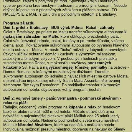
Poznávací zájazd s pobytom pri mori. Spoznajte krajinu maltských
rytierov pretkanú kresťanskými tradíciami a prírodnými krásami. Nebude
chýbať kúpanie sa v priezračných zátokách a plážach ostrova. TO
NAJLEPŠIE Z MALTY za 5 dní s pohodlným odletom z Bratislavy.
Program zájazdu
Deň 1: prílet z Bratislavy - BUS výlet: Mdina - Rabat - záhrady
Odlet z Bratislavy, po prílete na Maltu transfer súkromným autobusom
k
najkrajším záhradám na Malte
, ktoré obklopujú prezidentský palác.
Čaká vás úchvatná príroda, pokoj, fontány a pri troche šťastia, vzácna
čierna labuť. Pokračovanie súkromným autobusom do bývalého hlavného
mesta ostrova – Mdina. V meste "ticha" môžete v labyrinte starovekých
úzkych uličiek ochutnať domácu kuchyňu s výrazným talianským,
arabským a britským vplyvom. V poobedných hodinách prehliadka
susedného mesta Rabat, s možnosťou návštevy
podzemných
katakomb
Sv. Pavla a
najvýznamnejšej Rímskej pamiatky
na ostrove -
Domus Romana, s krásnymi mozaikovými dlažbami. Transfer
súkromným autobusom do jedného z najväčších miest na ostrove Mosta,
s prehliadkou impozantnej rotundy Santa Maria Assunta inšpirovanej
samotným Rímskym Panteónom. Po prehliadke transfer súkromným
autobusom do hotela, ubytovanie, voľný program, nocľah.
Deň 2: vojnové tunely - palác Veľmajstra - podmorské akvárium -
relax na pláži
Raňajky, celodenný voľný program na
kúpanie a relax
pri hotelovom
bazéne, alebo na pláži 500 m od hotela. Môžete stráviť deň aj na
najväčšej a najznámejšej pieskovej pláži Melliah cca 25 minút jazdy
autobusom od hotela. Nadšenci podmorského sveta môžu navštíviť
Maltské
Národné Akvárium
, ktoré sa nachádza neďaleko hotela.
Individuálna možnosť presunu miestnou dopravou na nákupy do Sliemy