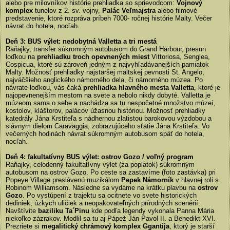
alebo pre milovníkov histórie prehliadka so sprievodcom:
Vojnový
komplex
tunelov z 2. sv. vojny,
Palác Veľmajstra
alebo filmové
predstavenie, ktoré rozpráva príbeh 7000- ročnej histórie Malty. Večer
návrat do hotela, nocľah.
Deň 3: BUS výlet: nedobytná Valletta a tri mestá
Raňajky, transfer súkromným autobusom do Grand Harbour, presun
loďkou na
prehliadku troch opevnených miest
Vittoriosa, Senglea,
Cospicua, ktoré sú zároveň jedným z najvyhľadávanejších pamiatok
Malty. Možnosť prehliadky najstaršej maltskej pevnosti St. Angelo,
najväčšieho anglického námorného dela, či námorného múzea. Po
návrate loďkou, vás čaká
prehliadka hlavného mesta Valletta
, ktoré je
najopevnenejším mestom na svete a nebolo nikdy dobyté. Valletta je
múzeom sama o sebe a nachádza sa tu nespočetné množstvo múzeí,
kostolov, kláštorov, palácov úžasnou históriou. Možnosť prehliadky
katedrály Jána Krstiteľa s nádhernou zlatistou barokovou výzdobou a
slávnym dielom Caravaggia, zobrazujúceho sťatie Jána Krstiteľa. Vo
večerných hodinách návrat súkromným autobusom späť do hotela,
nocľah.
Deň 4: fakultatívny BUS výlet: ostrov Gozo / voľný program
Raňajky, celodenný fakultatívny výlet (za poplatok) súkromným
autobusom na ostrov Gozo. Po ceste sa zastavíme (foto zastávka) pri
Popeye Village preslávenú muzikálom
Pepek Námorník
v hlavnej roli s
Robinom Williamsom. Následne sa vydáme na krátku plavbu na
ostrov
Gozo
. Po vystúpení z trajektu sa ocitnete vo svete historických
dediniek, úzkych uličiek a neopakovateľných prírodných scenérií.
Navštívite
baziliku Ta´Pinu
kde podľa legendy vykonala Panna Mária
niekoľko zázrakov. Modlil sa tu aj Pápež Ján Pavol II. a Benedikt XVI.
Prezriete si
megalitický chrámový komplex Ggantija
, ktorý je starší