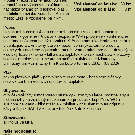
Moderný rezort s príjemnou rodinnou
Vzdialenosť od letiska:
60 km
atmosférou a výbornými službami sa
nachádza priamo pri pieskovej pláži,
Vzdialenosť od pláže:
0 m
neďaleko letoviska Kusadasi. Antické
mesto Efez je vzdialené iba 7 km.
Popis:
hlavná reštaurácia • 4 a la carte reštaurácie • snack reštaurácia •
cukráreň • gözleme • 6 barov • bezplatné Wi-Fi pripojenie • konferenčné
priestory • nákupná pasáž • kvalitné SPA centrum • kaderníctvo • lekár •
3 vonkajšie a 1 vnútorný bazén • bazén so šmýkačkami pre deti aj
dospelých • moderný aquapark s množstvom atrakcií pre deti i dospelých
• detský bazén • herňa • billiard za poplatok • tenis • basketbal • plážový
volejbal • stolný tenis • pestré animačné aktivity • medzinárodný
animačný tím • animačný tím Klub Leto v termíne 28.6. - 3.9.2026
Pláž:
pekná piesková pláž • pozvoľný vstup do mora • bezplatný plážový
servis • centrum vodných športov za poplatok
Ubytovanie:
dvojlôžkové izby s možnosťou prístelky • izby typu large, rodinné izby a
rodinné izby so zdieľaným bazénom za príplatok • kúpeľňa s WC a
sušičom na vlasy • klimatizácia • minibar • príslušenstvo na prípravu
kávy a čaju • SAT TV • trezor • telefón • šatník • balkón
Stravovanie:
all inclusive ultra
Naše hodnotenie: