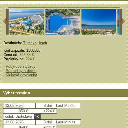
Destinácia:
Turecko
,
Izmir
Kód zájazdu: 1380508
Cena od:
805,35 €
Príplatky od:
224 €
-
Pobytové zájazdy
-
Pre rodiny s deťmi
-
Klubová dovolenka
Výber termínu
13.08.2026
8 dní
Last Minute
959 €
+224 €
odlet: Bratislava
13.08.2026
8 dní
Last Minute
959 €
+224 €