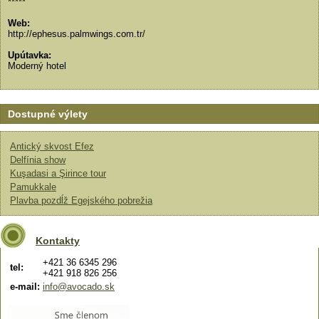
*****
Web:
http://ephesus.palmwings.com.tr/
Upútavka:
Moderný hotel
Dostupné výlety
Antický skvost Efez
Delfínia show
Kuşadasi a Şirince tour
Pamukkale
Plavba pozdĺž Egejského pobrežia
Kontakty
+421 36 6345 296
tel:
+421 918 826 256
e-mail:
info@avocado.sk