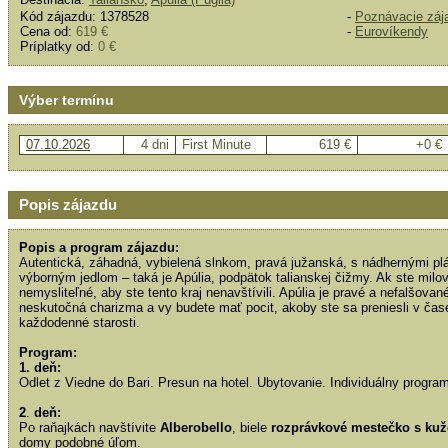
Kód zájazdu: 1378528
-
Poznávacie záj
Cena od:
619 €
-
Eurovíkendy
Príplatky od:
0 €
Výber termínu
07.10.2026
4 dni
First Minute
619 €
+0 €
Popis zájazdu
Popis a program zájazdu:
Autentická, záhadná, vybielená slnkom, pravá južanská, s nádhernými plá
výborným jedlom – taká je Apúlia, podpätok talianskej čižmy. Ak ste milov
nemysliteľné, aby ste tento kraj nenavštívili. Apúlia je pravé a nefalšovan
neskutočná charizma a vy budete mať pocit, akoby ste sa preniesli v čas
každodenné starosti.
Program:
1. deň:
Odlet z Viedne do Bari. Presun na hotel. Ubytovanie. Individuálny progra
2
.
deň:
Po raňajkách navštívite
Alberobello
, biele
rozprávkové mestečko s kuž
domy podobné úľom.