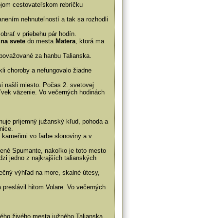
vojom cestovateľskom rebríčku
anením nehnuteľností a tak sa rozhodli
obrať v priebehu pár hodín.
 na svete
do mesta
Matera
, ktorá ma
i považované za hanbu Talianska.
kli choroby a nefungovalo žiadne
si našli miesto. Počas 2. svetovej
koľvek väzenie. Vo večerných hodinách
nuje príjemný južanský kľud, pohoda a
nice.
 kameňmi vo farbe slonoviny a v
dené Spumante, nakoľko je toto mesto
zi jedno z najkrajších talianských
čný výhľad na more, skalné útesy,
preslávil hitom Volare. Vo večerných
kého živého mesta južného Talianska.