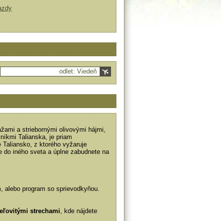
azdy
odlet: Viedeň
žami a striebornými olivovými hájmi,
níkmi Talianska, je priam
é Taliansko, z ktorého vyžaruje
e do iného sveta a úplne zabudnete na
m, alebo program so sprievodkyňou.
eľovitými strechami
, kde nájdete