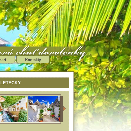
neri
Kontakty
ov LETECKY