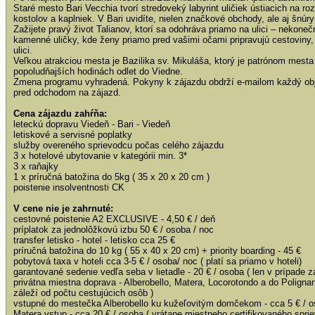
Staré mesto Bari Vecchia tvorí stredoveký labyrint uličiek ústiacich na 
kostolov a kaplniek. V Bari uvidíte, nielen značkové obchody, ale aj šnú
Zažijete pravý život Talianov, ktorí sa odohráva priamo na ulici – nekon
kamenné uličky, kde ženy priamo pred vašimi očami pripravujú cestoviny, 
ulici.
Veľkou atrakciou mesta je Bazilika sv. Mikuláša, ktorý je patrónom mesta
popoludňajších hodinách odlet do Viedne.
Zmena programu vyhradená. Pokyny k zájazdu obdrží e-mailom každý obj
pred odchodom na zájazd.
Cena zájazdu zahŕňa:
leteckú dopravu Viedeň - Bari - Viedeň
letiskové a servisné poplatky
služby overeného sprievodcu počas celého zájazdu
3 x hotelové ubytovanie v kategórii min. 3*
3 x raňajky
1 x príručná batožina do 5kg ( 35 x 20 x 20 cm )
poistenie insolventnosti CK
V cene nie je zahrnuté:
cestovné poistenie A2 EXCLUSIVE - 4,50 € / deň
príplatok za jednolôžkovú izbu 50 € / osoba / noc
transfer letisko - hotel - letisko cca 25 €
príručná batožina do 10 kg ( 55 x 40 x 20 cm) + priority boarding - 45 €
pobytová taxa v hoteli cca 3-5 € / osoba/ noc ( platí sa priamo v hoteli)
garantované sedenie vedľa seba v lietadle - 20 € / osoba ( len v prípade z
privátna miestna doprava - Alberobello, Matera, Locorotondo a do Poligna
záleží od počtu cestujúcich osôb )
vstupné do mestečka Alberobello ku kužeľovitým domčekom - cca 5 € / 
Matera vstup - cca 20 € / osoba ( vrátane miestneho certifikovaného spri