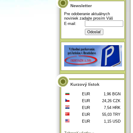
Newsletter
Pre odoberanie aktuálnych
noviniek zadajte prosím Váš
E-mail:
Kurzový lístok
EUR
1,96 BGN
EUR
24,26 CZK
EUR
7,54 HRK
EUR
55,03 TRY
EUR
1,15 USD