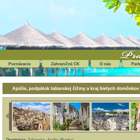
Poznávacie
Zahraničné CK
O nás
Part
Apúlia, podpätok talianskej čižmy a kraj bielych domček
Destinácia:
Taliansko
,
Apúlia (Puglia)