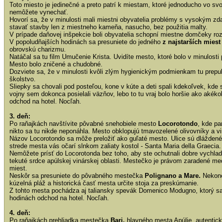
Toto miesto je jedinečné a preto patrí k miestam, ktoré jednoducho vo s
nemôžete vynechať.
Hovorí sa, že v minulosti mali miestni obyvatelia problémy s vysokým zd
stavať stavby len z miestneho kameňa, nasucho, bez použitia malty.
V prípade daňovej inšpekcie boli obyvatelia schopní miestne domčeky roz
V popoludňajších hodinách sa presuniete do jedného
z najstarších miest
obrovskú charizmu.
Natáčal sa tu film Umučenie Krista. Uvidíte mesto, ktoré bolo v minulost
Mesto bolo zničené a chudobné.
Dozviete sa, že v minulosti kvôli zlým hygienickým podmienkam tu prepu
školstvo.
Sliepky sa chovali pod posteľou, kone v kúte a deti spali kdekoľvek, kde 
vojny sem dokonca posielali väzňov, lebo to tu vraj bolo horšie ako aké
odchod na hotel. Nocľah.
3. deň:
Po raňajkách navštívite pôvabné snehobiele mesto
Locorotondo
, kde pa
nikto sa tu nikde neponáhla. Mesto obklopujú tmavozelené olivovníky a vi
Názov Locorotondo sa môže preložiť ako guľaté mesto. Ulice sú dláždené
strede mesta vás očarí slnkom zaliaty kostol - Santa Maria della Graecia.
Nemôžete prísť do Locorotonda bez toho, aby ste ochutnali dobre vychla
tekuté srdce apúlskej vinárskej oblasti. Mestečko je právom zaradené med
miest.
Neskôr sa presuniete do pôvabného mestečka
Polignano a Mare.
Nekone
kúzelná pláž a historická časť mesta určite stoja za preskúmanie.
Z tohto mesta pochádza aj taliansky spevák Domenico Modugno, ktorý sa 
hodinách odchod na hotel. Nocľah.
4. deň:
Po raňajkách prehliadka mestečka
Bari,
hlavného mesta Apúlie,
autentic