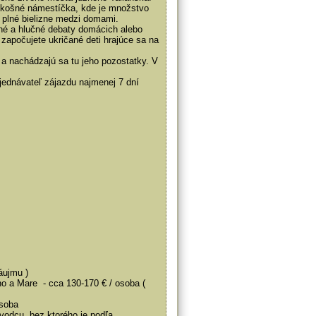
rozkošné námestíčka, kde je množstvo
ry plné bielizne medzi domami.
ečné a hlučné debaty domácich alebo
započujete ukričané deti hrajúce sa na
 a nachádzajú sa tu jeho pozostatky. V
ednávateľ zájazdu najmenej 7 dní
áujmu )
no a Mare - cca 130-170 € / osoba (
osoba
evodcu, bez ktorého je podľa