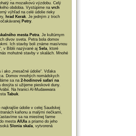
ohatý na mozaikovú výzdobu. Celý
tského obdobia. Vystúpime na
vrch
ný výhľad na celé údolie rieky
úry,
hrad Kerak
. Je jedným z troch
k očakávanej
Petry
.
skalného mesta Petra
. Je kultúrnym
h divov sveta. Petra bola domov
 rokmi. Ich stavby boli známe masívnou
, v Biblii nazývané aj
Sela
, ktoré
 nás mohutné stavby v skalách. Mnohé
á i ako „mesačné údolie“. Vďaka
siaca. Domov mnohých nomádskych
ydáme sa na
2-hodinové safari na
a dosýta si užijeme pieskové duny.
Arábii. Na hranici Al-Mudawwara
esta
Tabuk
.
o najkrajšie údolie v celej Saudskej
stranách kaňonu a malými riečkami,
 Zastavíme sa na miestnej farme
e do mesta
AlUla
a priamo do jeho
vysoká
Slonia skala
, vytvorená