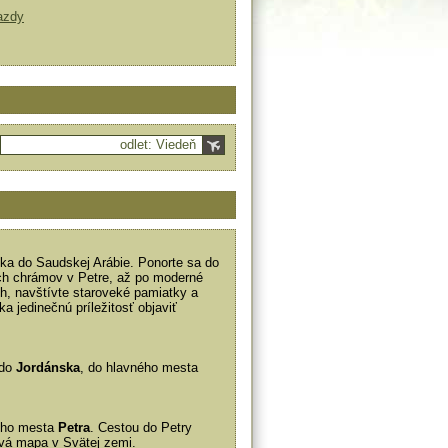
azdy
odlet: Viedeň
ka do Saudskej Arábie. Ponorte sa do
ných chrámov v Petre, až po moderné
ch, navštívte staroveké pamiatky a
a jedinečnú príležitosť objaviť
 do
Jordánska
, do hlavného mesta
ného mesta
Petra
. Cestou do Petry
ová mapa v Svätej zemi.