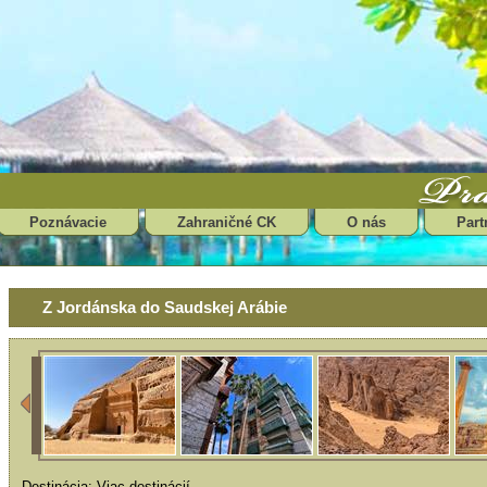
Poznávacie
Zahraničné CK
O nás
Part
Z Jordánska do Saudskej Arábie
Destinácia: Viac destinácií