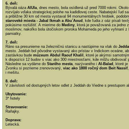
6. deň:
Bývalá oáza
AlUla
, dnes mesto, bola osídlená už pred 7000 rokmi. Okolo
rozvíjalo vďaka strategickej polohe na kadidlovej ceste. Nabatejskí ľud sa 
a približne 30 km od mesta vystaval 94 monumentálnych hrobiek, podobn
staroveké miesta - Jabal Ikmah a Abu´Aoud
, kde ľudia z oáz písali te
pokúsime rozlúštiť. A mierime do
Mediny
, ktorá je považovaná za jedno z
moslimov, nakoľko bola útočiskom proroka Mohameda po jeho vyhnaní z 
pamiatky.
7. deň:
Ráno sa presunieme na železničnú stanicu a nastúpime na vlak do
Jedd
mesto. Jeddah bol pôvodne vystavaný ako prístav v Indickom oceáne, ab
zastávkou bude
múzeum Abdul Raouf Khalil
, ktoré je akýmsi samotn
k dispozícii 12 budov s viac ako 300 miestnosťami, kde môžu obdivovať p
Následne sa vydáme do
Starého mesta
, nazývaného i
Al-Balad
, ktoré 
Zvonku si pozrieme zrenovovaný,
viac ako 1800 ročný dom Beit Nassif
i mešitu.
8. deň:
V závislosti od dostupných letov odlet z Jeddah do Viedne s prestupom a
Ubytovanie:
3* hotely
Stravovanie:
Raňajky.
Doprava:
Letecká.