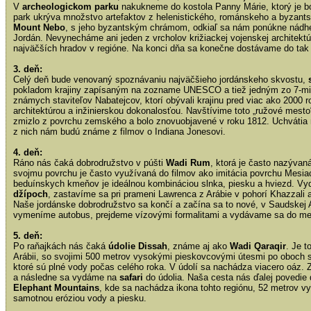
V
archeologickom parku
nakukneme do kostola Panny Márie, ktorý je b
park ukrýva množstvo artefaktov z helenistického, románskeho a byzan
Mount Nebo
, s jeho byzantským chrámom, odkiaľ sa nám ponúkne nádher
Jordán. Nevynecháme ani jeden z vrcholov križiackej vojenskej architekt
najväčších hradov v regióne. Na konci dňa sa konečne dostávame do ta
3. deň:
Celý deň bude venovaný spoznávaniu najväčšieho jordánskeho skvostu,
pokladom krajiny zapísaným na zozname UNESCO a tiež jedným zo 7-mic
známych staviteľov Nabatejcov, ktorí obývali krajinu pred viac ako 2000
architektúrou a inžinierskou dokonalosťou. Navštívime toto „ružové mesto“
zmizlo z povrchu zemského a bolo znovuobjavené v roku 1812. Uchvátia
z nich nám budú známe z filmov o Indiana Jonesovi.
4. deň:
Ráno nás čaká dobrodružstvo v púšti
Wadi Rum
, ktorá je často nazývan
svojmu povrchu je často využívaná do filmov ako imitácia povrchu Me
beduínskych kmeňov je ideálnou kombináciou slnka, piesku a hviezd. V
džípoch
, zastavíme sa pri prameni Lawrenca z Arábie v pohorí Khazzali 
Naše jordánske dobrodružstvo sa končí a začína sa to nové, v Saudskej 
vymeníme autobus, prejdeme vízovými formalitami a vydávame sa do m
5. deň:
Po raňajkách nás čaká
údolie Dissah
, známe aj ako
Wadi Qaraqir
. Je t
Arábii, so svojimi 500 metrov vysokými pieskovcovými útesmi po oboch 
ktoré sú plné vody počas celého roka. V údolí sa nachádza viacero oáz.
a následne sa vydáme na
safari
do údolia. Naša cesta nás ďalej povedi
Elephant Mountains
, kde sa nachádza ikona tohto regiónu, 52 metrov 
samotnou eróziou vody a piesku.