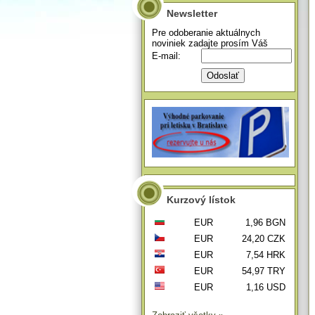
Newsletter
Pre odoberanie aktuálnych
noviniek zadajte prosím Váš
E-mail:
Kurzový lístok
EUR
1,96 BGN
EUR
24,20 CZK
EUR
7,54 HRK
EUR
54,97 TRY
EUR
1,16 USD