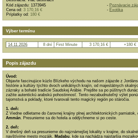
Kód zájazdu: 1373945
-
Poznávacie záj
Cena od:
3 170,16 €
-
Exotika
Príplatky od:
180 €
Výber termínu
14.11.2026
8 dní
First Minute
3 170,16 €
+180 €
Popis zájazdu
Úvod:
Objavte fascinujúce kúzlo Blízkeho východu na našom zájazde z Jordáns
histórie a kultúry týchto dvoch unikátnych krajín, od majestátnych skal
zázraky a bohaté tradície Saudskej Arábie. Prejdite sa po púštnych duná
zažite autentickú arabskú pohostinnosť. Tento nezabudnuteľný výlet ponúk
tajomstvá a poklady, ktoré tvarovali tento magický región po stáročia.
1. deň:
Z Viedne odlietame do čarovnej krajiny plnej architektonických pamiatok,
Ammán
. Presunieme sa do hotela a oddýchneme si po ceste.
2. deň:
V dnešný deň sa presunieme do najznámejšej lokality v krajine, do skal
navštívime mesto mozáik,
Madabu
, kde sa nachádza najstaršia mozaik