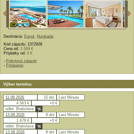
Destinácia:
Egypt
,
Hurghada
Kód zájazdu: 1372928
Cena od:
1 559 €
Príplatky od:
0 €
-
Pobytové zájazdy
-
Potápanie
Výber termínu
11.08.2026
15 dní
Last Minute
4 563 €
+0 €
odlet: Bratislava
13.08.2026
8 dní
Last Minute
1 679 €
+0 €
odlet: Bratislava
13.08.2026
8 dní
Last Minute