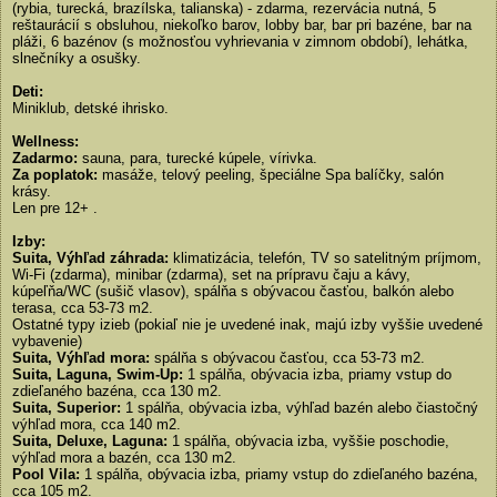
(rybia, turecká, brazílska, talianska) - zdarma, rezervácia nutná, 5
reštaurácií s obsluhou, niekoľko barov, lobby bar, bar pri bazéne, bar na
pláži, 6 bazénov (s možnosťou vyhrievania v zimnom období), lehátka,
slnečníky a osušky.
Deti:
Miniklub, detské ihrisko.
Wellness:
Zadarmo:
sauna, para, turecké kúpele, vírivka.
Za poplatok:
masáže, telový peeling,
špeciálne Spa balíčky, salón
krásy.
Len pre 12+ .
Izby:
Suita, Výhľad záhrada:
klimatizácia, telefón, TV so satelitným príjmom,
Wi-Fi (zdarma), minibar (zdarma), set na prípravu čaju a kávy,
kúpeľňa/WC (sušič vlasov), spálňa s obývacou časťou, balkón alebo
terasa, cca 53-73 m2.
Ostatné typy izieb (pokiaľ nie je uvedené inak, majú izby vyššie uvedené
vybavenie)
Suita, Výhľad mora:
spálňa s obývacou časťou, cca 53-73 m2.
Suita, Laguna, Swim-Up:
1 spálňa, obývacia izba,
priamy vstup do
zdieľaného bazéna, cca 130 m2.
Suita, Superior:
1 spálňa, obývacia izba, výhľad bazén alebo čiastočný
výhľad mora, cca 140 m2.
Suita, Deluxe, Laguna:
1 spálňa, obývacia izba, vyššie poschodie,
výhľad mora a bazén, cca 130 m2.
Pool Vila:
1 spálňa, obývacia izba, priamy vstup do zdieľaného bazéna,
cca 105 m2.