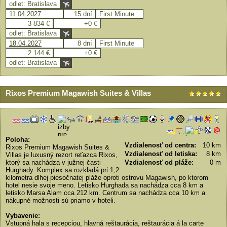
odlet: Bratislava
11.04.2027
15 dní
First Minute
3 834 €
+0 €
odlet: Bratislava
18.04.2027
8 dní
First Minute
2 144 €
+0 €
odlet: Bratislava
Rixos Premium Magawish Suites & Villas
Poloha:
Vzdialenosť od centra:
10 km
Rixos Premium Magawish Suites &
Vzdialenosť od letiska:
8 km
Villas je luxusný rezort reťazca Rixos,
ktorý sa nachádza v južnej časti
Vzdialenosť od pláže:
0 m
Hurghady. Komplex sa rozkladá pri 1,2
kilometra dlhej piesočnatej pláže oproti ostrovu Magawish, po ktorom
hotel nesie svoje meno. Letisko Hurghada sa nachádza cca 8 km a
letisko Marsa Alam cca 212 km. Centrum sa nachádza cca 10 km a
nákupné možnosti sú priamo v hoteli.
Vybavenie:
Vstupná hala s recepciou, hlavná reštaurácia, reštaurácia á la carte