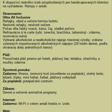
K dispozícii niekoľko izieb prispôsobených pre handicapovaných klientov
na vyžiadanie. Rampy v areáli.
Stravovanie:
Ultra All Inclusive
Raňajky, obed a večera formou bufetu
Neskoré raňajky, neskoré večere
Počas dňa ľahký snack, káva, čaj, sladké pečivo
Reštaurácia á la carte (rybí, turecká, brazílska, talianska) - zdarma,
rezervácia nutná
Vybrané alkoholické a nealkoholické nápoje miestnej výroby, vrátane
vybraných importovaných alkoholických nápojov (24 hodín denne, podľa
otváracej doby jednotlivých barov)
Pláž:
Piesočnatá pláž priamo pri hoteli, plážový bar, lehátka, slnečníky a
osušky zdarma.
Športová ponuka:
Zadarmo:
fitness, tenisový kurt (osvetlenie za poplatok), stolný tenis,
biliard, šípky, mini futbal, futbal, plážový volleyball.
Za poplatok:
potápačské centrum.
Zábava:
Denné a večerné animačné programy.
Internet:
Zadarmo:
Wi-Fi v celom areáli hotela vr. izieb.
Web: