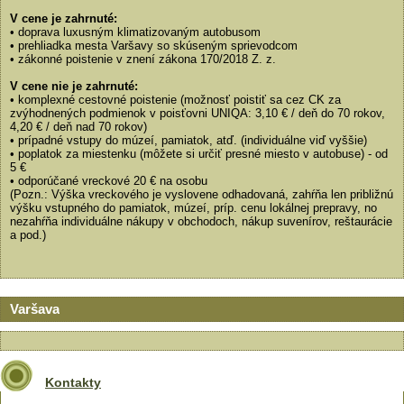
V cene je zahrnuté:
• doprava luxusným klimatizovaným autobusom
• prehliadka mesta Varšavy so skúseným sprievodcom
• zákonné poistenie v znení zákona 170/2018 Z. z.
V cene nie je zahrnuté:
• komplexné cestovné poistenie (možnosť poistiť sa cez CK za
zvýhodnených podmienok v poisťovni UNIQA: 3,10 € / deň do 70 rokov,
4,20 € / deň nad 70 rokov)
• prípadné vstupy do múzeí, pamiatok, atď. (individuálne viď vyššie)
• poplatok za miestenku (môžete si určiť presné miesto v autobuse) - od
5 €
• odporúčané vreckové 20 € na osobu
(Pozn.: Výška vreckového je vyslovene odhadovaná, zahŕňa len približnú
výšku vstupného do pamiatok, múzeí, príp. cenu lokálnej prepravy, no
nezahŕňa individuálne nákupy v obchodoch, nákup suvenírov, reštaurácie
a pod.)
Varšava
Kontakty