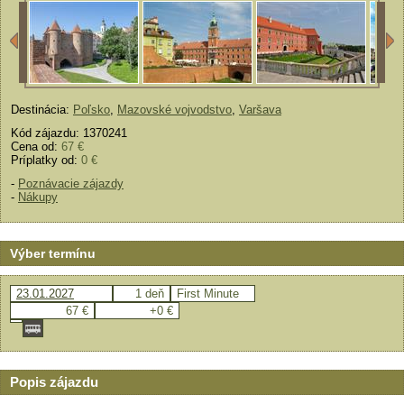
Destinácia:
Poľsko
,
Mazovské vojvodstvo
,
Varšava
Kód zájazdu: 1370241
Cena od:
67 €
Príplatky od:
0 €
-
Poznávacie zájazdy
-
Nákupy
Výber termínu
23.01.2027
1 deň
First Minute
67 €
+0 €
Popis zájazdu