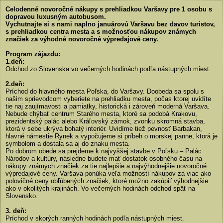
Celodenné novoročné nákupy s prehliadkou Varšavy pre 1 osobu s
dopravou luxusným autobusom.
Vychutnajte si s nami naplno januárovú Varšavu bez davov turistov,
s prehliadkou centra mesta a s možnosťou nákupov známych
značiek za výhodné novoročné výpredajové ceny.
Program zájazdu:
1.deň:
Odchod zo Slovenska vo večerných hodinách podľa nástupných miest.
2.deň:
Príchod do hlavného mesta Poľska, do Varšavy. Doobeda sa spolu s
našim sprievodcom vyberiete na prehliadku mesta, počas ktorej uvidíte
tie naj zaujímavosti a pamiatky, historická i zároveň moderná Varšava.
Nebude chýbať centrum Starého mesta, ktoré sa podobá Krakovu,
prezidentský palác alebo Kráľovský zámok, zvonku skromná stavba,
ktorá v sebe ukrýva bohatý interiér. Uvidíme tiež pevnosť Barbakan,
hlavné námestie Rynek a vypočujeme si príbeh o morskej panne, ktorá je
symbolom a dostala sa aj do znaku mesta.
Po dobrom obede sa prejdeme k najvyššej stavbe v Poľsku – Palác
Národov a kultúry, následne budete mať dostatok osobného času na
nákupy známych značiek za tie najlepšie a najvýhodnejšie novoročné
výpredajové ceny. Varšava ponúka veľa možností nákupov za viac ako
polovičné ceny obľúbených značiek, ktoré možno zakúpiť výhodnejšie
ako v okolitých krajinách. Vo večerných hodinách odchod späť na
Slovensko.
3. deň:
Príchod v skorých ranných hodinách podľa nástupných miest.