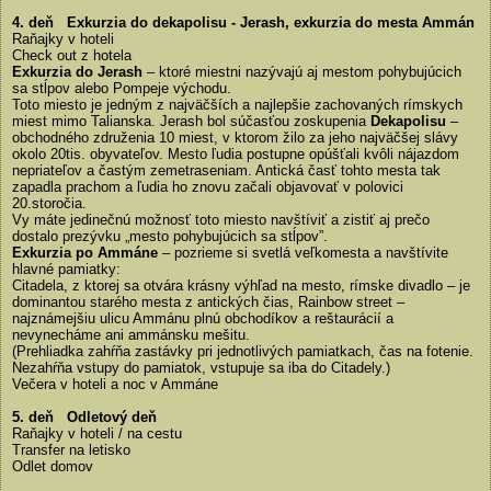
4. deň Exkurzia do dekapolisu - Jerash, exkurzia do mesta Ammán
Raňajky v hoteli
Check out z hotela
Exkurzia do Jerash
– ktoré miestni nazývajú aj mestom pohybujúcich
sa stĺpov alebo Pompeje východu.
Toto miesto je jedným z najväčších a najlepšie zachovaných rímskych
miest mimo Talianska. Jerash bol súčasťou zoskupenia
Dekapolisu
–
obchodného združenia 10 miest, v ktorom žilo za jeho najväčšej slávy
okolo 20tis. obyvateľov. Mesto ľudia postupne opúšťali kvôli nájazdom
nepriateľov a častým zemetraseniam. Antická časť tohto mesta tak
zapadla prachom a ľudia ho znovu začali objavovať v polovici
20.storočia.
Vy máte jedinečnú možnosť toto miesto navštíviť a zistiť aj prečo
dostalo prezývku „mesto pohybujúcich sa stĺpov”.
Exkurzia po Ammáne
– pozrieme si svetlá veľkomesta a navštívite
hlavné pamiatky:
Citadela, z ktorej sa otvára krásny výhľad na mesto, rímske divadlo – je
dominantou starého mesta z antických čias, Rainbow street –
najznámejšiu ulicu Ammánu plnú obchodíkov a reštaurácií a
nevynecháme ani ammánsku mešitu.
(Prehliadka zahŕňa zastávky pri jednotlivých pamiatkach, čas na fotenie.
Nezahŕňa vstupy do pamiatok, vstupuje sa iba do Citadely.)
Večera v hoteli a noc v Ammáne
5. deň Odletový deň
Raňajky v hoteli / na cestu
Transfer na letisko
Odlet domov