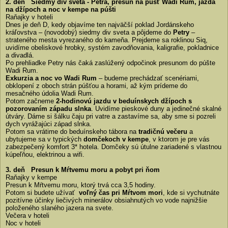
2. deň Siedmy div sveta - Petra, presun na púšť Wadi Rum, jazda
na džípoch a noc v kempe na púšti
Raňajky v hoteli
Dnes je deň D, kedy objavíme ten najväčší poklad Jordánskeho
kráľovstva – (novodobý) siedmy div sveta a pôjdeme do
Petry
–
strateného mesta vyrezaného do kameňa. Prejdeme sa roklinou Siq,
uvidíme obeliskové hrobky, systém zavodňovania, kaligrafie, pokladnice
a divadlá.
Po prehliadke Petry nás čaká zaslúžený odpočinok presunom do púšte
Wadi Rum.
Exkurzia a noc vo Wadi Rum
– budeme prechádzať scenériami,
obklopení z oboch strán púšťou a horami, až kým prídeme do
mesačného údolia Wadi Rum.
Potom začneme
2-hodinovú jazdu v beduínskych džípoch s
pozorovaním západu slnka
. Uvidíme pieskové duny a jedinečné skalné
útváry. Dáme si šálku čaju pri vatre a zastavíme sa, aby sme si pozreli
dych vyrážajúci západ slnka.
Potom sa vrátime do beduínskeho tábora na
tradičnú večeru
a
ubytujeme sa v typických
domčekoch v kempe
, v ktorom je pre vás
zabezpečený komfort 3* hotela. Domčeky sú útulne zariadené s vlastnou
kúpeľňou, elektrinou a wifi.
3. deň Presun k Mŕtvemu moru a pobyt pri ňom
Raňajky v kempe
Presun k Mŕtvemu moru, ktorý trvá cca 3,5 hodiny.
Potom si budete užívať
voľný čas pri Mŕtvom mori
, kde si vychutnáte
pozitívne účinky liečivých minerálov obsiahnutých vo vode najnižšie
položeného slaného jazera na svete.
Večera v hoteli
Noc v hoteli