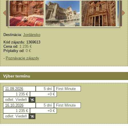
Destinácia:
Jordánsko
Kód zájazdu: 1369613
Cena od:
1 235 €
Príplatky od:
0 €
-
Poznávacie zájazdy
Výber termínu
11.09.2026
5 dní
First Minute
1 235 €
+0 €
odlet: Viedeň
16.10.2026
5 dní
First Minute
1 235 €
+0 €
odlet: Viedeň