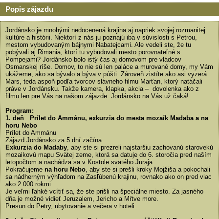
Popis zájazdu
Jordánsko je mnohými nedocenená krajina aj napriek svojej rozmanitej
kultúre a histórii. Niektorí z nás ju poznajú iba v súvislosti s Petrou,
mestom vybudovaným bájnymi Nabatejcami. Ale vedeli ste, že tu
pobývali aj Rimania, ktorí tu vybudovali mesto porovnateľné s
Pompejami? Jordánsko bolo istý čas aj domovom pre vládcov
Osmanskej ríše. Domov, to nie sú len paláce a murované domy, my Vám
ukážeme, ako sa bývalo a býva v púšti. Zároveň zistíte ako asi vyzerá
Mars, teda aspoň podľa tvorcov slávneho filmu Marťan, ktorý natáčali
práve v Jordánsku. Takže kamera, klapka, akcia – dovolenka ako z
filmu len pre Vás na našom zájazde. Jordánsko na Vás už čaká!
Program:
1. deň Prílet do Ammánu, exkurzia do mesta mozaík Madaba a na
horu Nebo
Prílet do Ammánu
Zájazd Jordánsko za 5 dní začína.
Exkurzia do Madaby
, aby ste si prezreli najstaršiu zachovanú starovekú
mozaikovú mapu Svätej zeme, ktorá sa datuje do 6. storočia pred naším
letopočtom a nachádza sa v Kostole svätého Juraja.
Pokračujeme
na horu Nebo
, aby ste si prešli kroky Mojžiša a pokochali
sa nádherným výhľadom na Zasľúbenú krajinu, rovnako ako on pred viac
ako 2 000 rokmi.
Je veľmi ľahké vcítiť sa, že ste prišli na špeciálne miesto. Za jasného
dňa je možné vidieť Jeruzalem, Jericho a Mŕtve more.
Presun do Petry, ubytovanie a večera v hoteli.