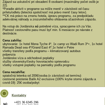
Zájazd sa uskutoční pri obsadení 8 osobami (maximálny počet osôb je
22).
*Poradie aktivít v programe sa môže meniť v závislosti od času
príletu/odletu (letecká spoločnosť má právo meniť časy letov).
**CK má právo na zmenu hotela, úpravu programu, za predpokladu
adekvátnej náhrady a zrozumiteľného ohlásenia účastníkom zájazdu.
Na vstup do Jordánska
sú
potrebné víza, spracujeme ich za Vás.
Platnosť cestovného pasu musí byť min. 6 mesiacov po návrate z
destinácie.
Cena zahŕňa:
ubytovanie: 1x hotel Mena Tyche 4*, 1x camp vo Wadi Rum 3*+, 1x hotel
Ramada Dead sea 4*/Grand East 4*,1x hotel v Petre
všetky transfery podľa programu – klimatizovaný autobus
polpenzia
Jordánske víza a odchodové poplatky
služby slovensky/česky hovoriacieho sprievodcu
všetky vstupné poplatky na pamiatky podľa programu
Cena nezahŕňa:
spiatočná letenka od 200€/osoba (v závislosti od termínu)
cestovné poistenie Balík A2 exclusive (100% krytie storno zájazdu a
covid-19): 25€ osoba/pobyt
Kontakty
+421 36 6345 296
tel: