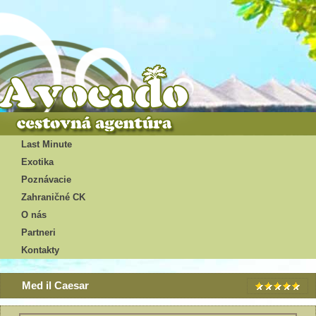
Last Minute
Exotika
Poznávacie
Zahraničné CK
O nás
Partneri
Kontakty
Med il Caesar