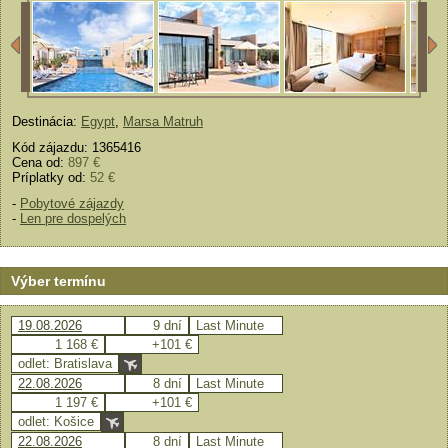
Destinácia:
Egypt
,
Marsa Matruh
Kód zájazdu: 1365416
Cena od:
897 €
Príplatky od:
52 €
-
Pobytové zájazdy
-
Len pre dospelých
Výber termínu
19.08.2026
9 dní
Last Minute
1 168 €
+101 €
odlet: Bratislava
22.08.2026
8 dní
Last Minute
1 197 €
+101 €
odlet: Košice
22.08.2026
8 dní
Last Minute