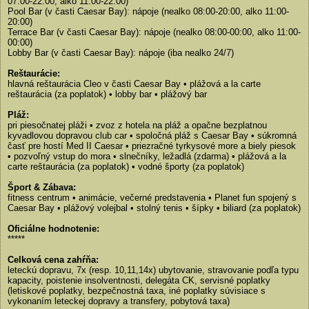
07:00-22:00, alko 11:00-22:00)
Pool Bar (v časti Caesar Bay): nápoje (nealko 08:00-20:00, alko 11:00-
20:00)
Terrace Bar (v časti Caesar Bay): nápoje (nealko 08:00-00:00, alko 11:00-
00:00)
Lobby Bar (v časti Caesar Bay): nápoje (iba nealko 24/7)
Reštaurácie:
hlavná reštaurácia Cleo v časti Caesar Bay • plážová a la carte
reštaurácia (za poplatok) • lobby bar • plážový bar
Pláž:
pri piesočnatej pláži • zvoz z hotela na pláž a opačne bezplatnou
kyvadlovou dopravou club car • spoločná pláž s Caesar Bay • súkromná
časť pre hostí Med II Caesar • priezračné tyrkysové more a biely piesok
• pozvoľný vstup do mora • slnečníky, ležadlá (zdarma) • plážová a la
carte reštaurácia (za poplatok) • vodné športy (za poplatok)
Šport & Zábava:
fitness centrum • animácie, večerné predstavenia • Planet fun spojený s
Caesar Bay • plážový volejbal • stolný tenis • šípky • biliard (za poplatok)
Oficiálne hodnotenie:
*****
Celková cena zahŕňa:
leteckú dopravu, 7x (resp. 10,11,14x) ubytovanie, stravovanie podľa typu
kapacity, poistenie insolventnosti, delegáta CK, servisné poplatky
(letiskové poplatky, bezpečnostná taxa, iné poplatky súvisiace s
vykonaním leteckej dopravy a transfery, pobytová taxa)