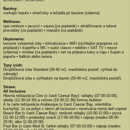
Bazény:
vonkajší bazén • slnečníky a ležadlá pri bazéne (zdarma)
Wellness:
spa centrum • jacuzzi • sauna (za poplatok) • skrášľovacie a telové
procedúry (za poplatok) • masáže (za poplatok)
Ubytovanie:
luxusne vybavené izby • klimatizácia • WiFi (rýchlejšie pripojenie za
príplatok) • kúpeľňa s WC • sušič vlasov • telefón • SAT TV • trezor
(zdarma) • minibar (za poplatok) • set na prípravu kávy a čaju • župan a
papuče • balkón alebo terasa
Typy izieb:
Dvojlôžková izba Standard (30-40 m2, manželská posteľ, výhľad do
záhrady)
Dvojlôžková izba s výhľadom na bazén (30-40 m2, manželská posteľ)
Strava:
All Inclusive
Hlavná reštaurácia Cleo (v časti Caesar Bay): raňajky (07:00-10:00),
obedy (12:30-14:30) a večere (19:30-21:30) formou bufetov
Á la carte reštaurácia Arabesque (v časti Caesar Bay, orientálna
kuchyňa): 1x za pobyt v rámci all inclusive • rezervácia nutná deň vopred
Beach Bar (v časti Caesar Bay): neskoré raňajky (10:00-11:00) • pizza
(11:00-12:00) • poobedný snack (17:00-18:00) • nápoje (nealko 08:00-
20:00, alko 11:00-20:00)
Pool Bar (v časti Med Il): ľahké raňajky (07:00-10:00) • nápoje (nealko