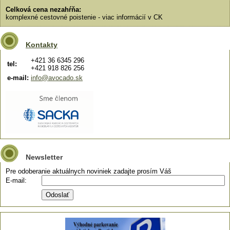
Celková cena nezahŕňa:
komplexné cestovné poistenie - viac informácií v CK
Kontakty
+421 36 6345 296
tel:
+421 918 826 256
e-mail:
info@avocado.sk
Newsletter
Pre odoberanie aktuálnych noviniek zadajte prosím Váš
E-mail: