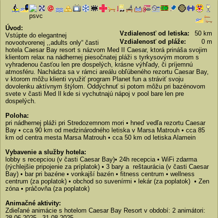
Úvod:
Vzdialenosť od letiska:
50 km
Vstúpte do elegantnej
Vzdialenosť od pláže:
0 m
novootvorenej ,,adults only“ časti
hotela Caesar Bay resort s názvom Med II Caesar, ktorá prináša svojim
klientom relax na nádhernej piesočnatej pláži s tyrkysovým morom s
vyhradenou časťou len pre dospelých, krásne výhľady, či príjemnú
atmosféru. Nachádza sa v rámci areálu obľúbeného rezortu Caesar Bay,
v ktorom môžu klienti využiť program Planet fun a stráviť svoju
dovolenku aktívnym štýlom. Oddýchnuť si potom môžu pri bazénovom
svete v časti Med Il kde si vychutnajú nápoj v pool bare len pre
dospelých.
Poloha:
pri nádhernej pláži pri Stredozemnom mori • hneď vedľa rezortu Caesar
Bay • cca 90 km od medzinárodného letiska v Marsa Matrouh • cca 85
km od centra mesta Marsa Matrouh • cca 50 km od letiska Alamein
Vybavenie a služby hotela:
lobby s recepciou (v časti Caesar Bay)• 24h recepcia • WiFi zdarma
(rýchlejšie pripojenie za príplatok) • 3 bary a reštaurácia (v časti Caesar
Bay) • bar pri bazéne • vonkajší bazén • fitness centrum • wellness
centrum (za poplatok) • obchod so suvenírmi • lekár (za poplatok) • Zen
zóna • práčovňa (za poplatok)
Animačné aktivity:
Zdieľané animácie s hotelom Caesar Bay Resort v období: 2 animátori:
28.06.2025 - 31.08.2025