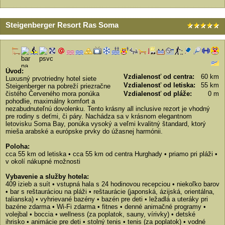
Steigenberger Resort Ras Soma
Úvod:
Vzdialenosť od centra:
60 km
Luxusný prvotriedny hotel siete
Vzdialenosť od letiska:
55 km
Steigenberger na pobreží priezračne
čistého Červeného mora ponúka
Vzdialenosť od pláže:
0 m
pohodlie, maximálny komfort a
nezabudnuteľnú dovolenku. Tento krásny all inclusive rezort je vhodný
pre rodiny s deťmi, či páry. Nachádza sa v krásnom elegantnom
letovisku Soma Bay, ponúka vysoký a veľmi kvalitný štandard, ktorý
mieša arabské a európske prvky do úžasnej harmónii.
Poloha:
cca 55 km od letiska • cca 55 km od centra Hurghady • priamo pri pláži •
v okolí nákupné možnosti
Vybavenie a služby hotela:
409 izieb a suít • vstupná hala s 24 hodinovou recepciou • niekoľko barov
• bar s reštauráciou na pláži • reštaurácie (japonská, ázijská, orientálna,
talianska) • vyhrievané bazény • bazén pre deti • ležadlá a uteráky pri
bazéne zdarma • Wi-Fi zdarma • fitnes • denné animačné programy •
volejbal • boccia • wellness (za poplatok, sauny, vírivky) • detské
ihrisko • animácie pre deti • stolný tenis • tenis (za poplatok) • vodné