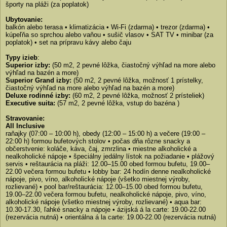
športy na pláži (za poplatok)
Ubytovanie:
balkón alebo terasa • klimatizácia • Wi-Fi (zdarma) • trezor (zdarma) •
kúpeľňa so sprchou alebo vaňou • sušič vlasov • SAT TV • minibar (za
poplatok) • set na prípravu kávy alebo čaju
Typy izieb
:
Superior izby:
(50 m2, 2 pevné lôžka, čiastočný výhľad na more alebo
výhľad na bazén a more)
Superior Grand izby:
(50 m2, 2 pevné lôžka, možnosť 1 prístelky,
čiastočný výhľad na more alebo výhľad na bazén a more)
Deluxe rodinné izby:
(60 m2, 2 pevné lôžka, možnosť 2 prísteliek)
Executive suita:
(57 m2, 2 pevné lôžka, vstup do bazéna )
Stravovanie:
All Inclusive
raňajky (07:00 – 10:00 h), obedy (12:00 – 15:00 h) a večere (19:00 –
22:00 h) formou bufetových stolov • počas dňa rôzne snacky a
občerstvenie: koláče, káva, čaj, zmrzlina • miestne alkoholické a
nealkoholické nápoje • špeciálny jedálny lístok na požiadanie • plážový
servis • reštaurácia na pláži: 12.00–15.00 obed formou bufetu, 19.00–
22.00 večera formou bufetu • lobby bar: 24 hodín denne nealkoholické
nápoje, pivo, víno, alkoholické nápoje (všetko miestnej výroby,
rozlievané) • pool bar/reštaurácia: 12.00–15.00 obed formou bufetu,
19.00–22.00 večera formou bufetu, nealkoholické nápoje, pivo, víno,
alkoholické nápoje (všetko miestnej výroby, rozlievané) • aqua bar:
10.30-17.30, ľahké snacky a nápoje • ázijská á la carte: 19.00-22.00
(rezervácia nutná) • orientálna á la carte: 19.00-22.00 (rezervácia nutná)