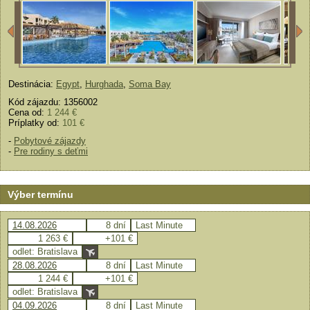
Destinácia:
Egypt
,
Hurghada
,
Soma Bay
Kód zájazdu: 1356002
Cena od:
1 244 €
Príplatky od:
101 €
-
Pobytové zájazdy
-
Pre rodiny s deťmi
Výber termínu
14.08.2026
8 dní
Last Minute
1 263 €
+101 €
odlet: Bratislava
28.08.2026
8 dní
Last Minute
1 244 €
+101 €
odlet: Bratislava
04.09.2026
8 dní
Last Minute