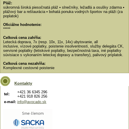
Pláž:
súkromná široká piesočnatá pláž • slnečníky, ležadlá a osušky zdarma •
plážový bar a reštaurácia • bohatá ponuka vodných športov na pláži (za
poplatok)
Oficiálne hodnotenie:
*****
Celková cena zahŕňa:
Letecká doprava, 7x (resp. 10x, 11x, 14x) ubytovanie, all
inclusive, vízové poplatky, poistenie insolventnosti, služby delegáta CK,
servisné poplatky (letiskové poplatky, bezpečnostná taxa, iné poplatky
súvisiace s vykonaním leteckej dopravy a transfery), palivový príplatok.
Celková cena nezahŕňa:
Komplexné cestovné poistenie
Kontakty
+421 36 6345 296
tel:
+421 918 826 256
e-mail:
info@avocado.sk