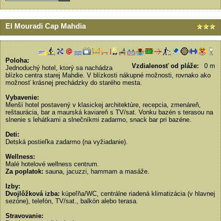
El Mouradi Cap Mahdia
Poloha:
Vzdialenosť od pláže:
0 m
Jednoduchý hotel, ktorý sa nachádza
blízko centra starej Mahdie. V blízkosti nákupné možnosti, rovnako ako
možnosť krásnej prechádzky do starého mesta.
Vybavenie:
Menší hotel postavený v klasickej architektúre, recepcia, zmenáreň,
reštaurácia, bar a maurská kaviareň s TV/sat. Vonku bazén s terasou na
slnenie s lehátkami a slnečníkmi zadarmo, snack bar pri bazéne.
Deti:
Detská postieľka zadarmo (na vyžiadanie).
Wellness:
Malé hotelové wellness centrum.
Za poplatok:
sauna, jacuzzi, hammam a masáže.
Izby:
Dvojlôžková izba:
kúpeľňa/WC, centrálne riadená klimatizácia (v hlavnej
sezóne), telefón, TV/sat., balkón alebo terasa.
Stravovanie: