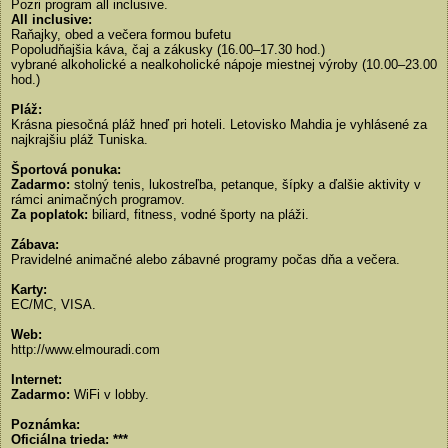
Pozri program all inclusive.
All inclusive:
Raňajky, obed a večera formou bufetu
Popoludňajšia káva, čaj a zákusky (16.00–17.30 hod.)
vybrané alkoholické a nealkoholické nápoje miestnej výroby (10.00–23.00
hod.)
Pláž:
Krásna piesočná pláž hneď pri hoteli. Letovisko Mahdia je vyhlásené za
najkrajšiu pláž Tuniska.
Športová ponuka:
Zadarmo:
stolný tenis, lukostreľba, petanque, šípky a ďalšie aktivity v
rámci animačných programov.
Za poplatok:
biliard, fitness, vodné športy na pláži.
Zábava:
Pravidelné animačné alebo zábavné programy počas dňa a večera.
Karty:
EC/MC, VISA.
Web:
http://www.elmouradi.com
Internet:
Zadarmo:
WiFi v lobby.
Poznámka:
Oficiálna trieda: ***