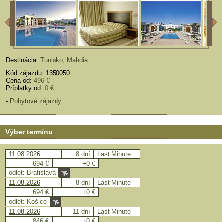
Destinácia:
Tunisko
,
Mahdia
Kód zájazdu: 1350050
Cena od:
496 €
Príplatky od:
0 €
-
Pobytové zájazdy
Výber termínu
11.08.2026
8 dní
Last Minute
694 €
+0 €
odlet: Bratislava
11.08.2026
8 dní
Last Minute
694 €
+0 €
odlet: Košice
11.08.2026
11 dní
Last Minute
846 €
+0 €