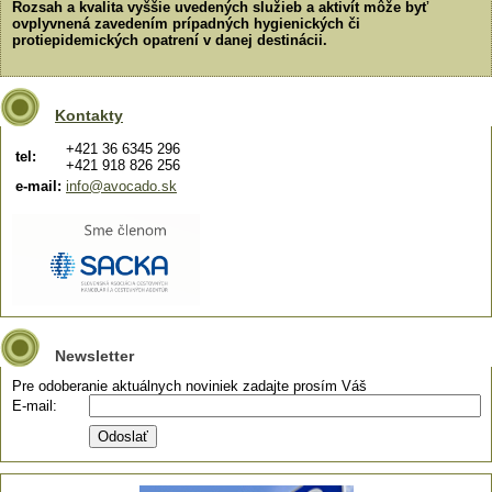
Rozsah a kvalita vyššie uvedených služieb a aktivít môže byť
ovplyvnená zavedením prípadných hygienických či
protiepidemických opatrení v danej destinácii.
Kontakty
+421 36 6345 296
tel:
+421 918 826 256
e-mail:
info@avocado.sk
Newsletter
Pre odoberanie aktuálnych noviniek zadajte prosím Váš
E-mail: