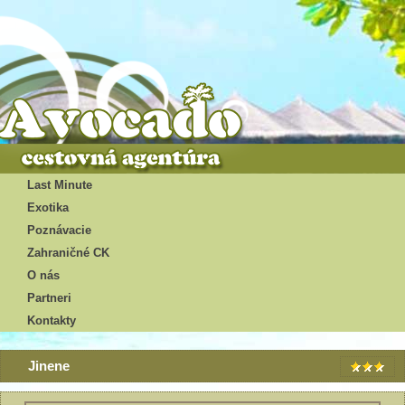
Last Minute
Exotika
Poznávacie
Zahraničné CK
O nás
Partneri
Kontakty
Jinene