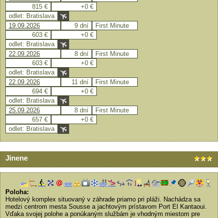
815 €
+0 €
odlet: Bratislava
19.09.2026
9 dní
First Minute
603 €
+0 €
odlet: Bratislava
22.09.2026
8 dní
First Minute
603 €
+0 €
odlet: Bratislava
22.09.2026
11 dní
First Minute
694 €
+0 €
odlet: Bratislava
25.09.2026
8 dní
First Minute
657 €
+0 €
odlet: Bratislava
Jinene
Poloha:
Hotelový komplex situovaný v záhrade priamo pri pláži. Nachádza sa
medzi centrom mesta Sousse a jachtovým prístavom Port El Kantaoui.
Vďaka svojej polohe a ponúkaným službám je vhodným miestom pre