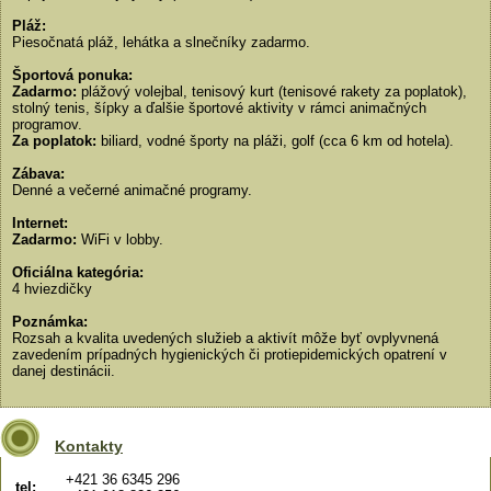
Pláž:
Piesočnatá pláž, lehátka a slnečníky zadarmo.
Športová ponuka:
Zadarmo:
plážový volejbal, tenisový kurt (tenisové rakety za poplatok),
stolný tenis, šípky a ďalšie športové aktivity v rámci animačných
programov.
Za poplatok:
biliard, vodné športy na pláži, golf (cca 6 km od hotela).
Zábava:
Denné a večerné animačné programy.
Internet:
Zadarmo:
WiFi v lobby.
Oficiálna kategória:
4 hviezdičky
Poznámka:
Rozsah a kvalita uvedených služieb a aktivít môže byť ovplyvnená
zavedením prípadných hygienických či protiepidemických opatrení v
danej destinácii.
Kontakty
+421 36 6345 296
tel: