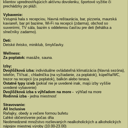
klientov uprednostňujúcich aktívnu dovolenku, športové vyžitie či
prechádzky po pláži.
Vybavenie:
Vstupná hala s recepciou, hlavná reštaurácia, bar, pizzeria, maurská
kaviareň, bar pri bazéne, Wi-Fi na recepcii (zdarma), obchod so
suvenírmi, TV sála, bazén s oddelenou časťou pre deti (lehátka a
slnečníky zadarmo).
Deti:
Detské ihrisko, miniklub, šmykľavky.
Wellness:
Za poplatok:
masáže, sauna.
Izby:
Dvojlôžková izba:
individuálne ovládateľná klimatizácia (hlavná sezóna),
telefón, TV/sat., chladnička (na vyžiadanie, za poplatok), kúpeľňa/WC,
trezor na recepcii (za poplatok), balkón alebo terasa.
Ostatné typy izieb
(pokiaľ nie je uvedené inak, majú izby vyššie
uvedené vybavenie)
Dvojlôžková izba s výhľadom na more -
výhľad na more
Rodinná izba
- jedna miestnosť
Stravovanie:
All Inclusive
Raňajky, obedy a večere formou bufetu
Ľahké občerstvenie počas dňa
Neobmedzené množstvo rozlievaných nealkoholických a alkoholických
nápojov miestnej výroby (10.00-23.00)