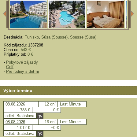
Destinácia:
Tunisko
,
Súsa (Sousse)
,
Sousse (Súsa)
Kód zájazdu: 1337208
Cena od:
543 €
Príplatky od:
0 €
-
Pobytové zájazdy
-
Golf
-
Pre rodiny s deťmi
Výber termínu
08.08.2026
12 dní
Last Minute
788 €
+0 €
odlet: Bratislava
08.08.2026
16 dní
Last Minute
1 012 €
+0 €
odlet: Bratislava