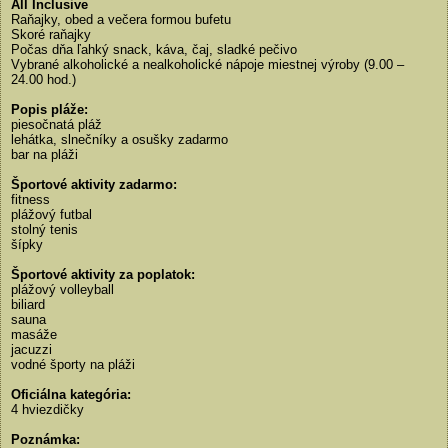
All Inclusive
Raňajky, obed a večera formou bufetu
Skoré raňajky
Počas dňa ľahký snack, káva, čaj, sladké pečivo
Vybrané alkoholické a nealkoholické nápoje miestnej výroby (9.00 –
24.00 hod.)
Popis pláže:
piesočnatá pláž
lehátka, slnečníky a osušky zadarmo
bar na pláži
Športové aktivity zadarmo:
fitness
plážový futbal
stolný tenis
šípky
Športové aktivity za poplatok:
plážový volleyball
biliard
sauna
masáže
jacuzzi
vodné športy na pláži
Oficiálna kategória:
4 hviezdičky
Poznámka: