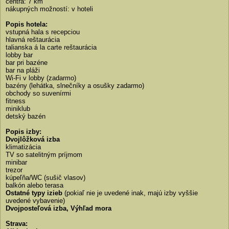
centrá: 7 km
nákupných možností: v hoteli
Popis hotela:
vstupná hala s recepciou
hlavná reštaurácia
talianska á la carte reštaurácia
lobby bar
bar pri bazéne
bar na pláži
Wi-Fi v lobby (zadarmo)
bazény (lehátka, slnečníky a osušky zadarmo)
obchody so suvenírmi
fitness
miniklub
detský bazén
Popis izby:
Dvojlôžková izba
klimatizácia
TV so satelitným príjmom
minibar
trezor
kúpeľňa/WC (sušič vlasov)
balkón alebo terasa
Ostatné typy izieb
(pokiaľ nie je uvedené inak, majú izby vyššie
uvedené vybavenie)
Dvojposteľová izba, Výhľad mora
Strava: