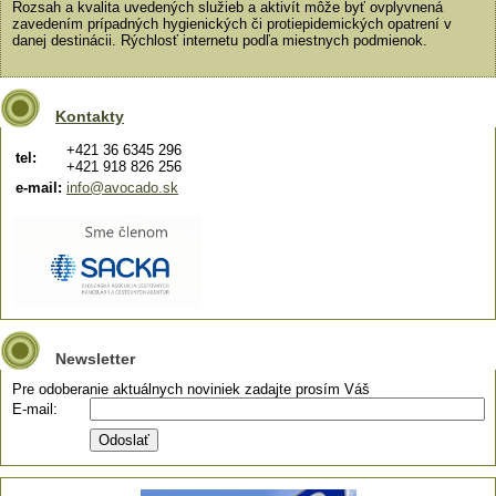
Rozsah a kvalita uvedených služieb a aktivít môže byť ovplyvnená
zavedením prípadných hygienických či protiepidemických opatrení v
danej destinácii. Rýchlosť internetu podľa miestnych podmienok.
Kontakty
+421 36 6345 296
tel:
+421 918 826 256
e-mail:
info@avocado.sk
Newsletter
Pre odoberanie aktuálnych noviniek zadajte prosím Váš
E-mail: