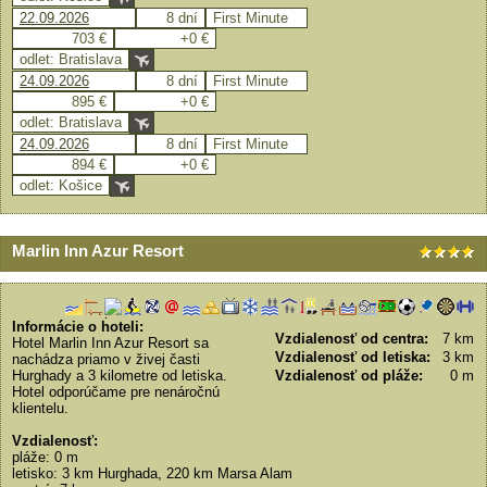
22.09.2026
8 dní
First Minute
703 €
+0 €
odlet: Bratislava
24.09.2026
8 dní
First Minute
895 €
+0 €
odlet: Bratislava
24.09.2026
8 dní
First Minute
894 €
+0 €
odlet: Košice
Marlin Inn Azur Resort
Informácie o hoteli:
Vzdialenosť od centra:
7 km
Hotel Marlin Inn Azur Resort sa
Vzdialenosť od letiska:
3 km
nachádza priamo v živej časti
Hurghady a 3 kilometre od letiska.
Vzdialenosť od pláže:
0 m
Hotel odporúčame pre nenáročnú
klientelu.
Vzdialenosť:
pláže: 0 m
letisko: 3 km Hurghada, 220 km Marsa Alam