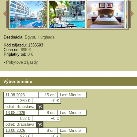
Destinácia:
Egypt
,
Hurghada
Kód zájazdu: 1333693
Cena od:
698 €
Príplatky od:
0 €
-
Pobytové zájazdy
Výber termínu
11.08.2026
15 dní
Last Minute
1 360 €
+0 €
odlet: Bratislava
13.08.2026
8 dní
Last Minute
832 €
+0 €
odlet: Bratislava
13.08.2026
8 dní
Last Minute
923 €
+0 €