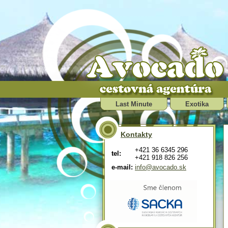
Last Minute
Exotika
Kontakty
+421 36 6345 296
tel:
+421 918 826 256
e-mail:
info@avocado.sk