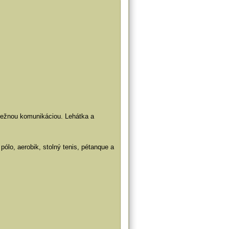
režnou komunikáciou. Lehátka a
 pólo, aerobik, stolný tenis, pétanque a