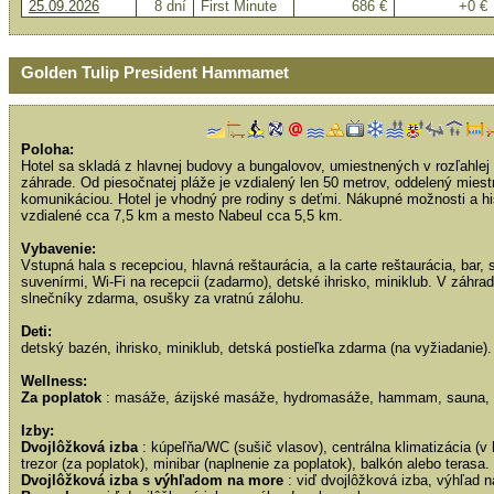
25.09.2026
8 dní
First Minute
686 €
+0 €
Golden Tulip President Hammamet
Poloha:
Hotel sa skladá z hlavnej budovy a bungalovov, umiestnených v rozľahlej
záhrade. Od piesočnatej pláže je vzdialený len 50 metrov, oddelený mies
komunikáciou. Hotel je vhodný pre rodiny s deťmi. Nákupné možnosti a 
vzdialené cca 7,5 km a mesto Nabeul cca 5,5 km.
Vybavenie:
Vstupná hala s recepciou, hlavná reštaurácia, a la carte reštaurácia, bar
suvenírmi, Wi-Fi na recepcii (zadarmo), detské ihrisko, miniklub. V záhrad
slnečníky zdarma, osušky za vratnú zálohu.
Deti:
detský bazén, ihrisko, miniklub, detská postieľka zdarma (na vyžiadanie).
Wellness:
Za poplatok
: masáže, ázijské masáže, hydromasáže, hammam, sauna, 
Izby:
Dvojlôžková izba
: kúpeľňa/WC (sušič vlasov), centrálna klimatizácia (v 
trezor (za poplatok), minibar (naplnenie za poplatok), balkón alebo terasa.
Dvojlôžková izba s výhľadom na more
: viď dvojlôžková izba, výhľad 