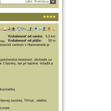
odlet: Bratislava
Vzdialenosť od centra:
5,5 km
Vzdialenosť od pláže:
50 m
tnou
historické centrum v Hammamete je
, spoločenská miestnosť, obchodík so
e 2 bazény, bar pri bazéne, ležadlá a
kozmetika.
hlavnej sezóne), TV/sat., telefón,
na more.