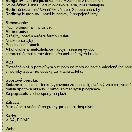
Bungalov
: viď dvojlôžková izba, v záhrade v bungalove.
Štvorlôžková izba
: viď dvojlôžková izba, priestrannejšia.
Rodinná izba
: viď štvorlôžková izba, 2 prepojené izby.
Rodinný bungalov
: pozri bungalov, 2 prepojené izby.
Stravovanie:
Pozri program all inclusive.
All inclusive:
Raňajky, obed a večera formou bufetu
Neskoré raňajky
Popoludňajší snack
Alkoholické a nealkoholické nápoje miešanej výroby
je možné čerpať v miestach a časoch určených hotelom
Pláž:
Piesočná pláž s pozvoľným vstupom do mora od hotela oddelená iba pob
slnečníky zadarmo, osušky za vratnú zálohu.
Športová ponuka:
Zadarmo
: minigolf, tenis (vybavenie za depozit), plážový volejbal, vodné
ďalšie športové aktivity v rámci animačných programov.
Za poplatok:
vodné športy na pláži.
Zábava:
Animačné a večerné programy pre deti aj dospelých.
Karty:
VISA, EC/MC.
Web: