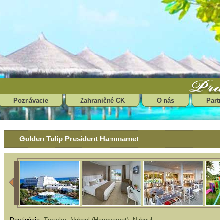
Poznávacie
Zahraničné CK
O nás
Part
Golden Tulip President Hammamet
Destinácia:
Tunisko
,
Nabeul (Hammamet)
,
Nabeul