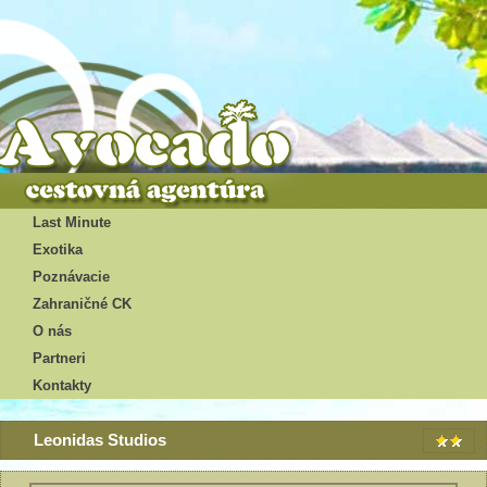
Last Minute
Exotika
Poznávacie
Zahraničné CK
O nás
Partneri
Kontakty
Leonidas Studios