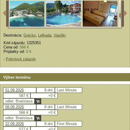
Destinácia:
Grécko
,
Lefkada
,
Vasiliki
Kód zájazdu: 1325351
Cena od:
566 €
Príplatky od:
0 €
-
Pobytové zájazdy
Výber termínu
01.09.2026
8 dní
Last Minute
587 €
+0 €
odlet: Bratislava
08.09.2026
8 dní
Last Minute
566 €
+0 €
odlet: Bratislava
22.09.2026
8 dní
First Minute
577 €
+0 €