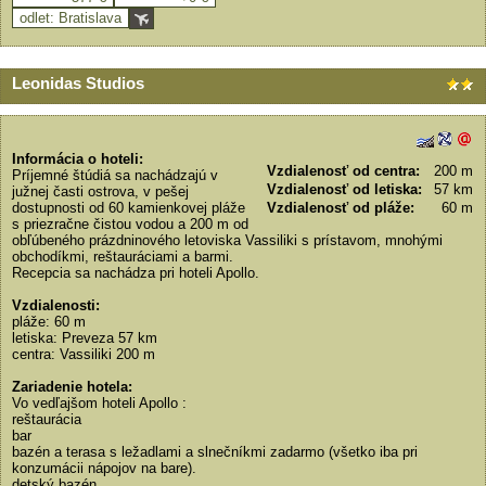
odlet: Bratislava
Leonidas Studios
Informácia o hoteli:
Vzdialenosť od centra:
200 m
Príjemné štúdiá sa nachádzajú v
Vzdialenosť od letiska:
57 km
južnej časti ostrova, v pešej
dostupnosti od 60 kamienkovej pláže
Vzdialenosť od pláže:
60 m
s priezračne čistou vodou a 200 m od
obľúbeného prázdninového letoviska Vassiliki s prístavom, mnohými
obchodíkmi, reštauráciami a barmi.
Recepcia sa nachádza pri hoteli Apollo.
Vzdialenosti:
pláže: 60 m
letiska: Preveza 57 km
centra: Vassiliki 200 m
Zariadenie hotela:
Vo vedľajšom hoteli Apollo :
reštaurácia
bar
bazén a terasa s ležadlami a slnečníkmi zadarmo (všetko iba pri
konzumácii nápojov na bare).
detský bazén