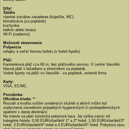
Izby:
Štúdio
vlastné sociálne zariadenie (kúpeľňa, WC)
klimatizácia (za poplatok)
kuchynka
balkón alebo terasa
Wi-Fi (zadarmo)
Možnosti stravovania:
Polpenzia
raňajky a večer formou bufetu (v hoteli Apollo)
Pláž:
Kamienková pláž cca 60 m, bez plážového servisu. V centre Vassiliki
hlavná pláž s ležadlami a slnečníkmi za poplatok.
Vodné športy na pláži vo Vassiliki - za poplatok, externá firma
Karty:
VISA, EC/MC.
Poznámka:
Oficiálna trieda:
**
Rozsah a kvalita vyššie uvedených služieb a aktivít môže byť
ovplyvnená zavedením prípadných hygienických či protiepidemických
opatrení v danej destinácii.
Na mieste sa platí turistická pobytová taxa. Jej výška závisí od
kategórie hotela: 0,50 EUR/izba/deň/ 1* a 2* hotel, 1,50 EUR/izba/deň/3*
hotel, 3 EUR/izba/deň/4* hotel a 4 EUR/izba/deň/5* hotel. Pobytovú taxu