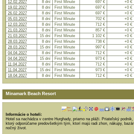
12.02.2027
8 dní
First Minute
697 €
+0 €
19.02.2027
8 dní
First Minute
697 €
+0 €
26.02.2027
8 dní
First Minute
697 €
+0 €
05.03.2027
8 dní
First Minute
702 €
+0 €
12.03.2027
8 dní
First Minute
712 €
+0 €
21.03.2027
8 dní
First Minute
857 €
+0 €
21.03.2027
15 dní
First Minute
1 102 €
+0 €
28.03.2027
8 dní
First Minute
738 €
+0 €
28.03.2027
15 dní
First Minute
997 €
+0 €
04.04.2027
8 dní
First Minute
712 €
+0 €
04.04.2027
15 dní
First Minute
973 €
+0 €
11.04.2027
8 dní
First Minute
712 €
+0 €
11.04.2027
15 dní
First Minute
973 €
+0 €
18.04.2027
8 dní
First Minute
712 €
+0 €
Minamark Beach Resort
Informácie o hoteli:
Hotel sa nachádza v centre Hurghady, priamo na pláži. Priateľský podnik,
ktorý odporúčame predovšetkým tým, ktorí majú radi zhon, nákupy, bazár
nočný život.