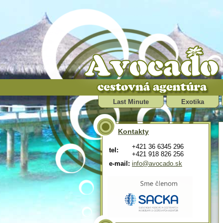
Last Minute
Exotika
Kontakty
+421 36 6345 296
tel:
+421 918 826 256
e-mail:
info@avocado.sk