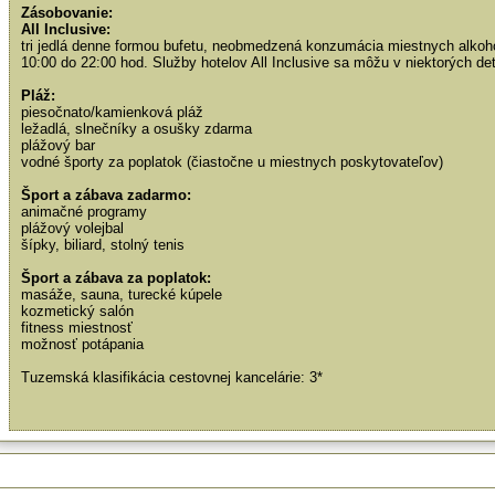
Zásobovanie:
All Inclusive:
tri jedlá denne formou bufetu, neobmedzená konzumácia miestnych alkoh
10:00 do 22:00 hod. Služby hotelov All Inclusive sa môžu v niektorých detai
Pláž:
piesočnato/kamienková pláž
ležadlá, slnečníky a osušky zdarma
plážový bar
vodné športy za poplatok (čiastočne u miestnych poskytovateľov)
Šport a zábava zadarmo:
animačné programy
plážový volejbal
šípky, biliard, stolný tenis
Šport a zábava za poplatok:
masáže, sauna, turecké kúpele
kozmetický salón
fitness miestnosť
možnosť potápania
Tuzemská klasifikácia cestovnej kancelárie: 3*