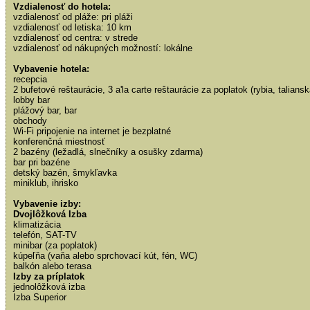
Vzdialenosť do hotela:
vzdialenosť od pláže: pri pláži
vzdialenosť od letiska: 10 km
vzdialenosť od centra: v strede
vzdialenosť od nákupných možností: lokálne
Vybavenie hotela:
recepcia
2 bufetové reštaurácie, 3 a'la carte reštaurácie za poplatok (rybia, talians
lobby bar
plážový bar, bar
obchody
Wi-Fi pripojenie na internet je bezplatné
konferenčná miestnosť
2 bazény (ležadlá, slnečníky a osušky zdarma)
bar pri bazéne
detský bazén, šmykľavka
miniklub, ihrisko
Vybavenie izby:
Dvojlôžková Izba
klimatizácia
telefón, SAT-TV
minibar (za poplatok)
kúpeľňa (vaňa alebo sprchovací kút, fén, WC)
balkón alebo terasa
Izby za príplatok
jednolôžková izba
Izba Superior