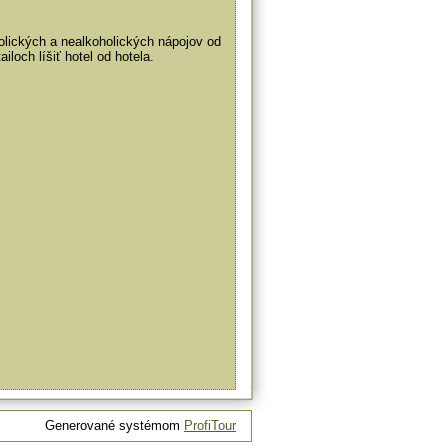
olických a nealkoholických nápojov od
loch líšiť hotel od hotela.
Generované systémom
ProfiTour