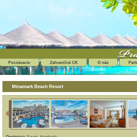
Poznávacie
Zahraničné CK
O nás
Part
Minamark Beach Resort
Destinácia:
Egypt
,
Hurghada